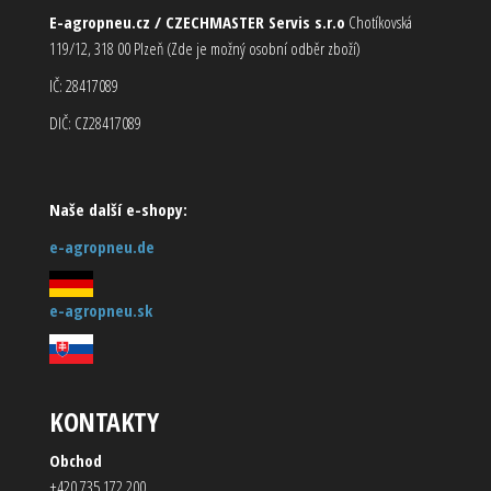
E-agropneu.cz / CZECHMASTER Servis s.r.o
Chotíkovská
119/12, 318 00 Plzeň (Zde je možný osobní odběr zboží)
IČ: 28417089
DIČ: CZ28417089
Naše další e-shopy:
e-agropneu.de
e-agropneu.sk
KONTAKTY
Obchod
+420 735 172 200