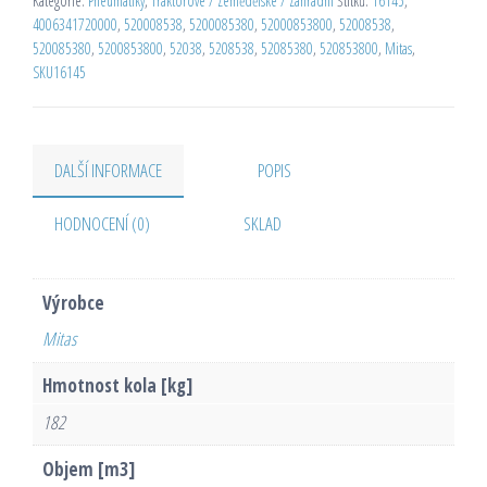
Kategorie:
Pneumatiky
,
Traktorové / Zemědělské / Zahradní
Štítků:
16145
,
4006341720000
,
520008538
,
5200085380
,
52000853800
,
52008538
,
520085380
,
5200853800
,
52038
,
5208538
,
52085380
,
520853800
,
Mitas
,
SKU16145
DALŠÍ INFORMACE
POPIS
HODNOCENÍ (0)
SKLAD
Výrobce
Mitas
Hmotnost kola [kg]
182
Objem [m3]