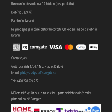
Bankovním převodem a QR kódem (bez poplatku)
Dobírkou (89 Kč)
Platebními kartami
Na prodejně je možné platit v hotovosti, QR kódem, nebo platebními
kartami.
Comgate, a.s.
Gočárova třída 1754 / 48b, Hradec Králové
E-mail:
platby-podpora@comgate.cz
Tel: +420 228 224 267
Můžete také využít nákup na splátky u partnerských společností v
platební bráně Comgate.