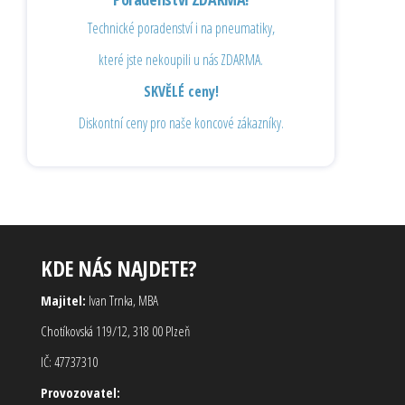
Technické poradenství i na pneumatiky,
které jste nekoupili u nás ZDARMA.
SKVĚLÉ ceny!
Diskontní ceny pro naše koncové zákazníky.
KDE NÁS NAJDETE?
Majitel:
Ivan Trnka, MBA
Chotíkovská 119/12, 318 00 Plzeň
IČ: 47737310
Provozovatel: