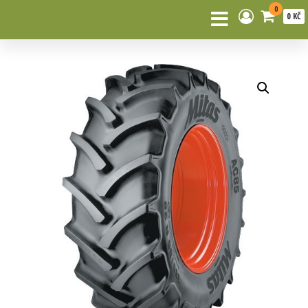
0
0 KČ