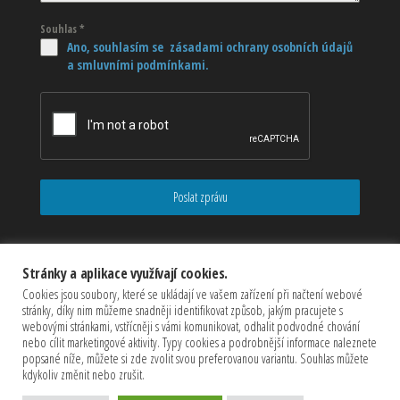
Souhlas
*
Ano, souhlasím se zásadami ochrany osobních údajů
a smluvními podmínkami.
Poslat zprávu
Stránky a aplikace využívají cookies.
Cookies jsou soubory, které se ukládají ve vašem zařízení při načtení webové
stránky, díky nim můžeme snadněji identifikovat způsob, jakým pracujete s
webovými stránkami, vstřícněji s vámi komunikovat, odhalit podvodné chování
nebo cílit marketingové aktivity. Typy cookies a podrobnější informace naleznete
popsané níže, můžete si zde zvolit svou preferovanou variantu. Souhlas můžete
kdykoliv změnit nebo zrušit.
Copyrights © 2026 CZECHMASTER Servis s.r.o (Všechna práva