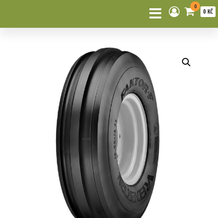
0
0 KČ