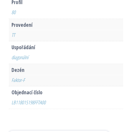
Profil
80
Provedení
TT
Uspořádání
diagonální
Dezén
Faktor-F
Objednací číslo
LB118015198FFTA00