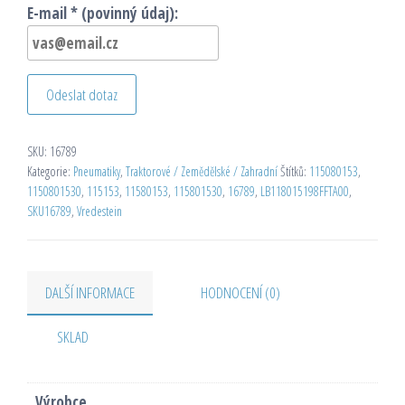
E-mail * (povinný údaj):
Odeslat dotaz
SKU:
16789
Kategorie:
Pneumatiky
,
Traktorové / Zemědělské / Zahradní
Štítků:
115080153
,
1150801530
,
115153
,
11580153
,
115801530
,
16789
,
LB118015198FFTA00
,
SKU16789
,
Vredestein
DALŠÍ INFORMACE
HODNOCENÍ (0)
SKLAD
Výrobce