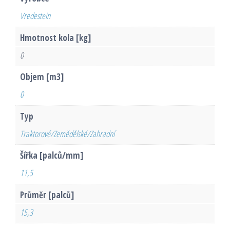
Vredestein
Hmotnost kola [kg]
0
Objem [m3]
0
Typ
Traktorové/Zemědělské/Zahradní
Šířka [palců/mm]
11,5
Průměr [palců]
15,3