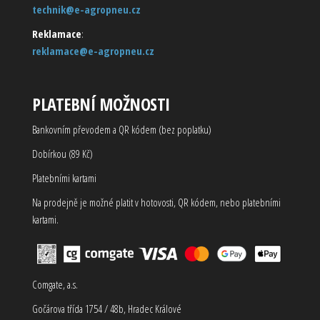
technik@e-agropneu.cz
Reklamace
:
reklamace@e-agropneu.cz
PLATEBNÍ MOŽNOSTI
Bankovním převodem a QR kódem (bez poplatku)
Dobírkou (89 Kč)
Platebními kartami
Na prodejně je možné platit v hotovosti, QR kódem, nebo platebními
kartami.
Comgate, a.s.
Gočárova třída 1754 / 48b, Hradec Králové