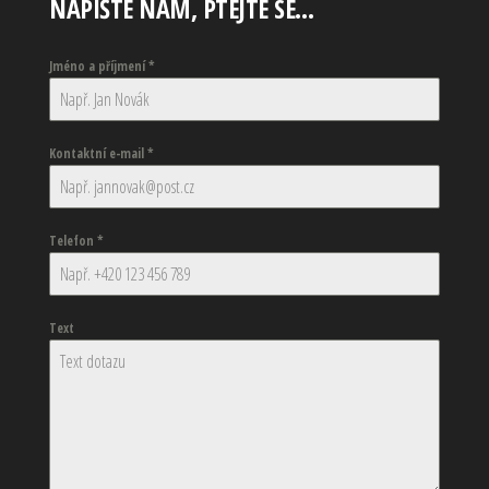
NAPIŠTE NÁM, PTEJTE SE…
Jméno a příjmení
*
Kontaktní e-mail
*
Telefon
*
Text