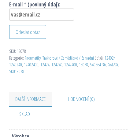
E-mail * (povinný údaj):
Odeslat dotaz
SKU:
18078
Kategorie:
Pneumatiky
,
Traktorové / Zemědělské / Zahradní
Štítků:
124024
,
1240240
,
12402400
,
12424
,
124240
,
1242400
,
18078
,
540664-36
,
GALAXY
,
SKU18078
DALŠÍ INFORMACE
HODNOCENÍ (0)
SKLAD
Výrobce