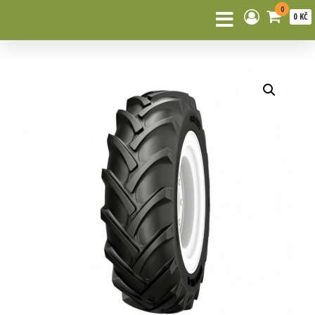
0
0 KČ