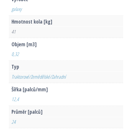
galaxy
Hmotnost kola [kg]
41
Objem [m3]
0,32
Typ
Traktorové/Zemědělské/Zahradní
Šířka [palců/mm]
12,4
Průměr [palců]
24