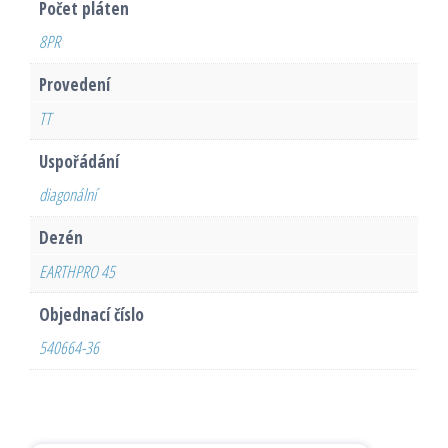
Počet pláten
8PR
Provedení
TT
Uspořádání
diagonální
Dezén
EARTHPRO 45
Objednací číslo
540664-36