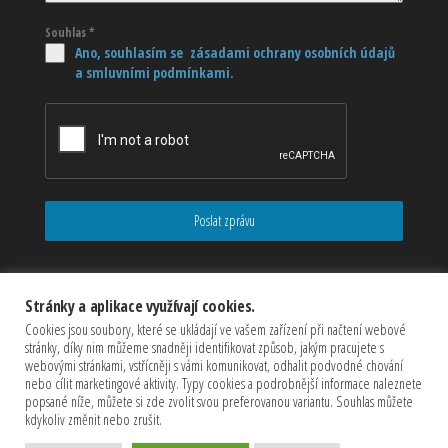
Souhlas
*
Ano, souhlasím se zásadami ochrany osobních údajů
a smluvními podmínkami.
Poslat zprávu
Stránky a aplikace využívají cookies.
Cookies jsou soubory, které se ukládají ve vašem zařízení při načtení webové
stránky, díky nim můžeme snadněji identifikovat způsob, jakým pracujete s
webovými stránkami, vstřícněji s vámi komunikovat, odhalit podvodné chování
nebo cílit marketingové aktivity. Typy cookies a podrobnější informace naleznete
popsané níže, můžete si zde zvolit svou preferovanou variantu. Souhlas můžete
kdykoliv změnit nebo zrušit.
Copyrights © 2026 CZECHMASTER Servis s.r.o (Všechna práva