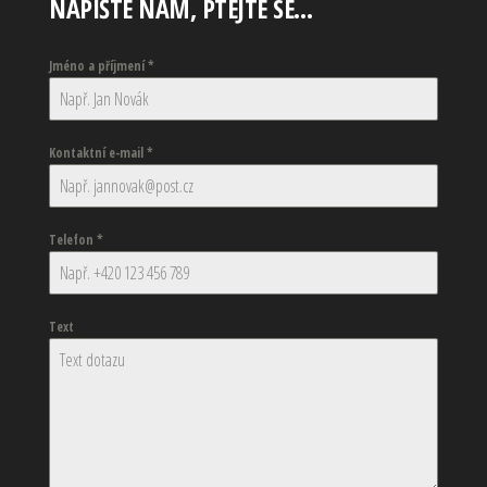
NAPIŠTE NÁM, PTEJTE SE…
Jméno a příjmení
*
Kontaktní e-mail
*
Telefon
*
Text