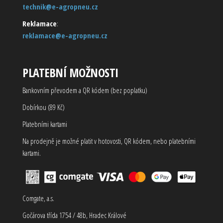
technik@e-agropneu.cz
Reklamace
:
reklamace@e-agropneu.cz
PLATEBNÍ MOŽNOSTI
Bankovním převodem a QR kódem (bez poplatku)
Dobírkou (89 Kč)
Platebními kartami
Na prodejně je možné platit v hotovosti, QR kódem, nebo platebními
kartami.
Comgate, a.s.
Gočárova třída 1754 / 48b, Hradec Králové