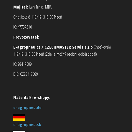
Majitel:
Ivan Trnka, MBA
Chotíkovská 119/12, 318 00 Plzeň
IČ: 47737310
Provozovatel:
E-agropneu.cz / CZECHMASTER Servis s.r.o
Chotíkovská
119/12, 318 00 Plzeň (Zde je možný osobní odběr zboží)
IČ: 28417089
DIČ: CZ28417089
Naše další e-shopy:
e-agropneu.de
e-agropneu.sk