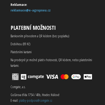
Reklamace
:
reklamace@e-agropneu.cz
PLATEBNÍ MOŽNOSTI
Bankovním převodem a QR kódem (bez poplatku)
Dobírkou (89 Kč)
Platebními kartami
Na prodejně je možné platit v hotovosti, QR kódem, nebo platebními
kartami.
Comgate, a.s.
Gočárova třída 1754 / 48b, Hradec Králové
E-mail:
platby-podpora@comgate.cz