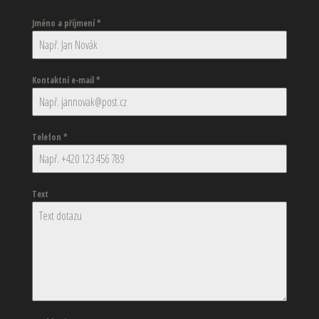
Jméno a příjmení
*
Kontaktní e-mail
*
Telefon
*
Text