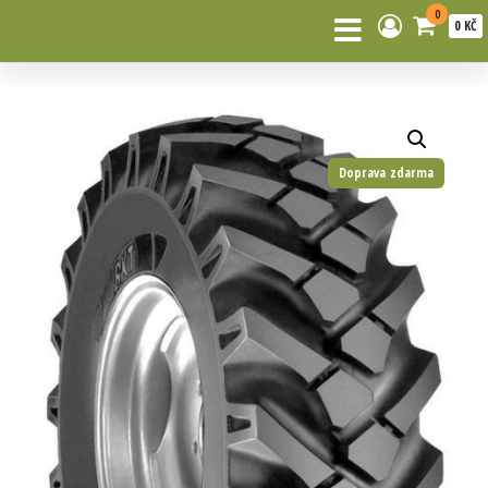
0
0 KČ
Doprava zdarma