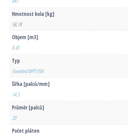
BKT
Hmotnost kola [kg]
58,18
Objem [m3]
0,45
Typ
Stavební/MPT/EM
Šířka [palců/mm]
14,5
Průměr [palců]
20
Počet pláten