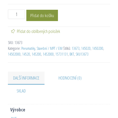
Přidat do košíku
Přidat do oblíbených položek
SKU:
13673
Kategorie:
Pneumatiky
,
Stavební / MPT / EM
Štítků:
13673
,
145020
,
1450200
,
14502000
,
14520
,
145200
,
1452000
,
15731131
,
BKT
,
SKU13673
DALŠÍ INFORMACE
HODNOCENÍ (0)
SKLAD
Výrobce