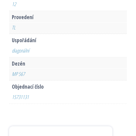
12
Provedení
TL
Uspořádání
diagonální
Dezén
MP 567
Objednací číslo
15731131