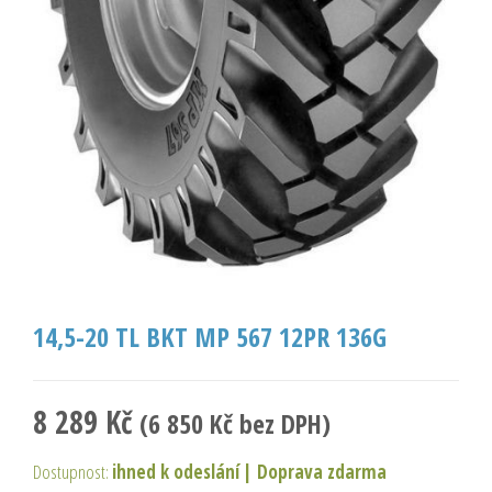
14,5-20 TL BKT MP 567 12PR 136G
8 289
Kč
(
6 850
Kč
bez DPH)
Dostupnost:
ihned k odeslání
|
Doprava zdarma