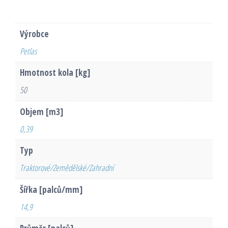
Výrobce
Petlas
Hmotnost kola [kg]
50
Objem [m3]
0,39
Typ
Traktorové/Zemědělské/Zahradní
Šířka [palců/mm]
14,9