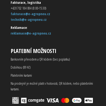
Fakturace, logistika
+420 702 184 084 (8:00-15:30)
fakturace@e-agropneu.cz
technik@e-agropneu.cz
Reklamace
:
reklamace@e-agropneu.cz
PLATEBNÍ MOŽNOSTI
Bankovním převodem a QR kódem (bez poplatku)
Dobírkou (89 Kč)
Platebními kartami
Na prodejně je možné platit v hotovosti, QR kódem, nebo platebními
kartami.