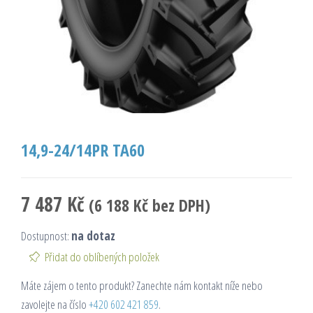
14,9-24/14PR TA60
7 487
Kč
(
6 188
Kč
bez DPH)
Dostupnost:
na dotaz
Přidat do oblíbených položek
Máte zájem o tento produkt? Zanechte nám kontakt níže nebo
zavolejte na číslo
+420 602 421 859
.