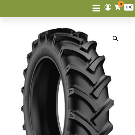
0
0 KČ