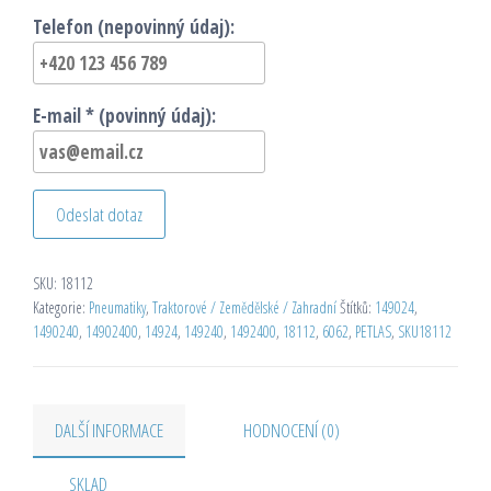
Telefon (nepovinný údaj):
E-mail * (povinný údaj):
Odeslat dotaz
SKU:
18112
Kategorie:
Pneumatiky
,
Traktorové / Zemědělské / Zahradní
Štítků:
149024
,
1490240
,
14902400
,
14924
,
149240
,
1492400
,
18112
,
6062
,
PETLAS
,
SKU18112
DALŠÍ INFORMACE
HODNOCENÍ (0)
SKLAD