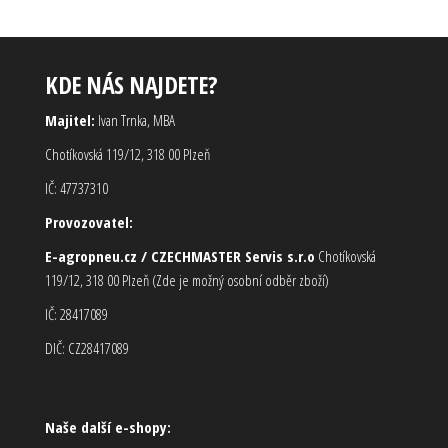
KDE NÁS NAJDETE?
Majitel:
Ivan Trnka, MBA
Chotíkovská 119/12, 318 00 Plzeň
IČ: 47737310
Provozovatel:
E-agropneu.cz / CZECHMASTER Servis s.r.o
Chotíkovská
119/12, 318 00 Plzeň (Zde je možný osobní odběr zboží)
IČ: 28417089
DIČ: CZ28417089
Naše další e-shopy: