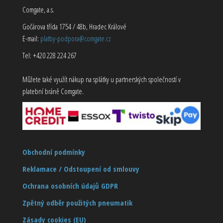
Comgate, a.s.
Gočárova třída 1754 / 48b, Hradec Králové
E-mail:
platby-podpora@comgate.cz
Tel: +420 228 224 267
Můžete také využít nákup na splátky u partnerských společností v
platební bráně Comgate.
Obchodní podmínky
Reklamace / Odstoupení od smlouvy
Ochrana osobních údajů GDPR
Zpětný odběr použitých pneumatik
Zásady cookies (EU)