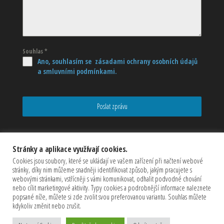
Souhlas
*
Ano, souhlasím se zásadami ochrany osobních údajů
a smluvními podmínkami.
Poslat zprávu
Stránky a aplikace využívají cookies.
Cookies jsou soubory, které se ukládají ve vašem zařízení při načtení webové
stránky, díky nim můžeme snadněji identifikovat způsob, jakým pracujete s
webovými stránkami, vstřícněji s vámi komunikovat, odhalit podvodné chování
nebo cílit marketingové aktivity. Typy cookies a podrobnější informace naleznete
popsané níže, můžete si zde zvolit svou preferovanou variantu. Souhlas můžete
kdykoliv změnit nebo zrušit.
Copyrights © 2026 CZECHMASTER Servis s.r.o (Všechna práva