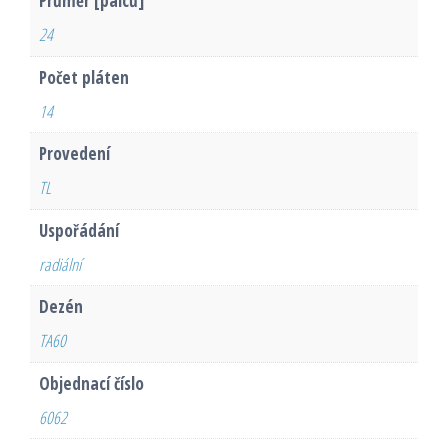
Průměr [palců]
24
Počet pláten
14
Provedení
TL
Uspořádání
radiální
Dezén
TA60
Objednací číslo
6062