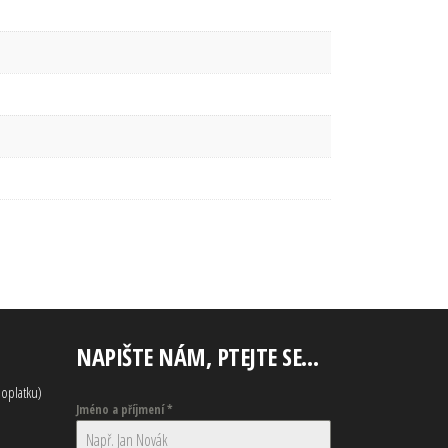
NAPIŠTE NÁM, PTEJTE SE…
oplatku)
Jméno a příjmení
*