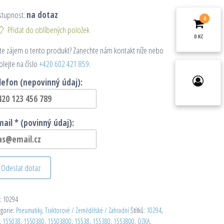
stupnost:
na dotaz
0
Přidat do oblíbených položek
0 Kč
e zájem o tento produkt? Zanechte nám kontakt níže nebo
olejte na číslo
+420 602 421 859
.
lefon (nepovinný údaj):
mail * (povinný údaj):
Odeslat dotaz
:
10294
egorie:
Pneumatiky
,
Traktorové / Zemědělské / Zahradní
Štítků:
10294
,
,
155038
,
1550380
,
15503800
,
15538
,
155380
,
1553800
,
ÖZKA
,