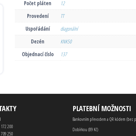
Počet pláten
12
Provedení
TT
Uspořádání
diagonální
Dezén
KNK50
Objednací číslo
137
TAKTY
PLATEBNÍ MOŽNOSTI
d
Bankovním převodem a QR kódem (bez p
 172 200
Dobírkou (89 Kč)
 709 250