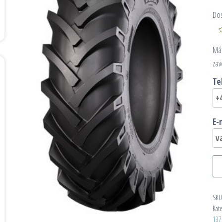
Do
Mát
zav
Te
E-
SKU
Kat
137