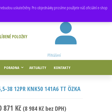
E-mail:
obchod@e-agropneu.cz
,
prodej@e-agropneu.cz
nebudou uskutečněny. Pro objednávky prosíme použijete náš oficiální e-shop
LÍBENÉ POLOŽKY
Přihlášení
PORADNA
AKTUALITY
KONTAKTY
5,5-38 12PR KNK50 141A6 TT ÖZKA
0 871
Kč
(
8 984
Kč
bez DPH)