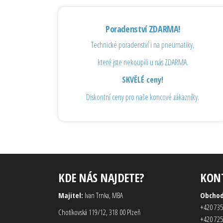
Poradenství ZDARMA!
Technické poradenství i na pneumatiky,
které jste nekoupili u nás ZDARMA.
SKVĚLÉ ceny!
Diskontní ceny pro naše koncové zákazníky.
KDE NÁS NAJDETE?
KON
Majitel:
Ivan Trnka, MBA
Obcho
+420 735
Chotíkovská 119/12, 318 00 Plzeň
+420 725