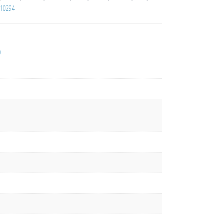
10294
D