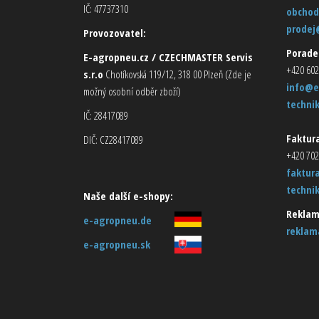
IČ: 47737310
obchod
prodej
Provozovatel:
Porade
E-agropneu.cz / CZECHMASTER Servis
+420 602
s.r.o
Chotíkovská 119/12, 318 00 Plzeň (Zde je
info@e
možný osobní odběr zboží)
techni
IČ: 28417089
Faktura
DIČ: CZ28417089
+420 702
faktur
techni
Naše další e-shopy:
Reklam
e-agropneu.de
reklam
e-agropneu.sk