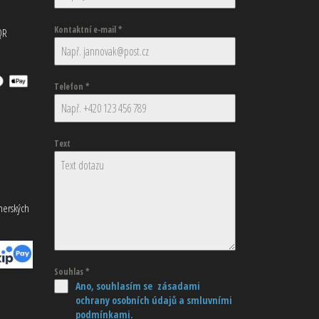
Kontaktní e-mail
*
QR
Telefon
*
Text
tnerských
Souhlas
*
Ano, souhlasím se zásadami
ochrany osobních údajů
a smluvními
podmínkami.