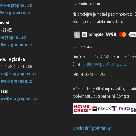
Platebními kartami
@e-agropneu.cz
@e-agropneu.cz
Na prodejně je možné platit v hotovosti, 
kódem, nebo platebními kartami.
nství
 421 859
-agropneu.cz
k@e-agropneu.cz
Comgate, a.s.
Gočárova třída 1754 / 48b, Hradec Králové
ce, logistika
E-mail:
platby-podpora@comgate.cz
 184 084 (8:00-15:30)
ace@e-agropneu.cz
Tel: +420 228 224 267
k@e-agropneu.cz
Můžete také využít nákup na splátky u par
ace
:
společností v platební bráně Comgate.
ace@e-agropneu.cz
Obchodní podmínky