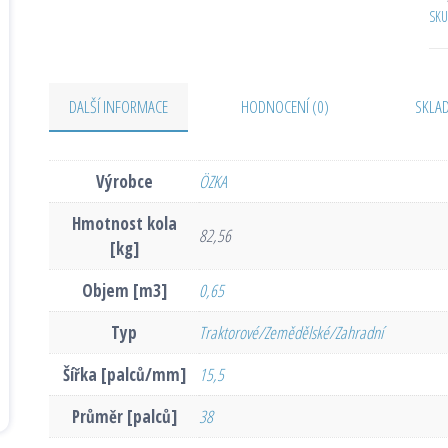
SKU
DALŠÍ INFORMACE
HODNOCENÍ (0)
SKLA
Výrobce
ÖZKA
Hmotnost kola
82,56
[kg]
Objem [m3]
0,65
Typ
Traktorové/Zemědělské/Zahradní
Šířka [palců/mm]
15,5
Průměr [palců]
38