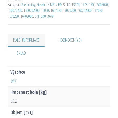
Kategorie:
Pneumatiky
,
Stavební / MPT / EM
Štítků:
13679
,
15731170
,
16007020
,
160070200
,
1600702000
,
16020
,
1607020
,
16070200
,
160702000
,
167020
,
1670200
,
16702000
,
BKT
,
SKU13679
DALŠÍ INFORMACE
HODNOCENÍ (0)
SKLAD
Výrobce
BKT
Hmotnost kola [kg]
60,2
Objem [m3]