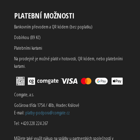
PLATEBNÍ MOŽNOSTI
Bankovním převodem a QR kódem (bez poplatku)
Dobírkou (89 Kč)
Platebními kartami
Na prodejně je možné platit v hotovosti, QR kódem, nebo platebními
kartami.
Comgate, a.s.
Gočárova třída 1754 / 48b, Hradec Králové
E-mail:
platby-podpora@comgate.cz
Tel: +420 228 224 267
Můžete také využít nákup na splátky u partnerských společností v