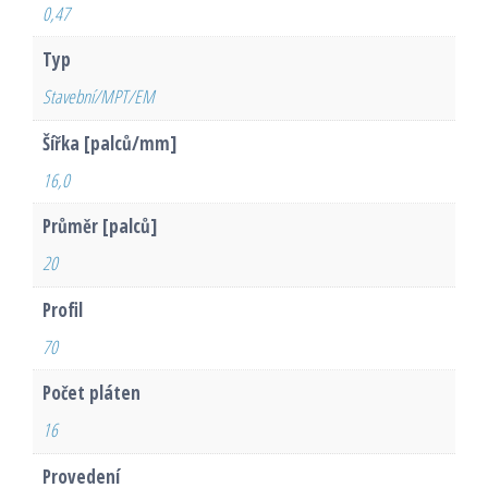
0,47
Typ
Stavební/MPT/EM
Šířka [palců/mm]
16,0
Průměr [palců]
20
Profil
70
Počet pláten
16
Provedení