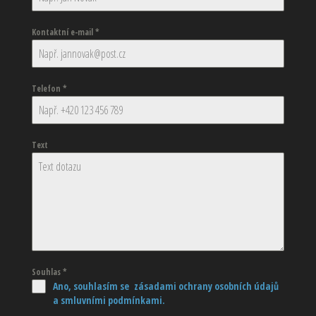
Kontaktní e-mail
*
Telefon
*
Text
Souhlas
*
Ano, souhlasím se zásadami ochrany osobních údajů
a smluvními podmínkami.