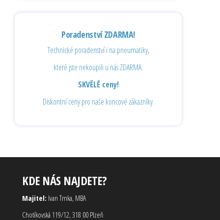
Poradenství ZDARMA!
Technické poradenství i na pneumatiky,
které jste nekoupili u nás ZDARMA.
SKVĚLÉ ceny!
Diskontní ceny pro naše koncové zákazníky.
KDE NÁS NAJDETE?
Majitel:
Ivan Trnka, MBA
Chotíkovská 119/12, 318 00 Plzeň