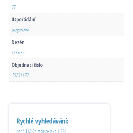
TT
Uspořádání
diagonální
Dezén
MT 612
Objednací číslo
15731170
Rychlé vyhledávání:
Např. 11,2-24 zadejte jako 11224