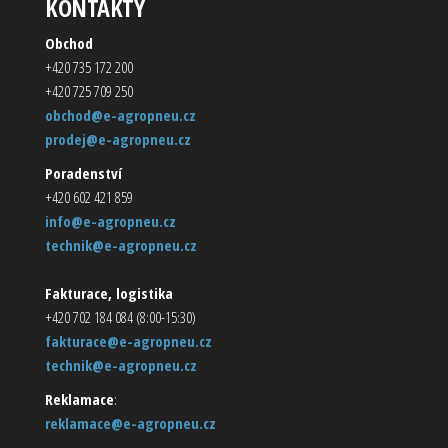
KONTAKTY
Obchod
+420 735 172 200
+420 725 709 250
obchod@e-agropneu.cz
prodej@e-agropneu.cz
Poradenství
+420 602 421 859
info@e-agropneu.cz
technik@e-agropneu.cz
Fakturace, logistika
+420 702 184 084 (8:00-15:30)
fakturace@e-agropneu.cz
technik@e-agropneu.cz
Reklamace
:
reklamace@e-agropneu.cz