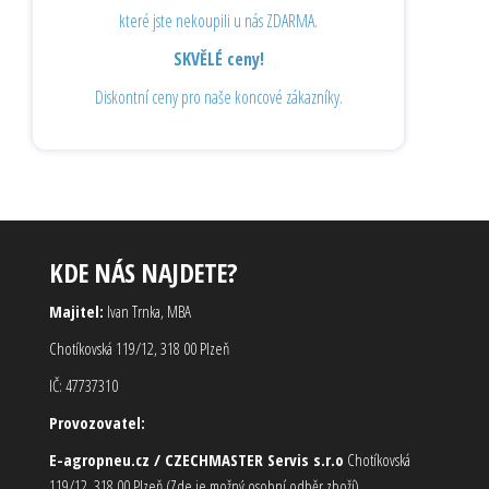
které jste nekoupili u nás ZDARMA.
SKVĚLÉ ceny!
Diskontní ceny pro naše koncové zákazníky.
KDE NÁS NAJDETE?
Majitel:
Ivan Trnka, MBA
Chotíkovská 119/12, 318 00 Plzeň
IČ: 47737310
Provozovatel:
E-agropneu.cz / CZECHMASTER Servis s.r.o
Chotíkovská
119/12, 318 00 Plzeň (Zde je možný osobní odběr zboží)