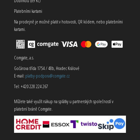
Dobírkou (89 Kč)
Platebními kartami
Na prodejně je možné platit v hotovosti, QR kódem, nebo platebními
kartami.
Comgate, a.s.
Gočárova třída 1754 / 48b, Hradec Králové
E-mail:
platby-podpora@comgate.cz
Tel: +420 228 224 267
Můžete také využít nákup na splátky u partnerských společností v
platební bráně Comgate.