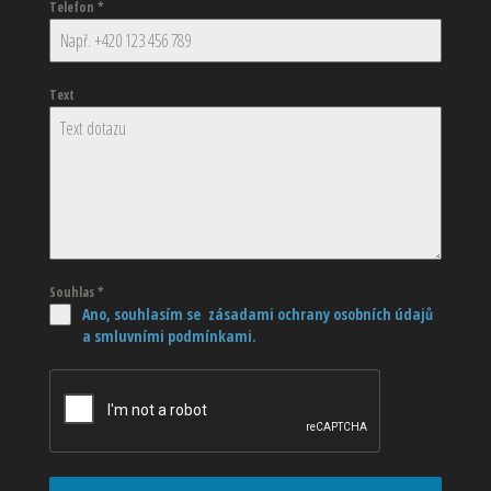
Telefon
*
Text
Souhlas
*
Ano, souhlasím se zásadami ochrany osobních údajů
a smluvními podmínkami.