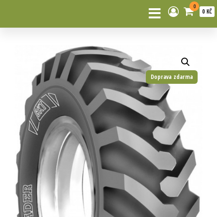
0
0 KČ
Doprava zdarma