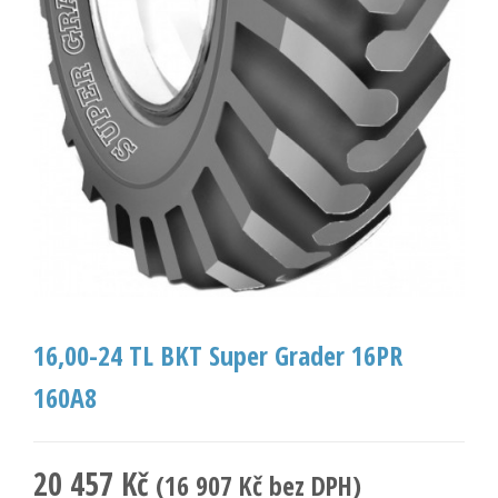
16,00-24 TL BKT Super Grader 16PR
160A8
20 457
Kč
(
16 907
Kč
bez DPH)