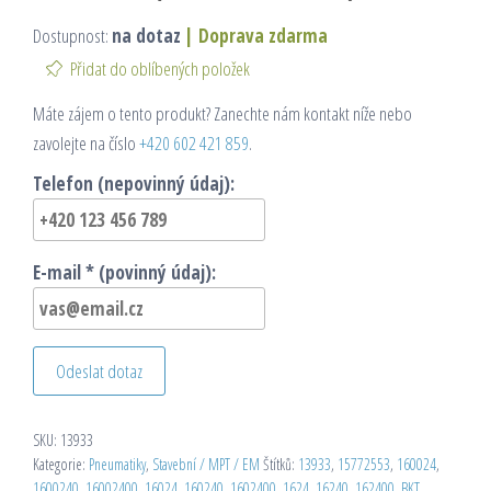
Dostupnost:
na dotaz
|
Doprava zdarma
Přidat do oblíbených položek
Máte zájem o tento produkt? Zanechte nám kontakt níže nebo
zavolejte na číslo
+420 602 421 859
.
Telefon (nepovinný údaj):
E-mail * (povinný údaj):
Odeslat dotaz
SKU:
13933
Kategorie:
Pneumatiky
,
Stavební / MPT / EM
Štítků:
13933
,
15772553
,
160024
,
1600240
,
16002400
,
16024
,
160240
,
1602400
,
1624
,
16240
,
162400
,
BKT
,