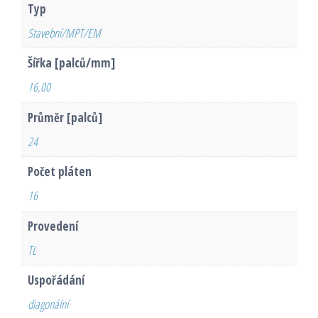
Typ
Stavební/MPT/EM
Šířka [palců/mm]
16,00
Průměr [palců]
24
Počet pláten
16
Provedení
TL
Uspořádání
diagonální