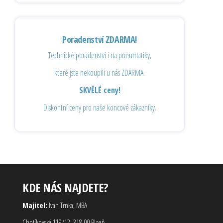
Poradenství ZDARMA!
Technické poradenství i na pneumatiky,
které jste nekoupili u nás ZDARMA.
SKVĚLÉ ceny!
Diskontní ceny pro naše koncové zákazníky.
KDE NÁS NAJDETE?
Majitel:
Ivan Trnka, MBA
Chotíkovská 119/12, 318 00 Plzeň