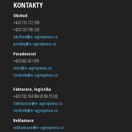
KONTAKTY
Obchod
+420 735 172 200
+420 725 709 250
obchod@e-agropneu.cz
prodej@e-agropneu.cz
Poradenství
+420 602 421 859
info@e-agropneu.cz
technik@e-agropneu.cz
Fakturace, logistika
+420 702 184 084 (8:00-15:30)
fakturace@e-agropneu.cz
technik@e-agropneu.cz
Reklamace
:
reklamace@e-agropneu.cz