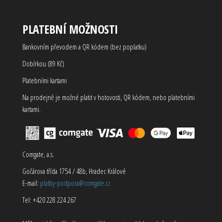
PLATEBNÍ MOŽNOSTI
Bankovním převodem a QR kódem (bez poplatku)
Dobírkou (89 Kč)
Platebními kartami
Na prodejně je možné platit v hotovosti, QR kódem, nebo platebními
kartami.
Comgate, a.s.
Gočárova třída 1754 / 48b, Hradec Králové
E-mail:
platby-podpora@comgate.cz
Tel: +420 228 224 267