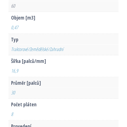
60
Objem [m3]
0,47
Typ
Traktorové/Zemědělské/Zahradní
Šířka [palců/mm]
16,9
Průměr [palců]
30
Počet pláten
8
Provedení