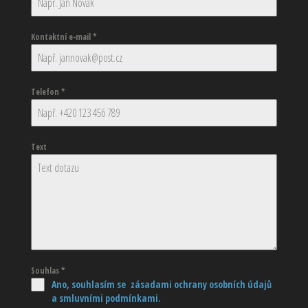
Kontaktní e-mail
*
Telefon
*
Text
Souhlas
*
Ano, souhlasím se zásadami ochrany osobních údajů
a smluvními podmínkami.