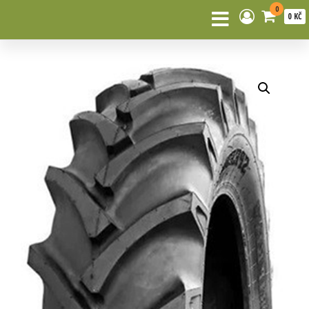
0
0 KČ