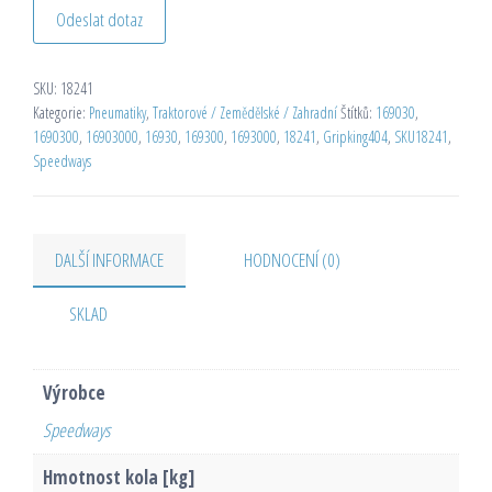
Odeslat dotaz
SKU:
18241
Kategorie:
Pneumatiky
,
Traktorové / Zemědělské / Zahradní
Štítků:
169030
,
1690300
,
16903000
,
16930
,
169300
,
1693000
,
18241
,
Gripking404
,
SKU18241
,
Speedways
DALŠÍ INFORMACE
HODNOCENÍ (0)
SKLAD
Výrobce
Speedways
Hmotnost kola [kg]