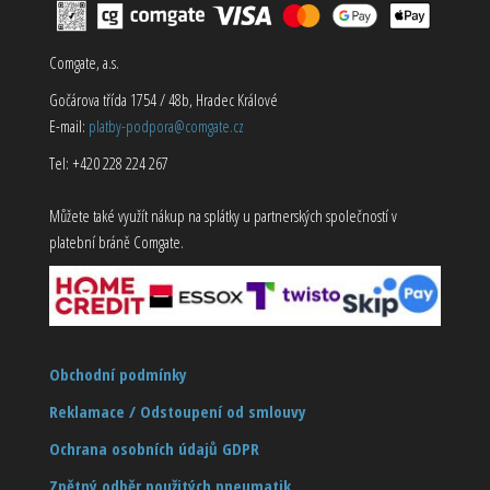
Comgate, a.s.
Gočárova třída 1754 / 48b, Hradec Králové
E-mail:
platby-podpora@comgate.cz
Tel: +420 228 224 267
Můžete také využít nákup na splátky u partnerských společností v
platební bráně Comgate.
Obchodní podmínky
Reklamace / Odstoupení od smlouvy
Ochrana osobních údajů GDPR
Zpětný odběr použitých pneumatik