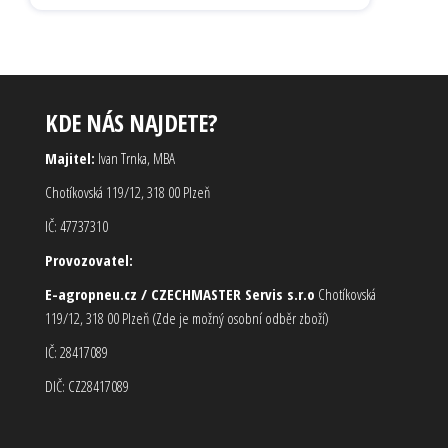
KDE NÁS NAJDETE?
Majitel:
Ivan Trnka, MBA
Chotíkovská 119/12, 318 00 Plzeň
IČ: 47737310
Provozovatel:
E-agropneu.cz / CZECHMASTER Servis s.r.o
Chotíkovská
119/12, 318 00 Plzeň (Zde je možný osobní odběr zboží)
IČ: 28417089
DIČ: CZ28417089