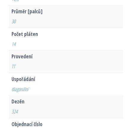
Průměr [palců]
30
Počet pláten
14
Provedení
TT
Uspořádání
diagonální
Dezén
324
Objednací číslo