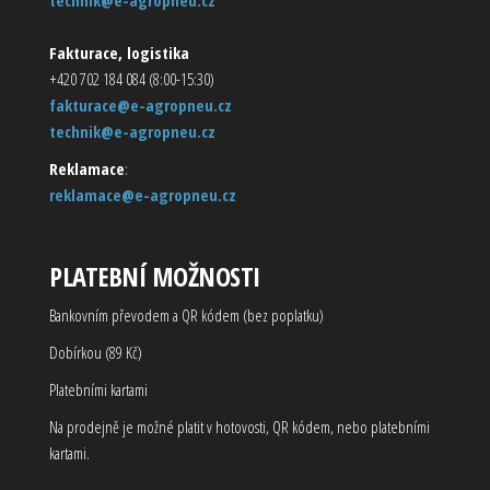
technik@e-agropneu.cz
Fakturace, logistika
+420 702 184 084 (8:00-15:30)
fakturace@e-agropneu.cz
technik@e-agropneu.cz
Reklamace
:
reklamace@e-agropneu.cz
PLATEBNÍ MOŽNOSTI
Bankovním převodem a QR kódem (bez poplatku)
Dobírkou (89 Kč)
Platebními kartami
Na prodejně je možné platit v hotovosti, QR kódem, nebo platebními
kartami.