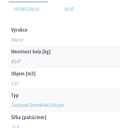
HODNOCENÍ (0)
SKLAD
Výrobce
Alliance
Hmotnost kola [kg]
83,47
Objem [m3]
0,65
Typ
Traktorové/Zemědělské/Zahradní
Šířka [palců/mm]
16,9