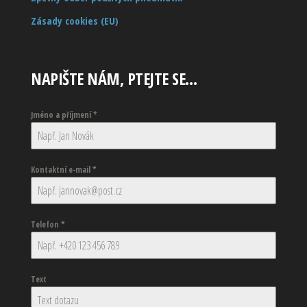
Zásady cookies (EU)
NAPIŠTE NÁM, PTEJTE SE…
Jméno a příjmení
*
Kontaktní e-mail
*
Telefon
*
Text