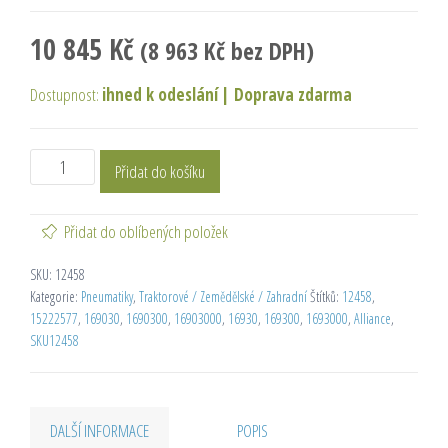
10 845
Kč
(
8 963
Kč
bez DPH)
Dostupnost:
ihned k odeslání
|
Doprava zdarma
Přidat do košíku
Přidat do oblíbených položek
SKU:
12458
Kategorie:
Pneumatiky
,
Traktorové / Zemědělské / Zahradní
Štítků:
12458
,
15222577
,
169030
,
1690300
,
16903000
,
16930
,
169300
,
1693000
,
Alliance
,
SKU12458
DALŠÍ INFORMACE
POPIS