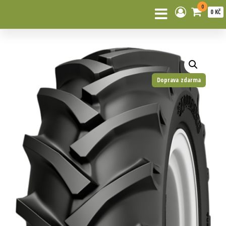
0
0 KČ
Doprava zdarma