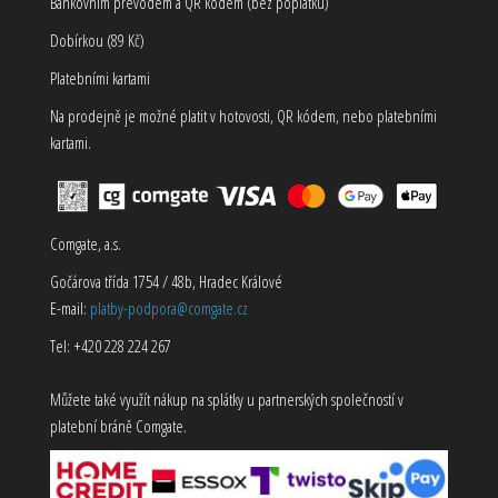
Bankovním převodem a QR kódem (bez poplatku)
Dobírkou (89 Kč)
Platebními kartami
Na prodejně je možné platit v hotovosti, QR kódem, nebo platebními
kartami.
Comgate, a.s.
Gočárova třída 1754 / 48b, Hradec Králové
E-mail:
platby-podpora@comgate.cz
Tel: +420 228 224 267
Můžete také využít nákup na splátky u partnerských společností v
platební bráně Comgate.