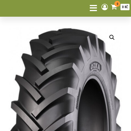
0
0 KČ