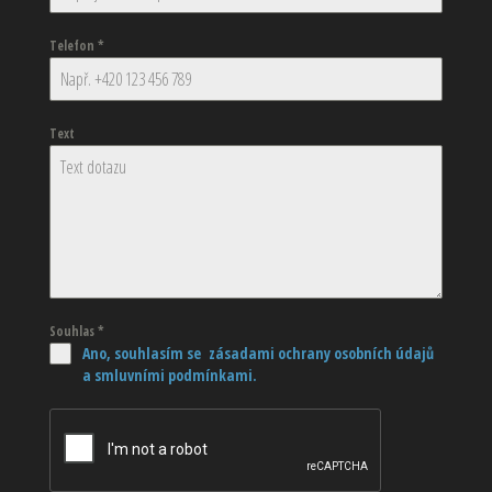
Telefon
*
Text
Souhlas
*
Ano, souhlasím se zásadami ochrany osobních údajů
a smluvními podmínkami.