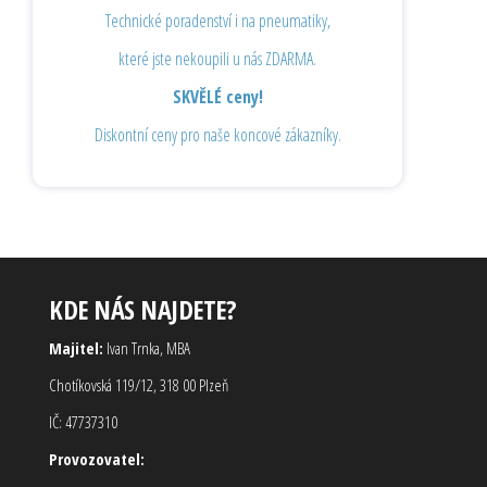
Technické poradenství i na pneumatiky,
které jste nekoupili u nás ZDARMA.
SKVĚLÉ ceny!
Diskontní ceny pro naše koncové zákazníky.
KDE NÁS NAJDETE?
Majitel:
Ivan Trnka, MBA
Chotíkovská 119/12, 318 00 Plzeň
IČ: 47737310
Provozovatel: