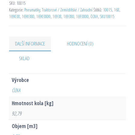
SKU:
10015
Kategorie:
Pneumatiky
,
Traktorové / Zemědělské / Zahradní
Štítků:
10015
,
168
,
169038
,
1690380
,
16903800
,
16938
,
169380
,
1693800
,
ÖZKA
,
SKU10015
DALŠÍ INFORMACE
HODNOCENÍ (0)
SKLAD
Výrobce
ÖZKA
Hmotnost kola [kg]
92,79
Objem [m3]