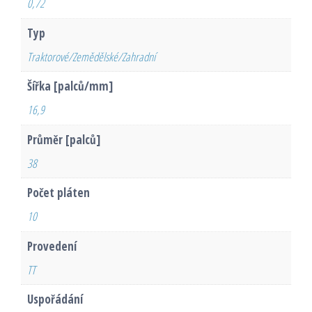
0,72
Typ
Traktorové/Zemědělské/Zahradní
Šířka [palců/mm]
16,9
Průměr [palců]
38
Počet pláten
10
Provedení
TT
Uspořádání