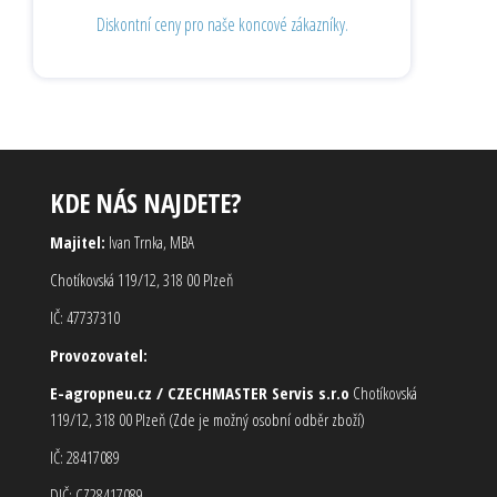
Diskontní ceny pro naše koncové zákazníky.
KDE NÁS NAJDETE?
Majitel:
Ivan Trnka, MBA
Chotíkovská 119/12, 318 00 Plzeň
IČ: 47737310
Provozovatel:
E-agropneu.cz / CZECHMASTER Servis s.r.o
Chotíkovská
119/12, 318 00 Plzeň (Zde je možný osobní odběr zboží)
IČ: 28417089
DIČ: CZ28417089