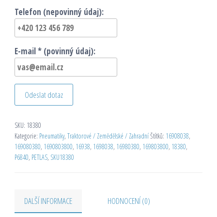
Telefon (nepovinný údaj):
E-mail * (povinný údaj):
Odeslat dotaz
SKU:
18380
Kategorie:
Pneumatiky
,
Traktorové / Zemědělské / Zahradní
Štítků:
16908038
,
169080380
,
1690803800
,
16938
,
1698038
,
16980380
,
169803800
,
18380
,
P6840
,
PETLAS
,
SKU18380
DALŠÍ INFORMACE
HODNOCENÍ (0)