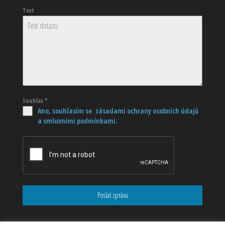
Text
Souhlas
*
Ano, souhlasím se zásadami ochrany osobních údajů
a smluvními podmínkami.
Poslat zprávu