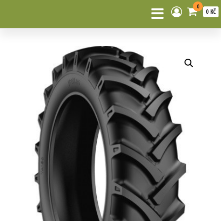
0
0 KČ