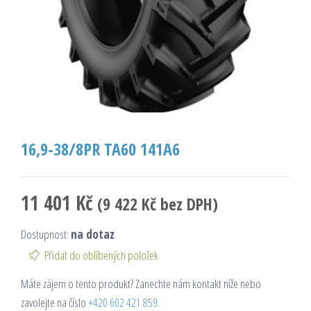
16,9-38/8PR TA60 141A6
11 401
Kč
(
9 422
Kč
bez DPH)
Dostupnost:
na dotaz
Přidat do oblíbených položek
Máte zájem o tento produkt? Zanechte nám kontakt níže nebo
zavolejte na číslo
+420 602 421 859
.