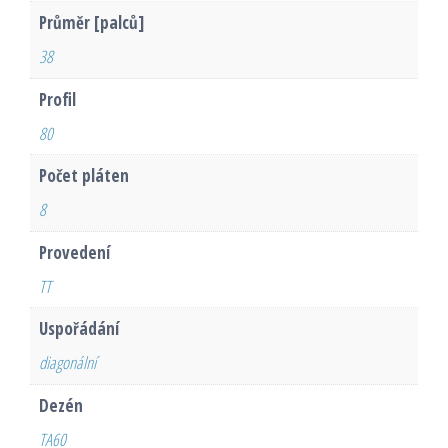
Průměr [palců]
38
Profil
80
Počet pláten
8
Provedení
TT
Uspořádání
diagonální
Dezén
TA60