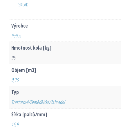
SKLAD
Výrobce
Petlas
Hmotnost kola [kg]
96
Objem [m3]
0,75
Typ
Traktorové/Zemědělské/Zahradní
Šířka [palců/mm]
16,9