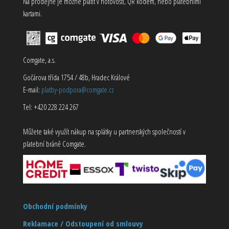
Na prodejně je možné platit v hotovosti, QR kódem, nebo platebními
kartami.
Comgate, a.s.
Gočárova třída 1754 / 48b, Hradec Králové
E-mail:
platby-podpora@comgate.cz
Tel: +420 228 224 267
Můžete také využít nákup na splátky u partnerských společností v
platební bráně Comgate.
Obchodní podmínky
Reklamace / Odstoupení od smlouvy