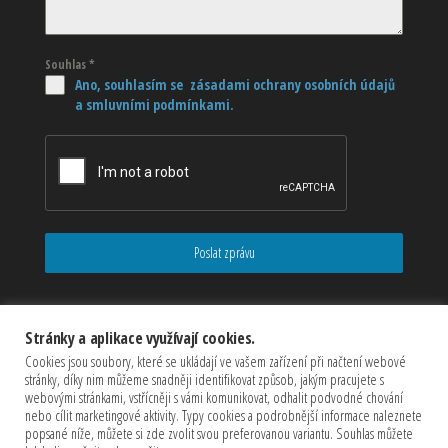
Souhlas
*
Ano, souhlasím se zásadami ochrany osobních údajů
a smluvními podmínkami.
Poslat zprávu
Stránky a aplikace využívají cookies.
Cookies jsou soubory, které se ukládají ve vašem zařízení při načtení webové
stránky, díky nim můžeme snadněji identifikovat způsob, jakým pracujete s
webovými stránkami, vstřícněji s vámi komunikovat, odhalit podvodné chování
nebo cílit marketingové aktivity. Typy cookies a podrobnější informace naleznete
popsané níže, můžete si zde zvolit svou preferovanou variantu. Souhlas můžete