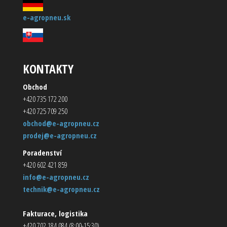
e-agropneu.sk
KONTAKTY
Obchod
+420 735 172 200
+420 725 709 250
obchod@e-agropneu.cz
prodej@e-agropneu.cz
Poradenství
+420 602 421 859
info@e-agropneu.cz
technik@e-agropneu.cz
Fakturace, logistika
+420 702 184 084 (8:00-15:30)