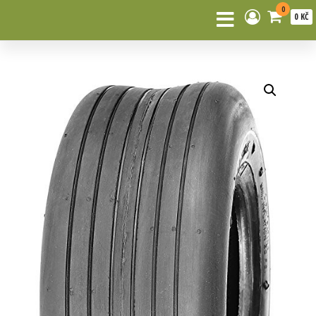
0
0 KČ