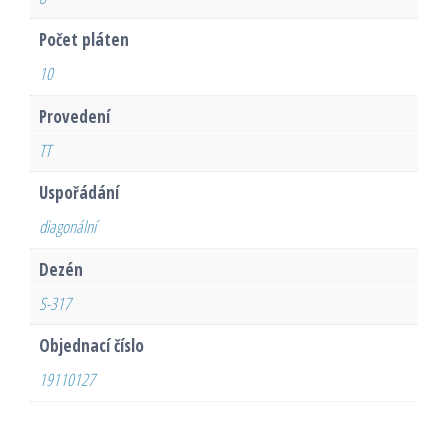
Počet pláten
10
Provedení
TT
Uspořádání
diagonální
Dezén
S-317
Objednací číslo
19110127