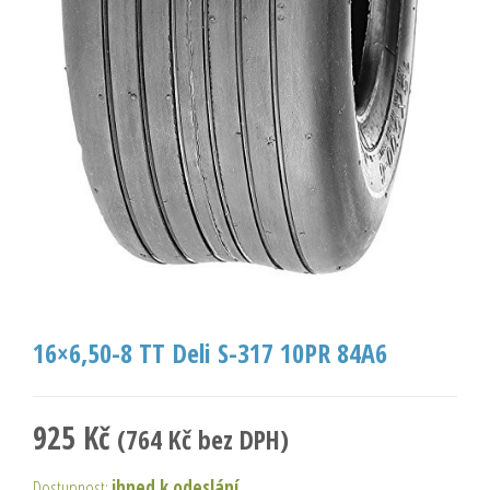
16×6,50-8 TT Deli S-317 10PR 84A6
925
Kč
(
764
Kč
bez DPH)
Dostupnost:
ihned k odeslání