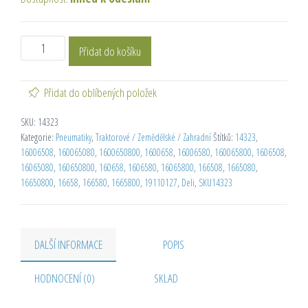
Přidat do košíku
Přidat do oblíbených položek
SKU:
14323
Kategorie:
Pneumatiky
,
Traktorové / Zemědělské / Zahradní
Štítků:
14323
,
16006508
,
160065080
,
1600650800
,
1600658
,
16006580
,
160065800
,
1606508
,
16065080
,
160650800
,
160658
,
1606580
,
16065800
,
166508
,
1665080
,
16650800
,
16658
,
166580
,
1665800
,
19110127
,
Deli
,
SKU14323
DALŠÍ INFORMACE
POPIS
HODNOCENÍ (0)
SKLAD