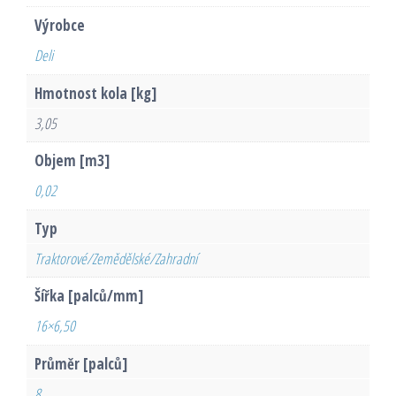
Výrobce
Deli
Hmotnost kola [kg]
3,05
Objem [m3]
0,02
Typ
Traktorové/Zemědělské/Zahradní
Šířka [palců/mm]
16×6,50
Průměr [palců]
8