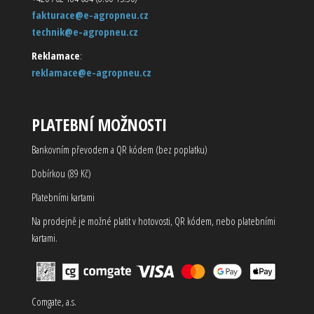
fakturace@e-agropneu.cz
technik@e-agropneu.cz
Reklamace
:
reklamace@e-agropneu.cz
PLATEBNÍ MOŽNOSTI
Bankovním převodem a QR kódem (bez poplatku)
Dobírkou (89 Kč)
Platebními kartami
Na prodejně je možné platit v hotovosti, QR kódem, nebo platebními
kartami.
Comgate, a.s.