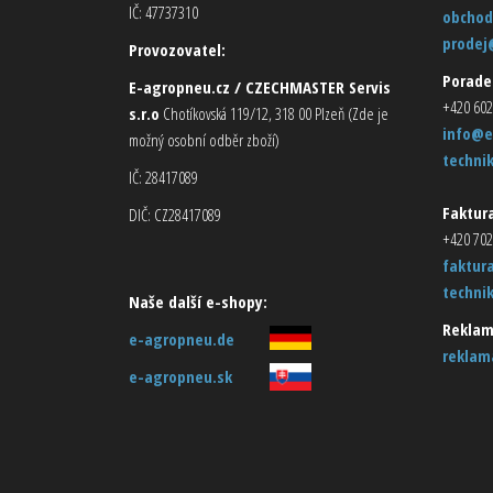
IČ: 47737310
obchod
prodej
Provozovatel:
Porade
E-agropneu.cz / CZECHMASTER Servis
+420 602
s.r.o
Chotíkovská 119/12, 318 00 Plzeň (Zde je
info@e
možný osobní odběr zboží)
techni
IČ: 28417089
Faktura
DIČ: CZ28417089
+420 702
faktur
techni
Naše další e-shopy:
Reklam
e-agropneu.de
reklam
e-agropneu.sk