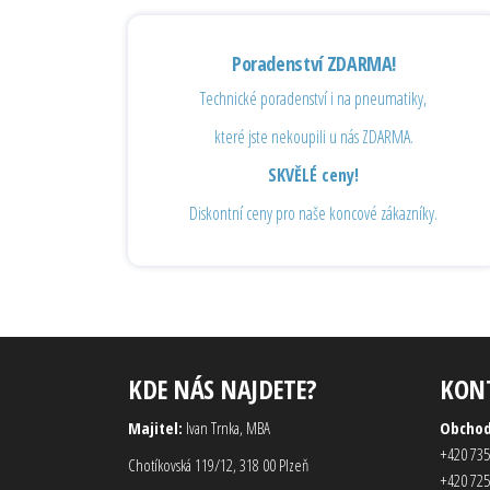
Poradenství ZDARMA!
Technické poradenství i na pneumatiky,
které jste nekoupili u nás ZDARMA.
SKVĚLÉ ceny!
Diskontní ceny pro naše koncové zákazníky.
KDE NÁS NAJDETE?
KON
Majitel:
Ivan Trnka, MBA
Obcho
+420 735
Chotíkovská 119/12, 318 00 Plzeň
+420 725