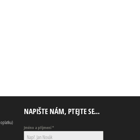
NAPIŠTE NÁM, PTEJTE SE…
oplatku)
Jméno a příjmení
*