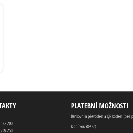
TAKTY
PLATEBNÍ MOŽNOSTI
d
Bankovním převodem a QR kódem (bez p
 172 200
Dobírkou (89 Kč)
 709 250