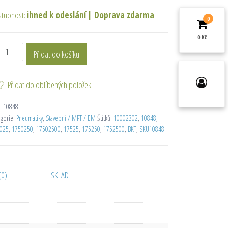
stupnost:
ihned k odeslání
|
Doprava zdarma
0
0 Kč
Přidat do košíku
Přidat do oblíbených položek
:
10848
egorie:
Pneumatiky
,
Stavební / MPT / EM
Štítků:
10002302
,
10848
,
025
,
1750250
,
17502500
,
17525
,
175250
,
1752500
,
BKT
,
SKU10848
(0)
SKLAD