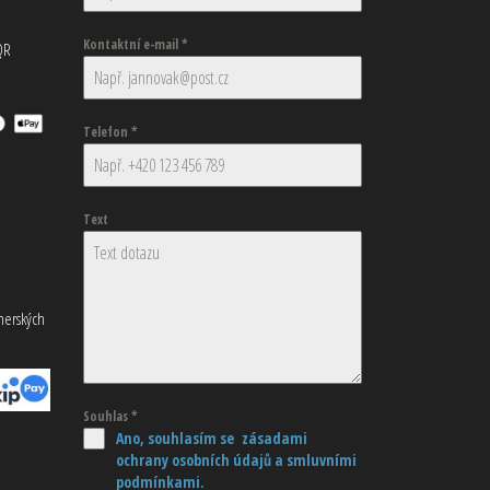
Kontaktní e-mail
*
QR
Telefon
*
Text
tnerských
Souhlas
*
Ano, souhlasím se zásadami
ochrany osobních údajů
a smluvními
podmínkami.