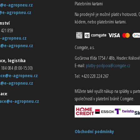
Platebními kartami
@e-agropneu.cz
@e-agropneu.cz
Na prodejně je možné platit v hotovosti, 
kódem, nebo platebními kartami.
nství
 421 859
-agropneu.cz
k@e-agropneu.cz
Comgate, a.s.
Gočárova třída 1754 / 48b, Hradec Králové
ce, logistika
E-mail:
platby-podpora@comgate.cz
 184 084 (8:00-15:30)
ace@e-agropneu.cz
Tel: +420 228 224 267
k@e-agropneu.cz
Můžete také využít nákup na splátky u par
ace
:
společností v platební bráně Comgate.
ace@e-agropneu.cz
Obchodní podmínky