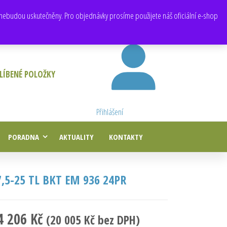
E-mail:
obchod@e-agropneu.cz
,
prodej@e-agropneu.cz
nebudou uskutečněny. Pro objednávky prosíme použijete náš oficiální e-shop
LÍBENÉ POLOŽKY
Přihlášení
PORADNA
AKTUALITY
KONTAKTY
7,5-25 TL BKT EM 936 24PR
4 206
Kč
(
20 005
Kč
bez DPH)