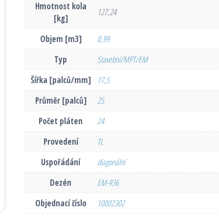
Hmotnost kola
127,24
[kg]
Objem [m3]
0,99
Typ
Stavební/MPT/EM
Šířka [palců/mm]
17,5
Průměr [palců]
25
Počet pláten
24
Provedení
TL
Uspořádání
diagonální
Dezén
EM-936
Objednací číslo
10002302