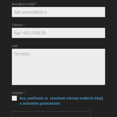
Kontaktní e-mail
*
Telefon
*
Text
Souhlas
*
Ano, souhlasím se zásadami ochrany osobních údajů
a smluvními podmínkami.