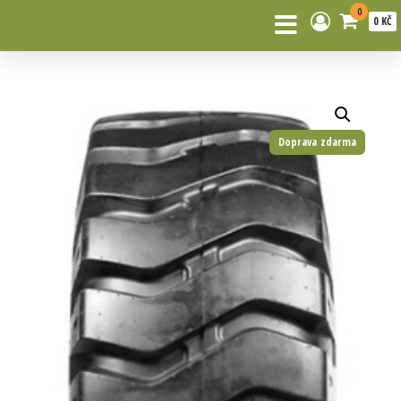
0
0 KČ
Doprava zdarma