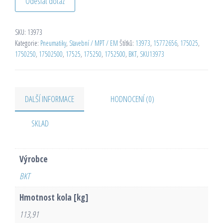
Odeslat dotaz
SKU:
13973
Kategorie:
Pneumatiky
,
Stavební / MPT / EM
Štítků:
13973
,
15772656
,
175025
,
1750250
,
17502500
,
17525
,
175250
,
1752500
,
BKT
,
SKU13973
DALŠÍ INFORMACE
HODNOCENÍ (0)
SKLAD
Výrobce
BKT
Hmotnost kola [kg]
113,91