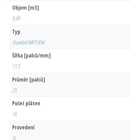
Objem [m3]
0,89
Typ
Stavební/MPT/EM
Šířka [palců/mm]
17,5
Průměr [palců]
25
Počet pláten
16
Provedení
TL