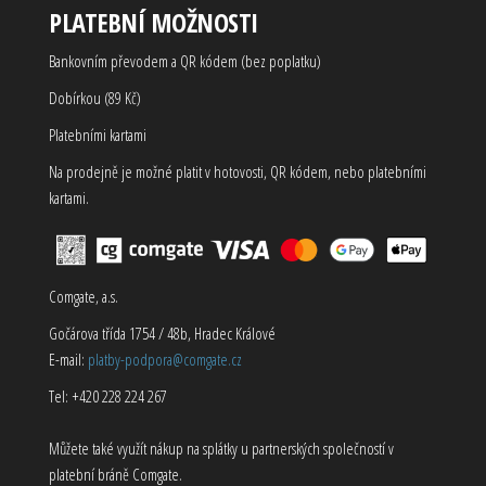
PLATEBNÍ MOŽNOSTI
Bankovním převodem a QR kódem (bez poplatku)
Dobírkou (89 Kč)
Platebními kartami
Na prodejně je možné platit v hotovosti, QR kódem, nebo platebními
kartami.
Comgate, a.s.
Gočárova třída 1754 / 48b, Hradec Králové
E-mail:
platby-podpora@comgate.cz
Tel: +420 228 224 267
Můžete také využít nákup na splátky u partnerských společností v
platební bráně Comgate.