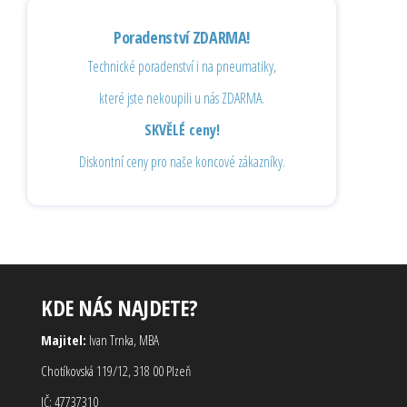
Poradenství ZDARMA!
Technické poradenství i na pneumatiky,
které jste nekoupili u nás ZDARMA.
SKVĚLÉ ceny!
Diskontní ceny pro naše koncové zákazníky.
KDE NÁS NAJDETE?
Majitel:
Ivan Trnka, MBA
Chotíkovská 119/12, 318 00 Plzeň
IČ: 47737310