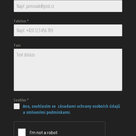
Telefon
*
Text
Souhlas
*
Ano, souhlasím se zásadami ochrany osobních údajů
a smluvními podmínkami.