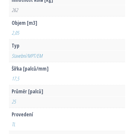
262
Objem [m3]
2,05
Typ
Stavební/MPT/EM
Šířka [palců/mm]
17,5
Průměr [palců]
25
Provedení
TL