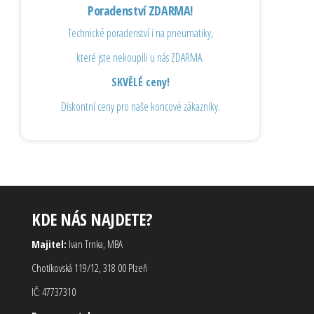
Poradenství ZDARMA!
Technické poradenství i na pneumatiky,
které jste nekoupili u nás ZDARMA.
SKVĚLÉ ceny!
Diskontní ceny pro naše koncové zákazníky.
KDE NÁS NAJDETE?
Majitel:
Ivan Trnka, MBA
Chotíkovská 119/12, 318 00 Plzeň
IČ: 47737310