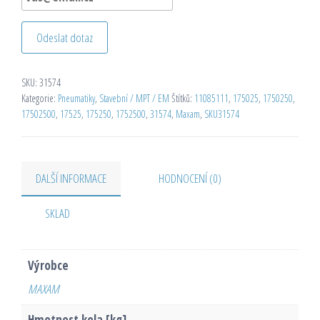
Odeslat dotaz
SKU:
31574
Kategorie:
Pneumatiky
,
Stavební / MPT / EM
Štítků:
11085111
,
175025
,
1750250
,
17502500
,
17525
,
175250
,
1752500
,
31574
,
Maxam
,
SKU31574
DALŠÍ INFORMACE
HODNOCENÍ (0)
SKLAD
Výrobce
MAXAM
Hmotnost kola [kg]