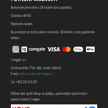
Bankovním převodem a QR kódem (bez poplatku)
Dobírkou (89 Kč)
Platebními kartami
Na prodejně je možné platit v hotovosti, QR kódem, nebo platebními
kartami.
Comgate, a.s.
Gočárova třída 1754 / 48b, Hradec Králové
E-mail:
platby-podpora@comgate.cz
Tel: +420 228 224 267
Můžete také využít nákup na splátky u partnerských společností v
platební bráně Comgate.