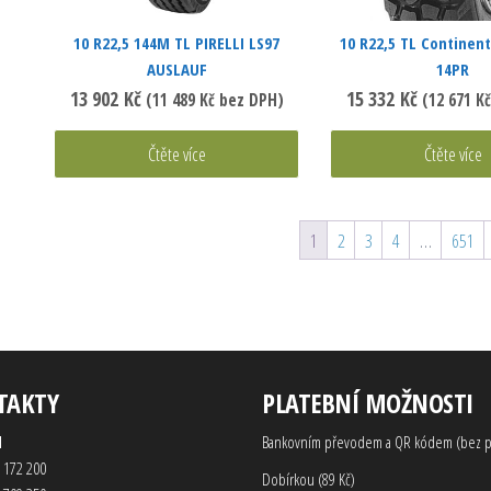
10 R22,5 144M TL PIRELLI LS97
10 R22,5 TL Continent
AUSLAUF
14PR
13 902
Kč
15 332
Kč
(
11 489
Kč
bez DPH)
(
12 671
Kč
Čtěte více
Čtěte více
1
2
3
4
…
651
TAKTY
PLATEBNÍ MOŽNOSTI
d
Bankovním převodem a QR kódem (bez p
 172 200
Dobírkou (89 Kč)