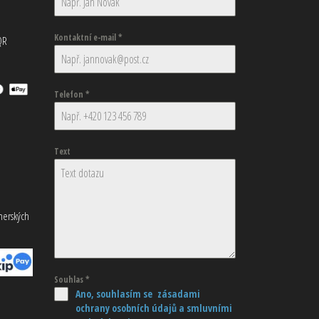
Kontaktní e-mail
*
QR
Telefon
*
Text
tnerských
Souhlas
*
Ano, souhlasím se zásadami
ochrany osobních údajů
a smluvními