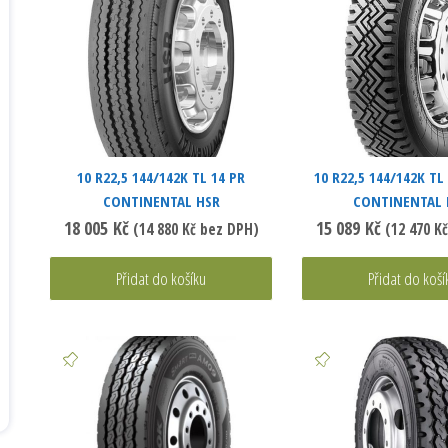
10 R22,5 144/142K TL 14 PR
10 R22,5 144/142K TL
CONTINENTAL HSR
CONTINENTAL
18 005
Kč
15 089
Kč
(
14 880
Kč
bez DPH)
(
12 470
Kč
Přidat do košíku
Přidat do koší