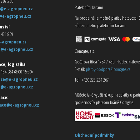
 709 250
Platebními kartami
@e-agropneu.cz
@e-agropneu.cz
Na prodejně je možné platit v hotovosti, 
kódem, nebo platebními kartami.
nství
 421 859
-agropneu.cz
k@e-agropneu.cz
Comgate, a.s.
Gočárova třída 1754 / 48b, Hradec Králové
ce, logistika
E-mail:
platby-podpora@comgate.cz
 184 084 (8:00-15:30)
ace@e-agropneu.cz
Tel: +420 228 224 267
k@e-agropneu.cz
Můžete také využít nákup na splátky u par
ace
:
společností v platební bráně Comgate.
ace@e-agropneu.cz
Obchodní podmínky