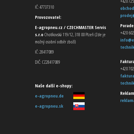
+420 725
IČ: 47737310
obchod
prodej
Provozovatel:
Porade
E-agropneu.cz / CZECHMASTER Servis
+420 602
s.r.o
Chotíkovská 119/12, 318 00 Plzeň (Zde je
info@e
možný osobní odběr zboží)
techni
IČ: 28417089
Faktura
DIČ: CZ28417089
+420 702
faktur
techni
Naše další e-shopy:
Reklam
e-agropneu.de
reklam
e-agropneu.sk