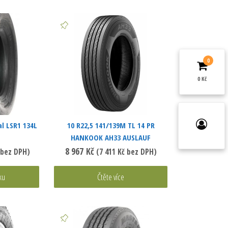
0
0 Kč
al LSR1 134L
10 R22,5 141/139M TL 14 PR
HANKOOK AH33 AUSLAUF
8 967
Kč
bez DPH)
(
7 411
Kč
bez DPH)
ku
Čtěte více