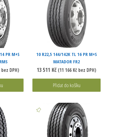
 14 PR M+S
10 R22,5 144/142K TL 16 PR M+S
 RMS
MATADOR FR2
13 511
Kč
bez DPH)
(
11 166
Kč
bez DPH)
ku
Přidat do košíku