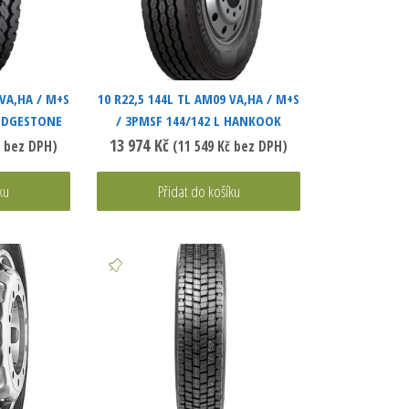
 VA,HA / M+S
10 R22,5 144L TL AM09 VA,HA / M+S
RIDGESTONE
/ 3PMSF 144/142 L HANKOOK
13 974
Kč
bez DPH)
(
11 549
Kč
bez DPH)
ku
Přidat do košíku