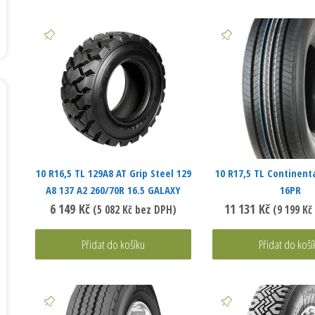
10 R16,5 TL 129A8 AT Grip Steel 129
10 R17,5 TL Continent
A8 137 A2 260/70R 16.5 GALAXY
16PR
6 149
Kč
11 131
Kč
(
5 082
Kč
bez DPH)
(
9 199
Kč
Přidat do košíku
Přidat do koší