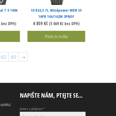
al T 9 140K
10 R22,5 TL Windpower WDR 55
16PR 144/142M 3PMSF
6 859
Kč
bez DPH)
(
5 669
Kč
bez DPH)
Přidat do košíku
652
653
→
NAPIŠTE NÁM, PTEJTE SE…
oplatku)
Jméno a příjmení
*