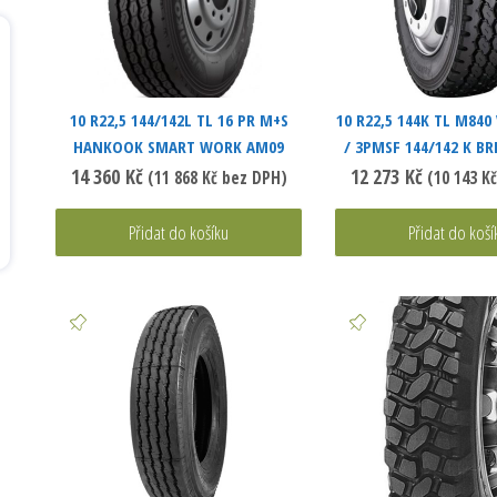
10 R22,5 144/142L TL 16 PR M+S
10 R22,5 144K TL M840
HANKOOK SMART WORK AM09
/ 3PMSF 144/142 K B
14 360
Kč
12 273
Kč
(
11 868
Kč
bez DPH)
(
10 143
Kč
Přidat do košíku
Přidat do koší