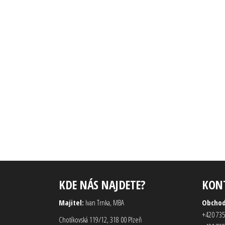
KDE NÁS NAJDETE?
KON
Majitel:
Ivan Trnka, MBA
Obcho
+420 735
Chotíkovská 119/12, 318 00 Plzeň