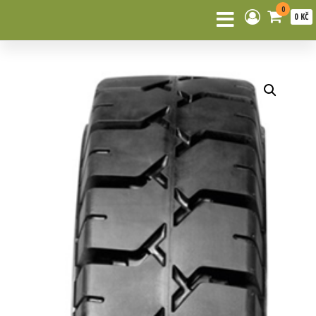
0
0 KČ