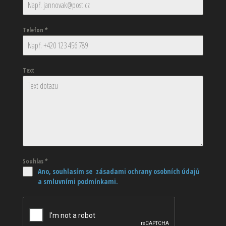
Telefon
*
Text
Souhlas
*
Ano, souhlasím se zásadami ochrany osobních údajů
a smluvními podmínkami.