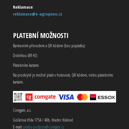
Reklamace
:
reklamace@e-agropneu.cz
PLATEBNÍ MOŽNOSTI
Bankovním převodem a QR kódem (bez poplatku)
Dobírkou (89 Kč)
Platebními kartami
Na prodejně je možné platit v hotovosti, QR kódem, nebo platebními
kartami.
Comgate, a.s.
Gočárova třída 1754 / 48b, Hradec Králové
E-mail:
platby-podpora@comgate.cz