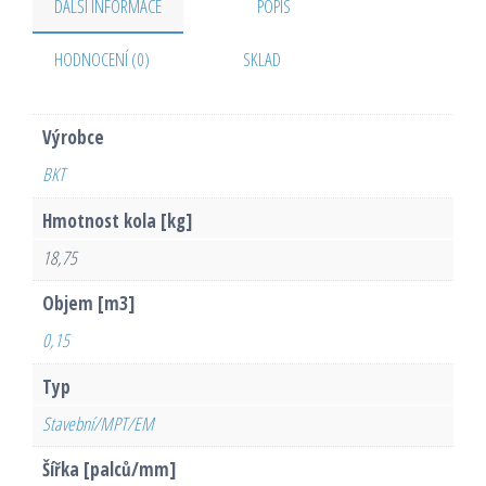
DALŠÍ INFORMACE
POPIS
HODNOCENÍ (0)
SKLAD
Výrobce
BKT
Hmotnost kola [kg]
18,75
Objem [m3]
0,15
Typ
Stavební/MPT/EM
Šířka [palců/mm]