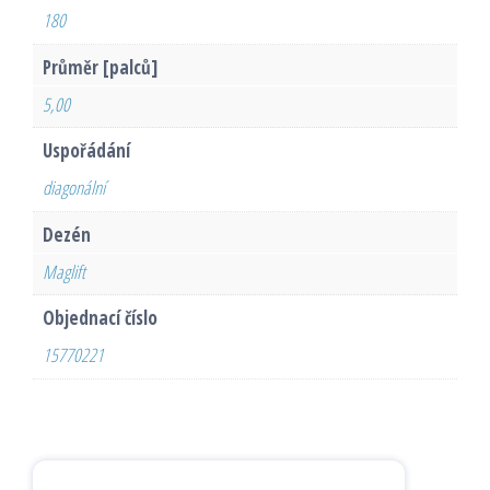
180
Průměr [palců]
5,00
Uspořádání
diagonální
Dezén
Maglift
Objednací číslo
15770221