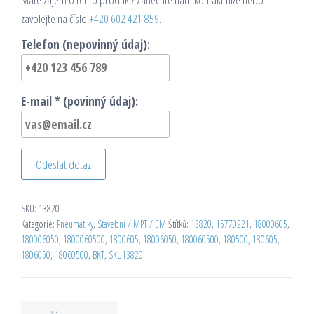
zavolejte na číslo
+420 602 421 859
.
Telefon (nepovinný údaj):
E-mail * (povinný údaj):
Odeslat dotaz
SKU:
13820
Kategorie:
Pneumatiky
,
Stavební / MPT / EM
Štítků:
13820
,
15770221
,
18000605
,
180006050
,
1800060500
,
1800605
,
18006050
,
180060500
,
180500
,
180605
,
1806050
,
18060500
,
BKT
,
SKU13820