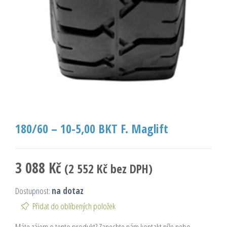
180/60 – 10-5,00 BKT F. Maglift
3 088
Kč
(
2 552
Kč
bez DPH)
Dostupnost:
na dotaz
Přidat do oblíbených položek
Máte zájem o tento produkt? Zanechte nám kontakt níže nebo