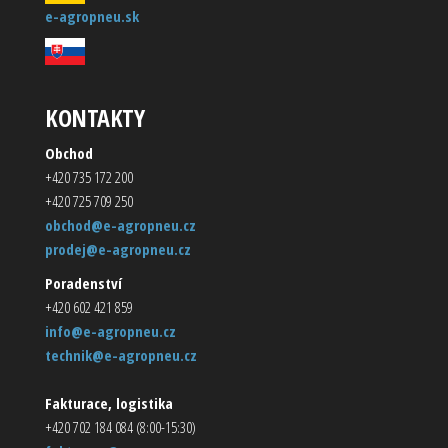
e-agropneu.sk
KONTAKTY
Obchod
+420 735 172 200
+420 725 709 250
obchod@e-agropneu.cz
prodej@e-agropneu.cz
Poradenství
+420 602 421 859
info@e-agropneu.cz
technik@e-agropneu.cz
Fakturace, logistika
+420 702 184 084 (8:00-15:30)