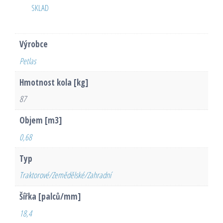
SKLAD
Výrobce
Petlas
Hmotnost kola [kg]
87
Objem [m3]
0,68
Typ
Traktorové/Zemědělské/Zahradní
Šířka [palců/mm]
18,4