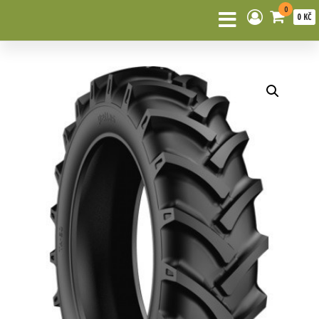
0
0 KČ