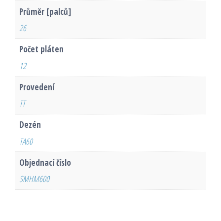
Průměr [palců]
26
Počet pláten
12
Provedení
TT
Dezén
TA60
Objednací číslo
SMHM600