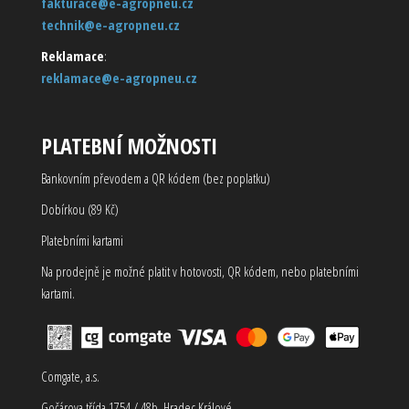
fakturace@e-agropneu.cz
technik@e-agropneu.cz
Reklamace
:
reklamace@e-agropneu.cz
PLATEBNÍ MOŽNOSTI
Bankovním převodem a QR kódem (bez poplatku)
Dobírkou (89 Kč)
Platebními kartami
Na prodejně je možné platit v hotovosti, QR kódem, nebo platebními
kartami.
Comgate, a.s.
Gočárova třída 1754 / 48b, Hradec Králové