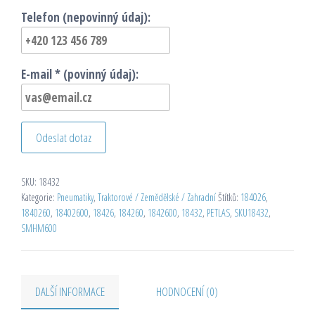
Telefon (nepovinný údaj):
E-mail * (povinný údaj):
Odeslat dotaz
SKU:
18432
Kategorie:
Pneumatiky
,
Traktorové / Zemědělské / Zahradní
Štítků:
184026
,
1840260
,
18402600
,
18426
,
184260
,
1842600
,
18432
,
PETLAS
,
SKU18432
,
SMHM600
DALŠÍ INFORMACE
HODNOCENÍ (0)