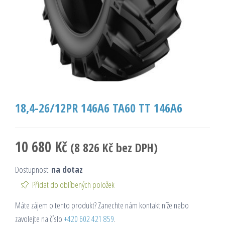
18,4-26/12PR 146A6 TA60 TT 146A6
10 680
Kč
(
8 826
Kč
bez DPH)
Dostupnost:
na dotaz
Přidat do oblíbených položek
Máte zájem o tento produkt? Zanechte nám kontakt níže nebo
zavolejte na číslo
+420 602 421 859
.