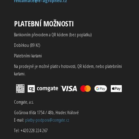
reklamace@e-agropneu.cz
PLATEBNÍ MOŽNOSTI
Bankovním převodem a QR kódem (bez poplatku)
Dobírkou (89 Kč)
Platebními kartami
Na prodejně je možné platit v hotovosti, QR kódem, nebo platebními
kartami.
Comgate, a.s.
Gočárova třída 1754 / 48b, Hradec Králové
E-mail:
platby-podpora@comgate.cz
Tel: +420 228 224 267