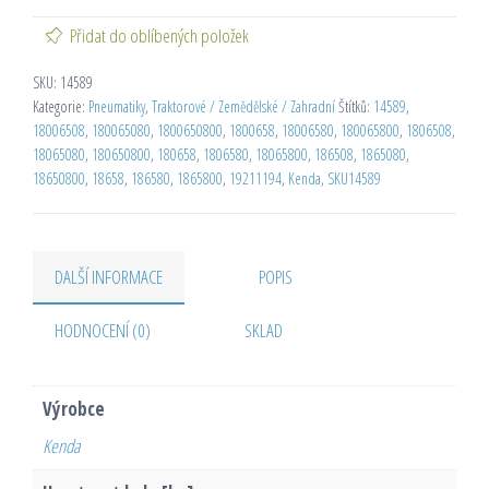
Přidat do oblíbených položek
SKU:
14589
Kategorie:
Pneumatiky
,
Traktorové / Zemědělské / Zahradní
Štítků:
14589
,
18006508
,
180065080
,
1800650800
,
1800658
,
18006580
,
180065800
,
1806508
,
18065080
,
180650800
,
180658
,
1806580
,
18065800
,
186508
,
1865080
,
18650800
,
18658
,
186580
,
1865800
,
19211194
,
Kenda
,
SKU14589
DALŠÍ INFORMACE
POPIS
HODNOCENÍ (0)
SKLAD
Výrobce
Kenda