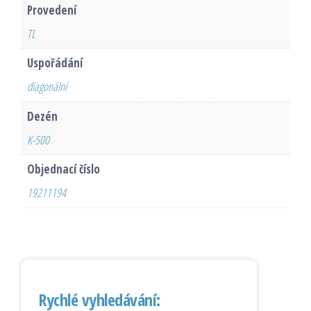
Provedení
TL
Uspořádání
diagonální
Dezén
K-500
Objednací číslo
19211194
Rychlé vyhledávání: