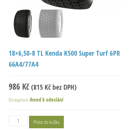
18×6,50-8 TL Kenda K500 Super Turf 6PR
66A4/77A4
986
Kč
(
815
Kč
bez DPH)
Dostupnost:
ihned k odeslání
Přidat do košíku