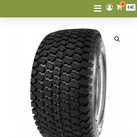
0
0 KČ