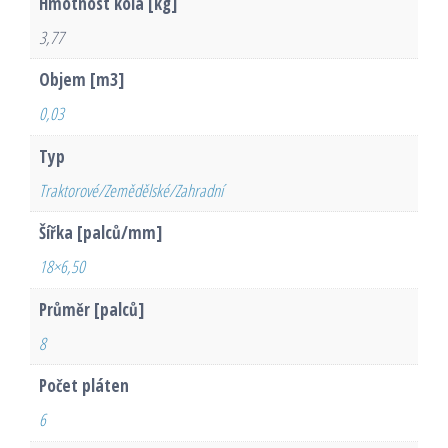
Hmotnost kola [kg]
3,77
Objem [m3]
0,03
Typ
Traktorové/Zemědělské/Zahradní
Šířka [palců/mm]
18×6,50
Průměr [palců]
8
Počet pláten
6