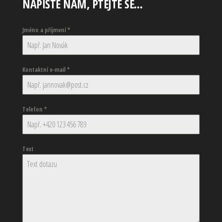
NAPIŠTE NÁM, PTEJTE SE…
Jméno a příjmení
*
Kontaktní e-mail
*
Telefon
*
Text