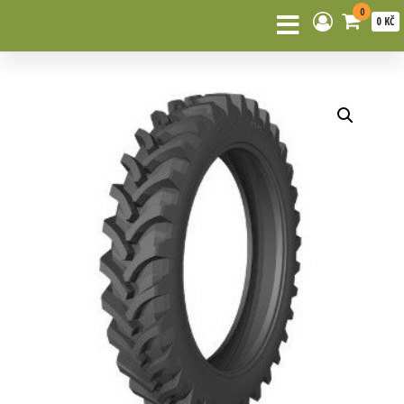
0
0 KČ