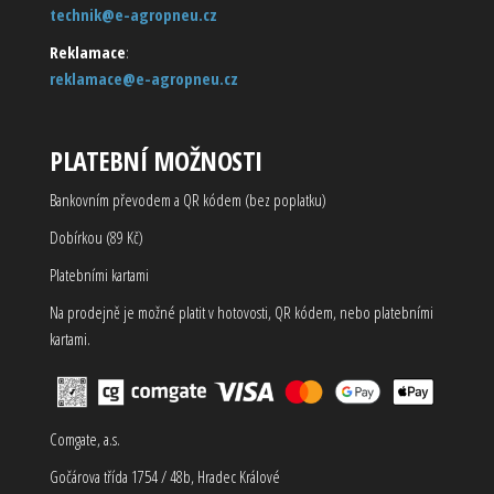
technik@e-agropneu.cz
Reklamace
:
reklamace@e-agropneu.cz
PLATEBNÍ MOŽNOSTI
Bankovním převodem a QR kódem (bez poplatku)
Dobírkou (89 Kč)
Platebními kartami
Na prodejně je možné platit v hotovosti, QR kódem, nebo platebními
kartami.
Comgate, a.s.
Gočárova třída 1754 / 48b, Hradec Králové