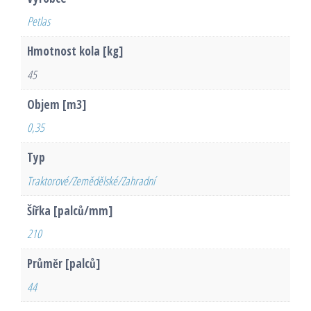
Petlas
Hmotnost kola [kg]
45
Objem [m3]
0,35
Typ
Traktorové/Zemědělské/Zahradní
Šířka [palců/mm]
210
Průměr [palců]
44