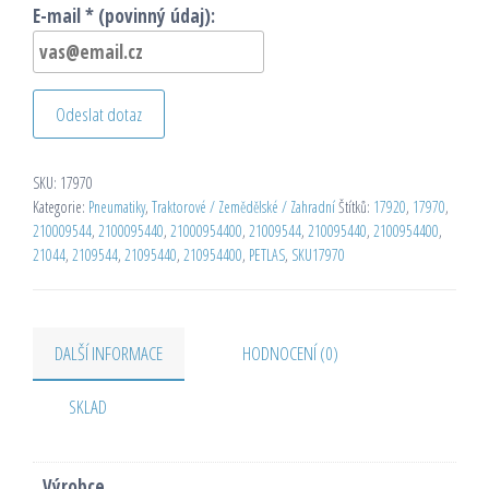
E-mail * (povinný údaj):
Odeslat dotaz
SKU:
17970
Kategorie:
Pneumatiky
,
Traktorové / Zemědělské / Zahradní
Štítků:
17920
,
17970
,
210009544
,
2100095440
,
21000954400
,
21009544
,
210095440
,
2100954400
,
21044
,
2109544
,
21095440
,
210954400
,
PETLAS
,
SKU17970
DALŠÍ INFORMACE
HODNOCENÍ (0)
SKLAD
Výrobce