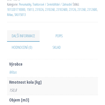
Kategorie:
Pneumatiky
,
Traktorové / Zemědělské / Zahradní
Štítků:
1013201710000
,
15813
,
231026
,
2310260
,
23102600
,
23126
,
231260
,
2312600
,
Mitas
,
SKU15813
DALŠÍ INFORMACE
POPIS
HODNOCENÍ (0)
SKLAD
Výrobce
Mitas
Hmotnost kola [kg]
150,8
Objem [m3]