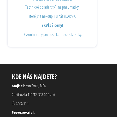
Technické poradenství i na pneumatiky,
které jste nekoupili u nás ZDARMA.
SKVĚLÉ ceny!
Diskontní ceny pro naše koncové zákazníky.
KDE NÁS NAJDETE?
Majitel:
Ivan Trnka, MBA
Chotíkovská 119/12, 318 00 Plzeň
IČ: 47737310
Provozovatel: