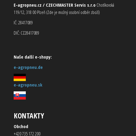
E-agropneu.cz / CZECHMASTER Servis s.r.o
Chotíkovská
119/12, 318 00 Plzeň (Zde je možný osobní odběr zboží)
IČ: 28417089
DIČ: CZ28417089
Naše další e-shopy:
e-agropneu.de
e-agropneu.sk
KONTAKTY
Obchod
+420 735 172 200