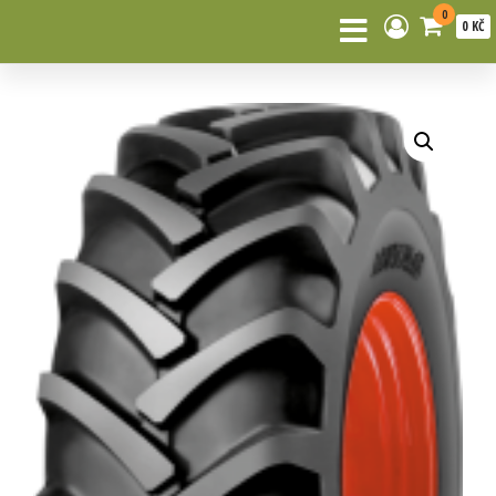
0
0 KČ