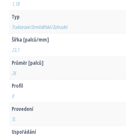
1,18
Typ
Traktorové/Zemědělské/Zahradní
Šířka [palců/mm]
23,1
Průměr [palců]
26
Profil
0
Provedení
TL
Uspořádání