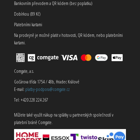
Bankovním převodem a QR kódem (bez poplatku)
Dobírkou (89 Kč)
Platebními kartami
Na prodejně je možné platit v hotovosti, QR kódem, nebo platebními
kartami.
Comgate, a.s.
Gočárova třída 1754 / 48b, Hradec Králové
E-mail:
platby-podpora@comgate.cz
Tel: +420 228 224 267
Můžete také využít nákup na splátky u partnerských společností v
platební bráně Comgate.