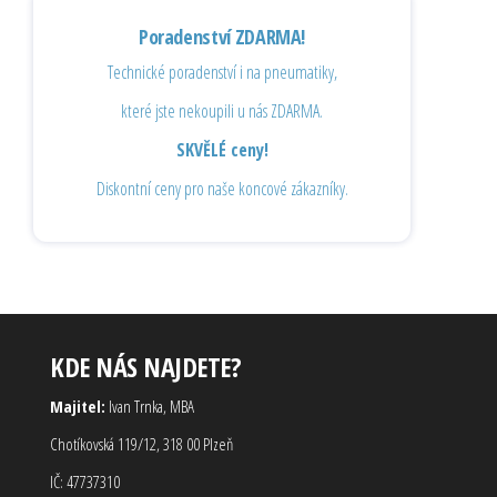
Poradenství ZDARMA!
Technické poradenství i na pneumatiky,
které jste nekoupili u nás ZDARMA.
SKVĚLÉ ceny!
Diskontní ceny pro naše koncové zákazníky.
KDE NÁS NAJDETE?
Majitel:
Ivan Trnka, MBA
Chotíkovská 119/12, 318 00 Plzeň
IČ: 47737310