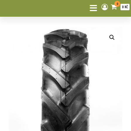
0
0 KČ