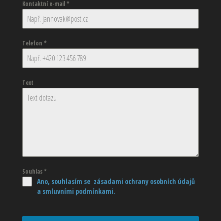
Kontaktní e-mail
*
Telefon
*
Text
Souhlas
*
Ano, souhlasím se zásadami ochrany osobních údajů
a smluvními podmínkami.