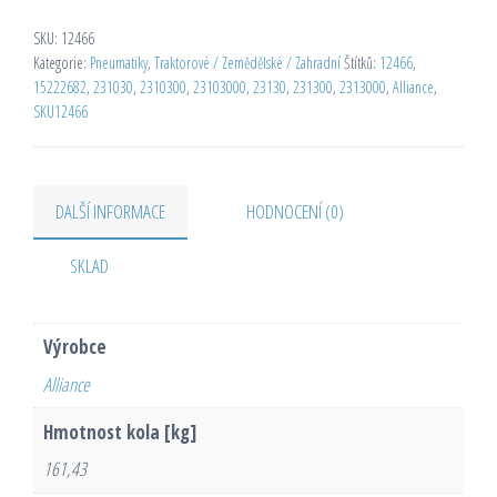
SKU:
12466
Kategorie:
Pneumatiky
,
Traktorové / Zemědělské / Zahradní
Štítků:
12466
,
15222682
,
231030
,
2310300
,
23103000
,
23130
,
231300
,
2313000
,
Alliance
,
SKU12466
DALŠÍ INFORMACE
HODNOCENÍ (0)
SKLAD
Výrobce
Alliance
Hmotnost kola [kg]
161,43