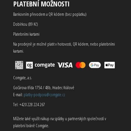
PLATEBNÍ MOŽNOSTI
Bankovním převodem a QR kódem (bez poplatku)
Dobírkou (89 Kč)
Platebními kartami
Na prodejně je možné platit v hotovosti, QR kódem, nebo platebními
kartami.
Comgate, a.s.
Gočárova třída 1754 / 48b, Hradec Králové
E-mail:
platby-podpora@comgate.cz
Tel: +420 228 224 267
Můžete také využít nákup na splátky u partnerských společností v
platební bráně Comgate.