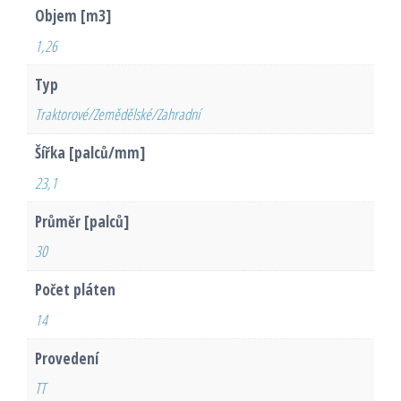
Objem [m3]
1,26
Typ
Traktorové/Zemědělské/Zahradní
Šířka [palců/mm]
23,1
Průměr [palců]
30
Počet pláten
14
Provedení
TT