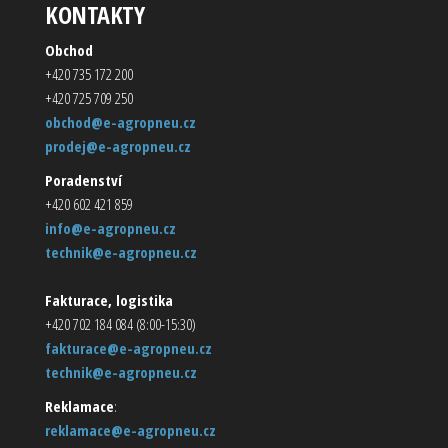
KONTAKTY
Obchod
+420 735 172 200
+420 725 709 250
obchod@e-agropneu.cz
prodej@e-agropneu.cz
Poradenství
+420 602 421 859
info@e-agropneu.cz
technik@e-agropneu.cz
Fakturace, logistika
+420 702 184 084 (8:00-15:30)
fakturace@e-agropneu.cz
technik@e-agropneu.cz
Reklamace
:
reklamace@e-agropneu.cz