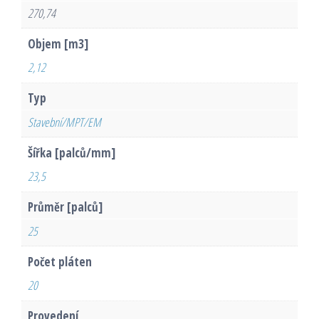
270,74
Objem [m3]
2,12
Typ
Stavební/MPT/EM
Šířka [palců/mm]
23,5
Průměr [palců]
25
Počet pláten
20
Provedení