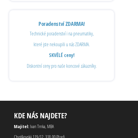
Poradenství ZDARMA!
Technické poradenství i na pneumatiky,
které jste nekoupili u nás ZDARMA.
SKVĚLÉ ceny!
Diskontní ceny pro naše koncové zákazníky.
KDE NÁS NAJDETE?
Majitel:
Ivan Trnka, MBA
Chotíkovská 119/12, 318 00 Plzeň