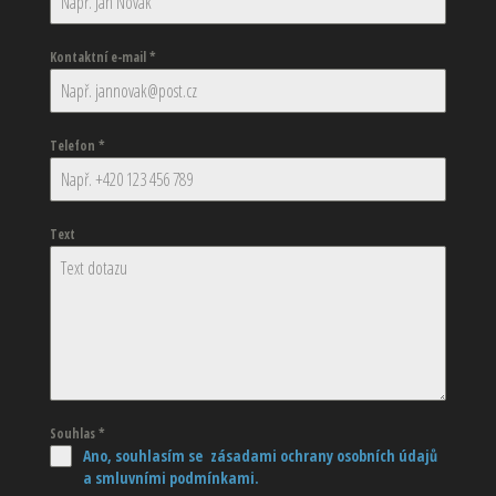
Kontaktní e-mail
*
Telefon
*
Text
Souhlas
*
Ano, souhlasím se zásadami ochrany osobních údajů
a smluvními podmínkami.