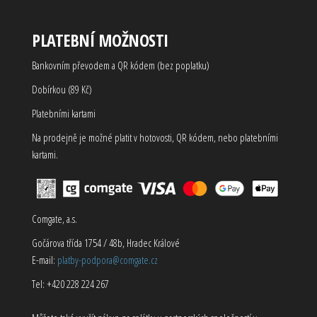
PLATEBNÍ MOŽNOSTI
Bankovním převodem a QR kódem (bez poplatku)
Dobírkou (89 Kč)
Platebními kartami
Na prodejně je možné platit v hotovosti, QR kódem, nebo platebními
kartami.
Comgate, a.s.
Gočárova třída 1754 / 48b, Hradec Králové
E-mail:
platby-podpora@comgate.cz
Tel: +420 228 224 267