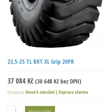
23,5-25 TL BKT XL Grip 20PR
37 084
Kč
(
30 648
Kč
bez DPH)
Dostupnost:
ihned k odeslání
|
Doprava zdarma
Přidat do košíku