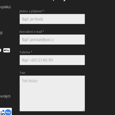
oplatku)
Jméno a příjmení
*
Kontaktní e-mail
*
QR
Telefon
*
Text
tnerských