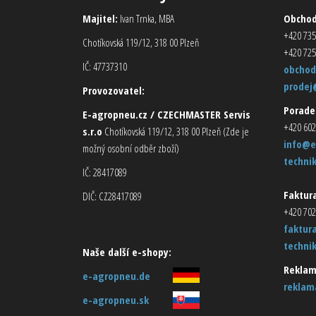
Majitel:
Ivan Trnka, MBA
Obcho
+420 735
Chotíkovská 119/12, 318 00 Plzeň
+420 725
IČ: 47737310
obchod
prodej
Provozovatel:
Porade
E-agropneu.cz / CZECHMASTER Servis
+420 602
s.r.o
Chotíkovská 119/12, 318 00 Plzeň (Zde je
info@e
možný osobní odběr zboží)
techni
IČ: 28417089
Faktura
DIČ: CZ28417089
+420 702
faktur
techni
Naše další e-shopy:
Reklam
e-agropneu.de
reklam
e-agropneu.sk