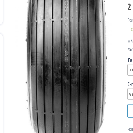
2
Do
Mát
zav
Te
E-
SKU