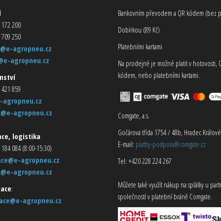
d
Bankovním převodem a QR kódem (bez p
 172 200
Dobírkou (89 Kč)
 709 250
Platebními kartami
@e-agropneu.cz
@e-agropneu.cz
Na prodejně je možné platit v hotovosti, 
kódem, nebo platebními kartami.
nství
 421 859
-agropneu.cz
k@e-agropneu.cz
Comgate, a.s.
Gočárova třída 1754 / 48b, Hradec Králové
ce, logistika
E-mail:
platby-podpora@comgate.cz
 184 084 (8:00-15:30)
ace@e-agropneu.cz
Tel: +420 228 224 267
k@e-agropneu.cz
Můžete také využít nákup na splátky u par
ace
:
společností v platební bráně Comgate.
ace@e-agropneu.cz