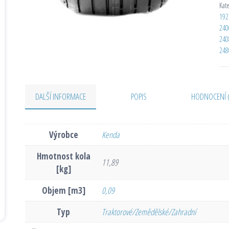
Kat
192
240
240
248
DALŠÍ INFORMACE
POPIS
HODNOCENÍ 
Výrobce
Kenda
Hmotnost kola
11,89
[kg]
Objem [m3]
0,09
Typ
Traktorové/Zemědělské/Zahradní