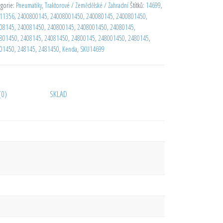
egorie:
Pneumatiky
,
Traktorové / Zemědělské / Zahradní
Štítků:
14699
,
11356
,
2400800145
,
24008001450
,
240080145
,
2400801450
,
08145
,
240081450
,
240800145
,
2408001450
,
24080145
,
801450
,
2408145
,
24081450
,
24800145
,
248001450
,
2480145
,
01450
,
248145
,
2481450
,
Kenda
,
SKU14699
(0)
SKLAD