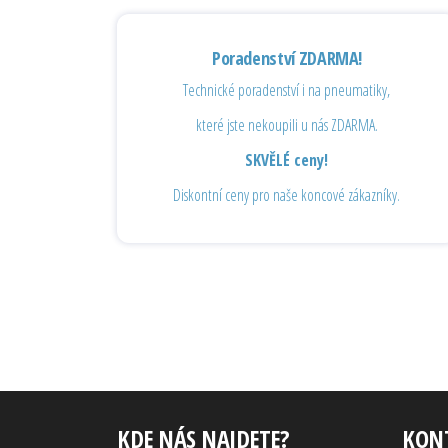
Poradenství ZDARMA!
Technické poradenství i na pneumatiky,
které jste nekoupili u nás ZDARMA.
SKVĚLÉ ceny!
Diskontní ceny pro naše koncové zákazníky.
KDE NÁS NAJDETE?
KON