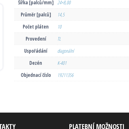
Šířka [palců/mm]
24×8,00
Průměr [palců]
14,5
Počet pláten
10
Provedení
TL
Uspořádání
diagonální
Dezén
K-401
Objednací číslo
19211356
TAKTY
PLATEBNÍ MOŽNOSTI