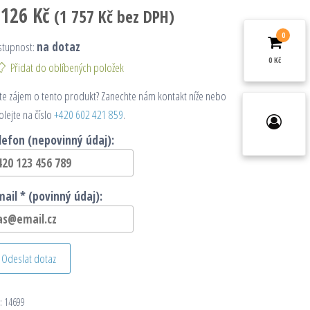
 126
Kč
(
1 757
Kč
bez DPH)
0
stupnost:
na dotaz
0 Kč
Přidat do oblíbených položek
e zájem o tento produkt? Zanechte nám kontakt níže nebo
olejte na číslo
+420 602 421 859
.
lefon (nepovinný údaj):
mail * (povinný údaj):
Odeslat dotaz
:
14699