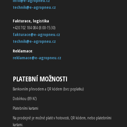
info@e-agropneu.cz
technik@e-agropneu.cz
Fakturace, logistika
+420 702 184 084 (8:00-15:30)
fakturace@e-agropneu.cz
technik@e-agropneu.cz
Reklamace
:
reklamace@e-agropneu.cz
PLATEBNÍ MOŽNOSTI
Bankovním převodem a QR kódem (bez poplatku)
Dobírkou (89 Kč)
Platebními kartami
Na prodejně je možné platit v hotovosti, QR kódem, nebo platebními
kartami.