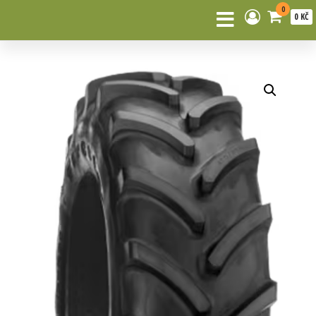
0
0 KČ