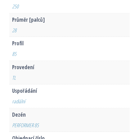
250
Průměr [palců]
28
Profil
85
Provedení
TL
Uspořádání
radiální
Dezén
PERFORMER 85
Objednací číslo