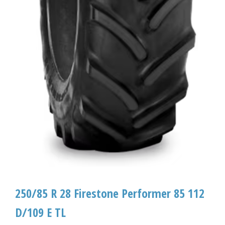
250/85 R 28 Firestone Performer 85 112
D/109 E TL