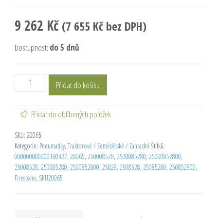
9 262
Kč
(
7 655
Kč
bez DPH)
Dostupnost:
do 5 dnů
Přidat do košíku
Přidat do oblíbených položek
SKU:
20065
Kategorie:
Pneumatiky
,
Traktorové / Zemědělské / Zahradní
Štítků:
000000000000180327
,
20065
,
250008528
,
2500085280
,
25000852800
,
25008528
,
250085280
,
2500852800
,
25028
,
2508528
,
25085280
,
250852800
,
Firestone
,
SKU20065