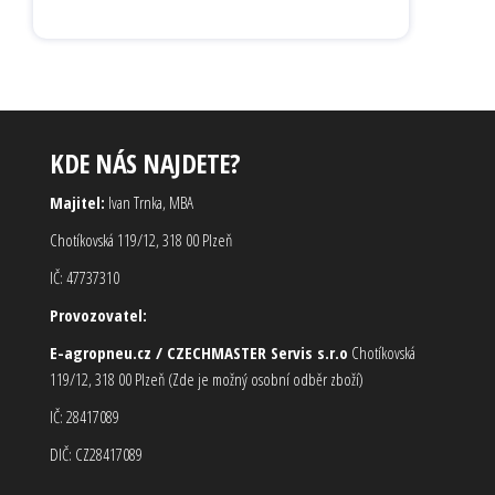
KDE NÁS NAJDETE?
Majitel:
Ivan Trnka, MBA
Chotíkovská 119/12, 318 00 Plzeň
IČ: 47737310
Provozovatel:
E-agropneu.cz / CZECHMASTER Servis s.r.o
Chotíkovská
119/12, 318 00 Plzeň (Zde je možný osobní odběr zboží)
IČ: 28417089
DIČ: CZ28417089