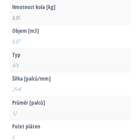
Hmotnost kola [kg]
8,85
Objem [m3]
0,07
Typ
ATV
Šířka [palců/mm]
25×8
Průměr [palců]
12
Počet pláten
6