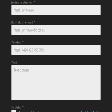
Jméno a příjmení
*
Kontaktní e-mail
*
Telefon
*
Text
Souhlas
*