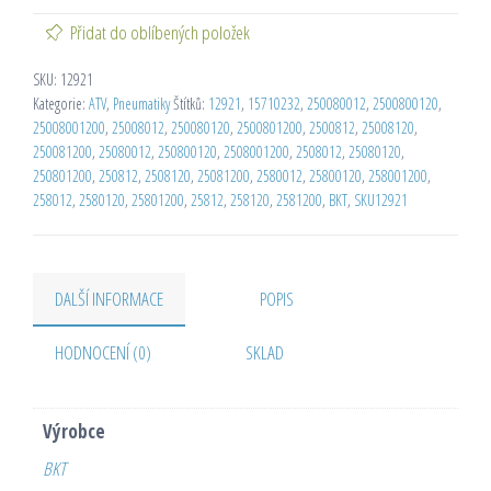
Přidat do oblíbených položek
SKU:
12921
Kategorie:
ATV
,
Pneumatiky
Štítků:
12921
,
15710232
,
250080012
,
2500800120
,
25008001200
,
25008012
,
250080120
,
2500801200
,
2500812
,
25008120
,
250081200
,
25080012
,
250800120
,
2508001200
,
2508012
,
25080120
,
250801200
,
250812
,
2508120
,
25081200
,
2580012
,
25800120
,
258001200
,
258012
,
2580120
,
25801200
,
25812
,
258120
,
2581200
,
BKT
,
SKU12921
DALŠÍ INFORMACE
POPIS
HODNOCENÍ (0)
SKLAD
Výrobce
BKT