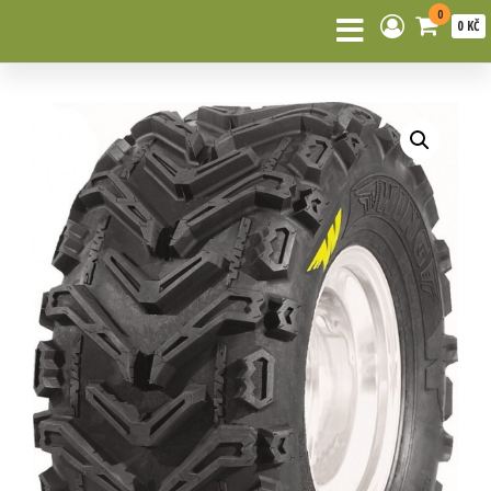
0
0 KČ