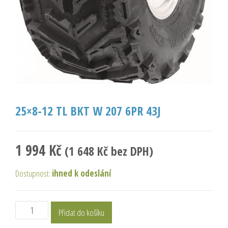
25×8-12 TL BKT W 207 6PR 43J
1 994
Kč
(
1 648
Kč
bez DPH)
Dostupnost:
ihned k odeslání
Přidat do košíku