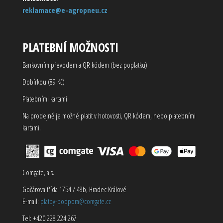
reklamace@e-agropneu.cz
PLATEBNÍ MOŽNOSTI
Bankovním převodem a QR kódem (bez poplatku)
Dobírkou (89 Kč)
Platebními kartami
Na prodejně je možné platit v hotovosti, QR kódem, nebo platebními
kartami.
Comgate, a.s.
Gočárova třída 1754 / 48b, Hradec Králové
E-mail:
platby-podpora@comgate.cz
Tel: +420 228 224 267