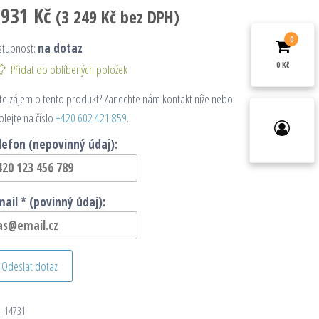
 931
Kč
(
3 249
Kč
bez DPH)
0
stupnost:
na dotaz
0 Kč
Přidat do oblíbených položek
e zájem o tento produkt? Zanechte nám kontakt níže nebo
olejte na číslo
+420 602 421 859
.
lefon (nepovinný údaj):
mail * (povinný údaj):
Odeslat dotaz
:
14731