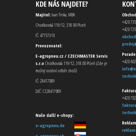
KDE NÁS NAJDETE?
KON
Majitel:
Ivan Trnka, MBA
Obcho
+420 735
Chotíkovská 119/12, 318 00 Plzeň
+420 725
IČ: 47737310
obchod
prodej
Provozovatel:
Porade
E-agropneu.cz / CZECHMASTER Servis
+420 602
s.r.o
Chotíkovská 119/12, 318 00 Plzeň (Zde je
info@e
možný osobní odběr zboží)
techni
IČ: 28417089
Faktura
DIČ: CZ28417089
+420 702
faktur
techni
Naše další e-shopy:
Reklam
e-agropneu.de
reklam
e-agropneu.sk