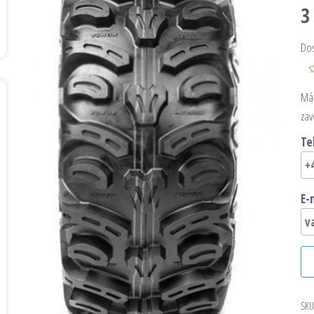
3
Do
Mát
zav
Te
E-
SKU