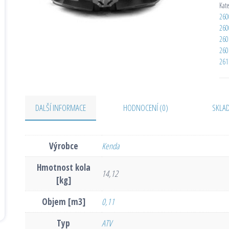
Kat
260
260
260
260
261
DALŠÍ INFORMACE
HODNOCENÍ (0)
SKLA
Výrobce
Kenda
Hmotnost kola
14,12
[kg]
Objem [m3]
0,11
Typ
ATV