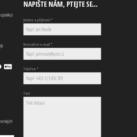
NAPIŠTE NÁM, PTEJTE SE…
oplatku)
Jméno a příjmení
*
Kontaktní e-mail
*
QR
Telefon
*
Text
tnerských