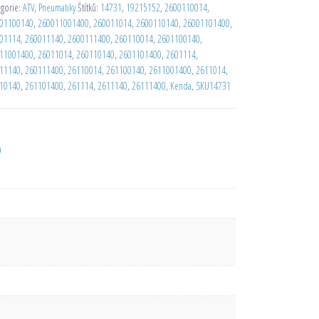
egorie:
ATV
,
Pneumatiky
Štítků:
14731
,
19215152
,
2600110014
,
01100140
,
260011001400
,
260011014
,
2600110140
,
26001101400
,
01114
,
260011140
,
2600111400
,
260110014
,
2601100140
,
11001400
,
26011014
,
260110140
,
2601101400
,
2601114
,
11140
,
260111400
,
26110014
,
261100140
,
2611001400
,
2611014
,
10140
,
261101400
,
261114
,
2611140
,
26111400
,
Kenda
,
SKU14731
D