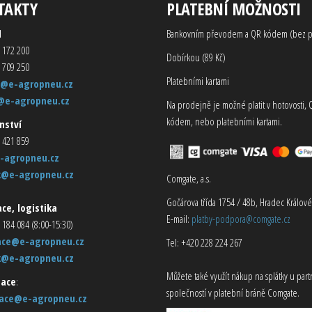
TAKTY
PLATEBNÍ MOŽNOSTI
d
Bankovním převodem a QR kódem (bez p
 172 200
Dobírkou (89 Kč)
 709 250
Platebními kartami
@e-agropneu.cz
@e-agropneu.cz
Na prodejně je možné platit v hotovosti, 
kódem, nebo platebními kartami.
nství
 421 859
-agropneu.cz
k@e-agropneu.cz
Comgate, a.s.
Gočárova třída 1754 / 48b, Hradec Králové
ce, logistika
E-mail:
platby-podpora@comgate.cz
 184 084 (8:00-15:30)
ace@e-agropneu.cz
Tel: +420 228 224 267
k@e-agropneu.cz
Můžete také využít nákup na splátky u par
ace
:
společností v platební bráně Comgate.
ace@e-agropneu.cz