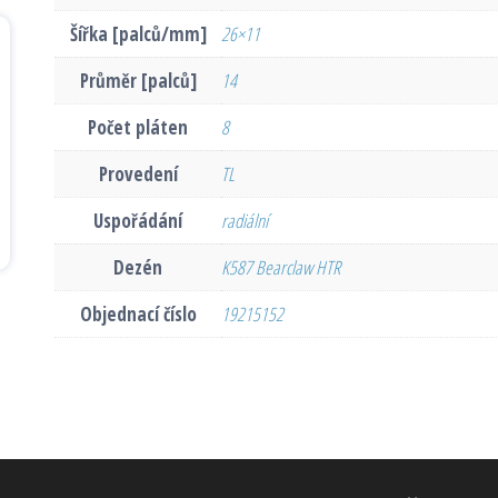
Šířka [palců/mm]
26×11
Průměr [palců]
14
Počet pláten
8
Provedení
TL
Uspořádání
radiální
Dezén
K587 Bearclaw HTR
Objednací číslo
19215152