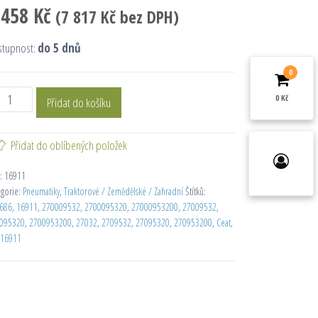
 458
Kč
(
7 817
Kč
bez DPH)
stupnost:
do 5 dnů
0
0 Kč
Přidat do košíku
Přidat do oblíbených položek
:
16911
egorie:
Pneumatiky
,
Traktorové / Zemědělské / Zahradní
Štítků:
686
,
16911
,
270009532
,
2700095320
,
27000953200
,
27009532
,
095320
,
2700953200
,
27032
,
2709532
,
27095320
,
270953200
,
Ceat
,
16911