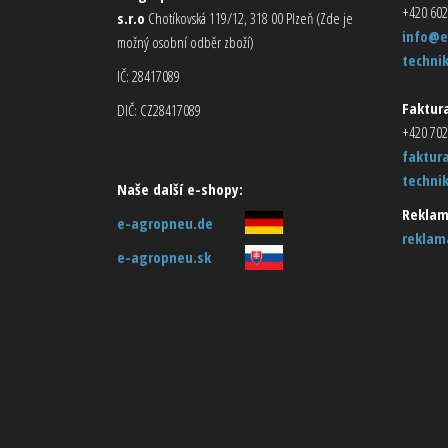
+420 602
s.r.o
Chotíkovská 119/12, 318 00 Plzeň (Zde je
info@e
možný osobní odběr zboží)
techni
IČ: 28417089
Faktura
DIČ: CZ28417089
+420 702
faktur
techni
Naše další e-shopy:
Reklam
e-agropneu.de
reklam
e-agropneu.sk