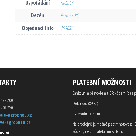
Uspořádání
radiální
Dezén
Farmax RC
Objednací číslo
105686
TAKTY
PLATEBNÍ MOŽNOSTI
d
Bankovním převodem a QR kódem (bez p
 172 200
Dobírkou (89 Kč)
 709 250
Platebními kartami
@e-agropneu.cz
@e-agropneu.cz
Na prodejně je možné platit v hotovosti, 
kódem, nebo platebními kartami.
nství