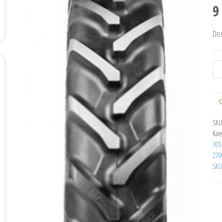
9
Do
SKU
Kat
105
270
SKU