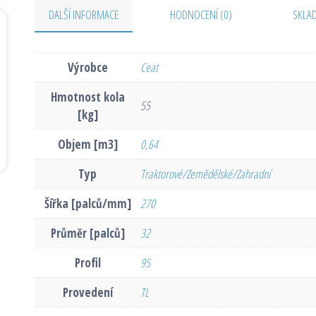
DALŠÍ INFORMACE
HODNOCENÍ (0)
SKLA
Výrobce
Ceat
Hmotnost kola
55
[kg]
Objem [m3]
0,64
Typ
Traktorové/Zemědělské/Zahradní
Šířka [palců/mm]
270
Průměr [palců]
32
Profil
95
Provedení
TL