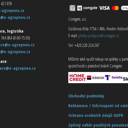
 421 859
-agropneu.cz
k@e-agropneu.cz
Comgate, a.s.
Gočárova třída 1754 / 48b, Hradec Králové
ce, logistika
E-mail:
platby-podpora@comgate.cz
 184 084 (8:00-15:30)
ace@e-agropneu.cz
Tel: +420 228 224 267
k@e-agropneu.cz
Můžete také využít nákup na splátky u par
ace
:
společností v platební bráně Comgate.
ace@e-agropneu.cz
Obchodní podmínky
Reklamace / Odstoupení od sml
Ochrana osobních údajů GDPR
Zpětný odběr použitých pneumat