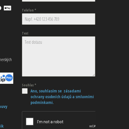
Telefon
*
Text
tnerských
Souhlas
*
Ano, souhlasím se zásadami
ochrany osobních údajů
a smluvními
podmínkami.
ouvy
ik