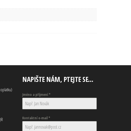
NAPIŠTE NÁM, PTEJTE SE…
oplatku)
Jméno a příjmení
*
Kontaktní e-mail
*
QR