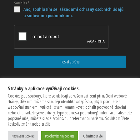
Souhlas
*
Ano, souhlasím se zásadami ochrany osobních údajů
a smluvními podmínkami.
Poslat zprávu
Stránky a aplikace využívají cookies.
Cookies jsou soubory, které se ukládají ve vašem zařízení při načtení webové
stránky, díky nim můžeme snadněji identifikovat způsob, jakým pracujete s
webovými stránkami, vstřícněji s vámi komunikovat, odhalit podvodné chování
nebo cílit marketingové aktivity. Typy cookies a podrobnější informace naleznete
popsané níže, můžete si zde zvolit svou preferovanou variantu. Souhlas můžete
kdykoliv změnit nebo zrušit.
Copyrights © 2026 CZECHMASTER Servis s.r.o (Všechna práva
Nastavení Cookies
Povolit všechny cookies
Odmítnout vše
vyhrazena)