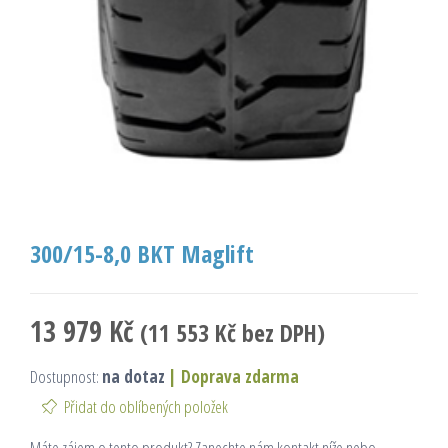
300/15-8,0 BKT Maglift
13 979
Kč
(
11 553
Kč
bez DPH)
Dostupnost:
na dotaz
|
Doprava zdarma
Přidat do oblíbených položek
Máte zájem o tento produkt? Zanechte nám kontakt níže nebo