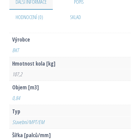
DALŠÍ INFORMACE
POPIS
HODNOCENÍ (0)
SKLAD
Výrobce
BKT
Hmotnost kola [kg]
107,2
Objem [m3]
0,84
Typ
Stavební/MPT/EM
Šířka [palců/mm]