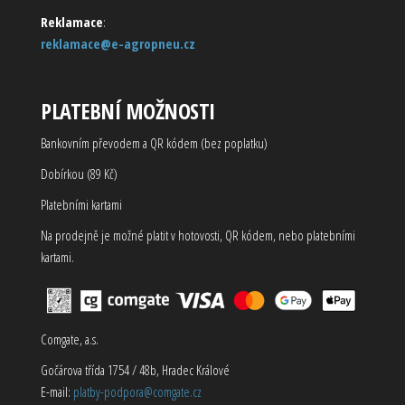
Reklamace
:
reklamace@e-agropneu.cz
PLATEBNÍ MOŽNOSTI
Bankovním převodem a QR kódem (bez poplatku)
Dobírkou (89 Kč)
Platebními kartami
Na prodejně je možné platit v hotovosti, QR kódem, nebo platebními
kartami.
Comgate, a.s.
Gočárova třída 1754 / 48b, Hradec Králové
E-mail:
platby-podpora@comgate.cz