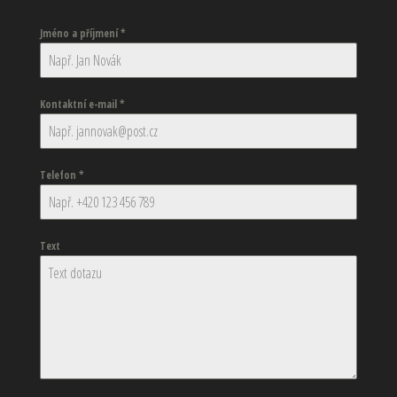
Jméno a příjmení
*
Kontaktní e-mail
*
Telefon
*
Text