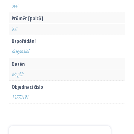
300
Průměr [palců]
8,0
Uspořádání
diagonální
Dezén
Maglift
Objednací číslo
15770191