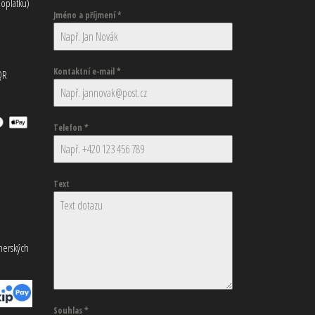
oplatku)
Jméno a příjmení
*
Kontaktní e-mail
*
QR
Telefon
*
Text
tnerských
Souhlas
*