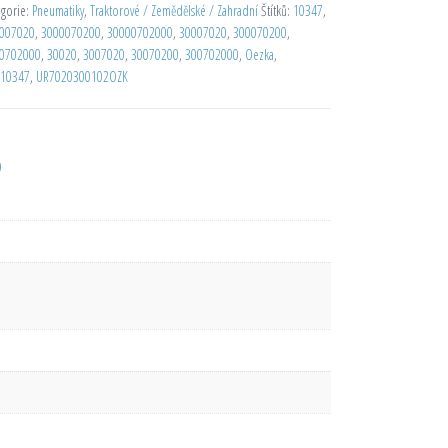
egorie:
Pneumatiky
,
Traktorové / Zemědělské / Zahradní
Štítků:
10347
,
007020
,
3000070200
,
30000702000
,
30007020
,
300070200
,
0702000
,
30020
,
3007020
,
30070200
,
300702000
,
Oezka
,
10347
,
UR7020300102OZK
D