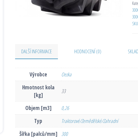
Kat
300
300
SKU
DALŠÍ INFORMACE
HODNOCENÍ (0)
SKLA
Výrobce
Oezka
Hmotnost kola
33
[kg]
Objem [m3]
0,26
Typ
Traktorové/Zemědělské/Zahradní
Šířka [palců/mm]
300