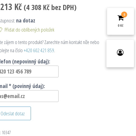
 213
Kč
(
4 308
Kč
bez DPH)
0
stupnost:
na dotaz
0 Kč
Přidat do oblíbených položek
e zájem o tento produkt? Zanechte nám kontakt níže nebo
olejte na číslo
+420 602 421 859
.
lefon (nepovinný údaj):
mail * (povinný údaj):
Odeslat dotaz
:
10347