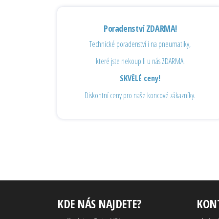
Poradenství ZDARMA!
Technické poradenství i na pneumatiky,
které jste nekoupili u nás ZDARMA.
SKVĚLÉ ceny!
Diskontní ceny pro naše koncové zákazníky.
KDE NÁS NAJDETE?
KON