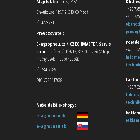
Majitel:
Ivan Trnka, MBA
Obcho
+420 735
Chotíkovská 119/12, 318 00 Plzeň
+420 725
IČ: 47737310
obchod
prodej
Provozovatel:
Porade
E-agropneu.cz / CZECHMASTER Servis
+420 602
s.r.o
Chotíkovská 119/12, 318 00 Plzeň (Zde je
info@e
možný osobní odběr zboží)
techni
IČ: 28417089
Faktura
DIČ: CZ28417089
+420 702
faktur
techni
Naše další e-shopy:
Reklam
e-agropneu.de
reklam
e-agropneu.sk