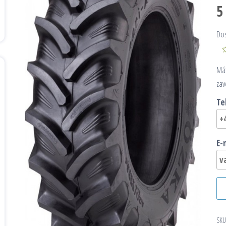
5
Do
Mát
zav
Te
E-
SKU