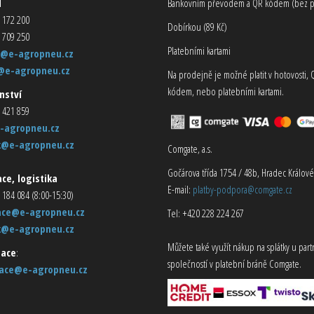
d
Bankovním převodem a QR kódem (bez p
 172 200
Dobírkou (89 Kč)
 709 250
Platebními kartami
@e-agropneu.cz
@e-agropneu.cz
Na prodejně je možné platit v hotovosti, 
kódem, nebo platebními kartami.
nství
 421 859
-agropneu.cz
k@e-agropneu.cz
Comgate, a.s.
Gočárova třída 1754 / 48b, Hradec Králové
ce, logistika
E-mail:
platby-podpora@comgate.cz
 184 084 (8:00-15:30)
ace@e-agropneu.cz
Tel: +420 228 224 267
k@e-agropneu.cz
Můžete také využít nákup na splátky u par
ace
:
společností v platební bráně Comgate.
ace@e-agropneu.cz