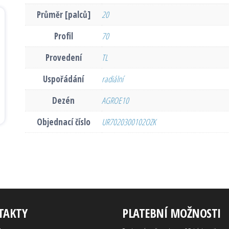
Průměr [palců]
20
Profil
70
Provedení
TL
Uspořádání
radiální
Dezén
AGROE10
Objednací číslo
UR7020300102OZK
TAKTY
PLATEBNÍ MOŽNOSTI