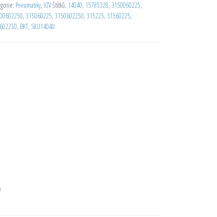
egorie:
Pneumatiky
,
VZV
Štítků:
14040
,
15785328
,
3150060225
,
00602250
,
315060225
,
3150602250
,
315225
,
31560225
,
602250
,
BKT
,
SKU14040
D