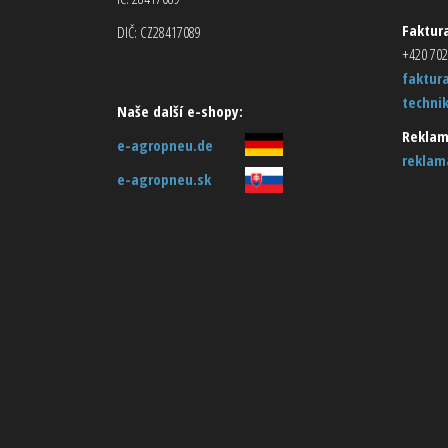
Faktura
DIČ: CZ28417089
+420 702
faktur
techni
Naše další e-shopy:
Reklam
e-agropneu.de
reklam
e-agropneu.sk