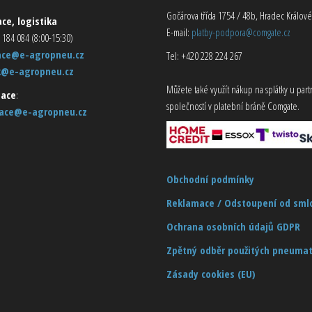
Gočárova třída 1754 / 48b, Hradec Králové
ce, logistika
E-mail:
platby-podpora@comgate.cz
 184 084 (8:00-15:30)
ace@e-agropneu.cz
Tel: +420 228 224 267
k@e-agropneu.cz
Můžete také využít nákup na splátky u par
ace
:
společností v platební bráně Comgate.
ace@e-agropneu.cz
Obchodní podmínky
Reklamace / Odstoupení od sml
Ochrana osobních údajů GDPR
Zpětný odběr použitých pneumat
Zásady cookies (EU)