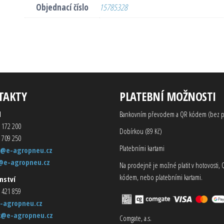
Objednací číslo
15785328
TAKTY
PLATEBNÍ MOŽNOSTI
d
Bankovním převodem a QR kódem (bez p
 172 200
Dobírkou (89 Kč)
 709 250
Platebními kartami
@e-agropneu.cz
@e-agropneu.cz
Na prodejně je možné platit v hotovosti, 
kódem, nebo platebními kartami.
nství
 421 859
-agropneu.cz
k@e-agropneu.cz
Comgate, a.s.