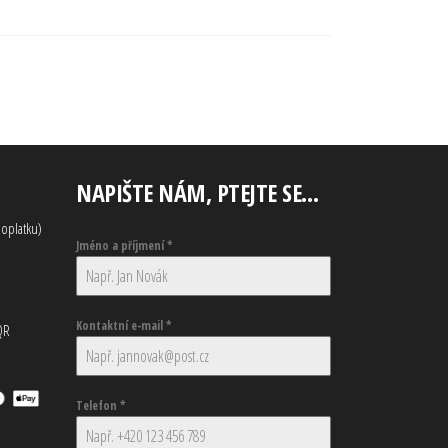
NAPIŠTE NÁM, PTEJTE SE…
oplatku)
Jméno a příjmení
*
Kontaktní e-mail
*
QR
Telefon
*