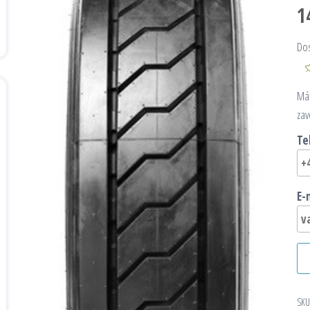
1
Do
Mát
zav
Te
E-
SKU