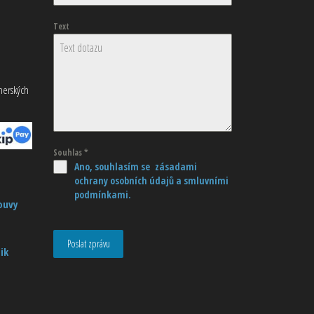
Text
tnerských
Souhlas
*
Ano, souhlasím se zásadami
ochrany osobních údajů
a smluvními
podmínkami.
ouvy
Poslat zprávu
ik