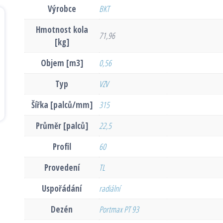
Výrobce
BKT
Hmotnost kola
71,96
[kg]
Objem [m3]
0,56
Typ
VZV
Šířka [palců/mm]
315
Průměr [palců]
22,5
Profil
60
Provedení
TL
Uspořádání
radiální
Dezén
Portmax PT 93