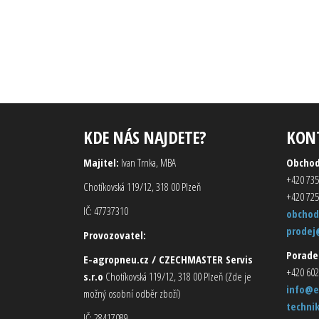
KDE NÁS NAJDETE?
KON
Majitel:
Ivan Trnka, MBA
Obcho
+420 735
Chotíkovská 119/12, 318 00 Plzeň
+420 725
IČ: 47737310
obchod
prodej
Provozovatel:
Porade
E-agropneu.cz / CZECHMASTER Servis
+420 602
s.r.o
Chotíkovská 119/12, 318 00 Plzeň (Zde je
info@e
možný osobní odběr zboží)
techni
IČ: 28417089