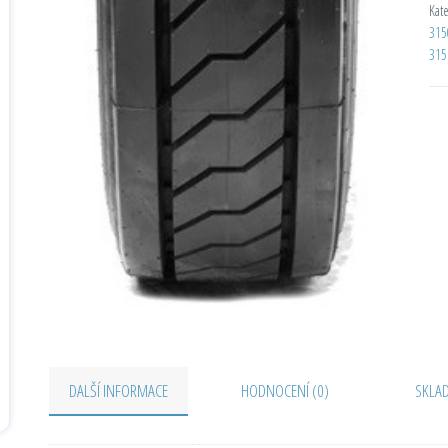
Kat
315
315
DALŠÍ INFORMACE
HODNOCENÍ (0)
SKLA