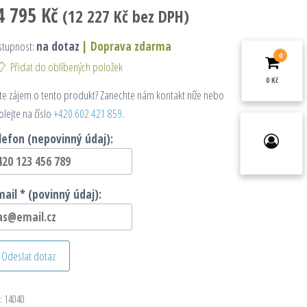
4 795
Kč
(
12 227
Kč
bez DPH)
stupnost:
na dotaz
|
Doprava zdarma
0
Přidat do oblíbených položek
0 Kč
e zájem o tento produkt? Zanechte nám kontakt níže nebo
olejte na číslo
+420 602 421 859
.
lefon (nepovinný údaj):
mail * (povinný údaj):
Odeslat dotaz
:
14040