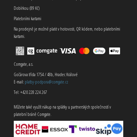
Dobírkou (89 Kč)
Platebními kartami
Na prodejně je možné platit v hotovosti, QR kódem, nebo platebními
kartami.
Comgate, a.s.
Gočárova třída 1754 / 48b, Hradec Králové
E-mail:
platby-podpora@comgate.cz
Tel: +420 228 224 267
Můžete také využít nákup na splátky u partnerských společností v
platební bráně Comgate.