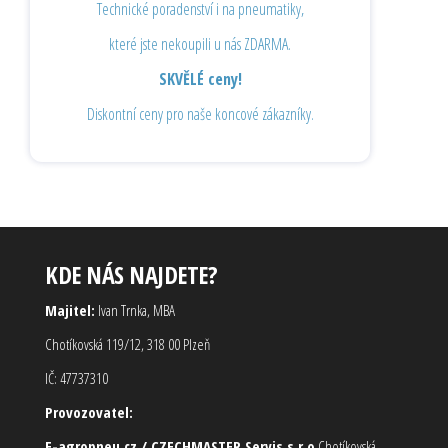
Technické poradenství i na pneumatiky,
které jste nekoupili u nás ZDARMA.
SKVĚLÉ ceny!
Diskontní ceny pro naše koncové zákazníky.
KDE NÁS NAJDETE?
Majitel:
Ivan Trnka, MBA
Chotíkovská 119/12, 318 00 Plzeň
IČ: 47737310
Provozovatel:
E-agropneu.cz / CZECHMASTER Servis s.r.o
Chotíkovská