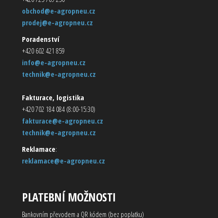
obchod@e-agropneu.cz
prodej@e-agropneu.cz
Poradenství
+420 602 421 859
info@e-agropneu.cz
technik@e-agropneu.cz
Fakturace, logistika
+420 702 184 084 (8:00-15:30)
fakturace@e-agropneu.cz
technik@e-agropneu.cz
Reklamace
:
reklamace@e-agropneu.cz
PLATEBNÍ MOŽNOSTI
Bankovním převodem a QR kódem (bez poplatku)