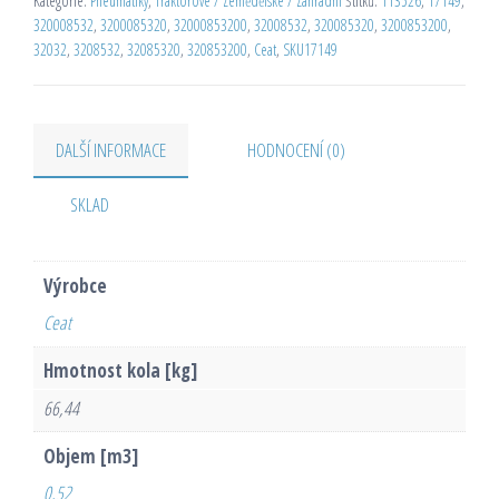
Kategorie:
Pneumatiky
,
Traktorové / Zemědělské / Zahradní
Štítků:
113526
,
17149
,
320008532
,
3200085320
,
32000853200
,
32008532
,
320085320
,
3200853200
,
32032
,
3208532
,
32085320
,
320853200
,
Ceat
,
SKU17149
DALŠÍ INFORMACE
HODNOCENÍ (0)
SKLAD
Výrobce
Ceat
Hmotnost kola [kg]
66,44
Objem [m3]
0,52