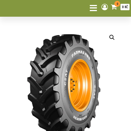
0
0 KČ