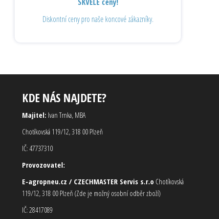
SKVĚLÉ ceny!
Diskontní ceny pro naše koncové zákazníky.
KDE NÁS NAJDETE?
Majitel:
Ivan Trnka, MBA
Chotíkovská 119/12, 318 00 Plzeň
IČ: 47737310
Provozovatel:
E-agropneu.cz / CZECHMASTER Servis s.r.o
Chotíkovská
119/12, 318 00 Plzeň (Zde je možný osobní odběr zboží)
IČ: 28417089