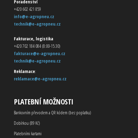
Poradenství
+420 602 421 859
info@e-agropneu.cz
technik@e-agropneu.cz
Fakturace, logistika
+420 702 184 084 (8:00-15:30)
fakturace@e-agropneu.cz
technik@e-agropneu.cz
Reklamace
:
reklamace@e-agropneu.cz
PLATEBNÍ MOŽNOSTI
Bankovním převodem a QR kódem (bez poplatku)
Dobírkou (89 Kč)
Platebními kartami