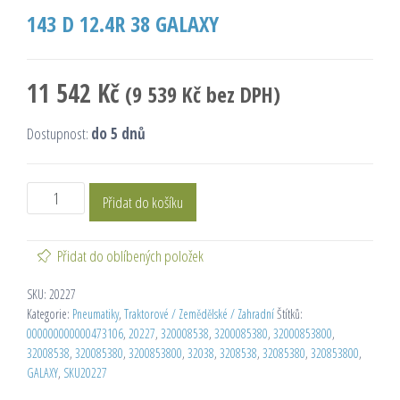
143 D 12.4R 38 GALAXY
11 542
Kč
(
9 539
Kč
bez DPH)
Dostupnost:
do 5 dnů
Přidat do košíku
Přidat do oblíbených položek
SKU:
20227
Kategorie:
Pneumatiky
,
Traktorové / Zemědělské / Zahradní
Štítků:
000000000000473106
,
20227
,
320008538
,
3200085380
,
32000853800
,
32008538
,
320085380
,
3200853800
,
32038
,
3208538
,
32085380
,
320853800
,
GALAXY
,
SKU20227