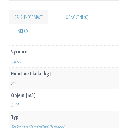
DALŠÍ INFORMACE
HODNOCENÍ (0)
SKLAD
Výrobce
galaxy
Hmotnost kola [kg]
82
Objem [m3]
0,64
Typ
Traktorové/Zemědělské/Zahradní