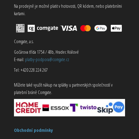
Na prodejně je možné platit v hotovosti, QR kódem, nebo platebními
kartami.
Comgate, a.s.
Gočárova třída 1754 / 48b, Hradec Králové
E-mail:
platby-podpora@comgate.cz
Tel: +420 228 224 267
Můžete také využít nákup na splátky u partnerských společností v
platební bráně Comgate.
Obchodní podmínky