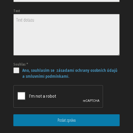
Text
Souhlas
*
Ano, souhlasím se zásadami ochrany osobních údajů
a smluvními podmínkami.
Poslat zprávu