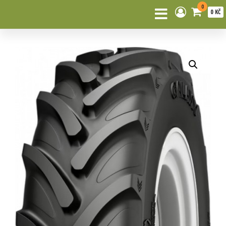
0
0 KČ