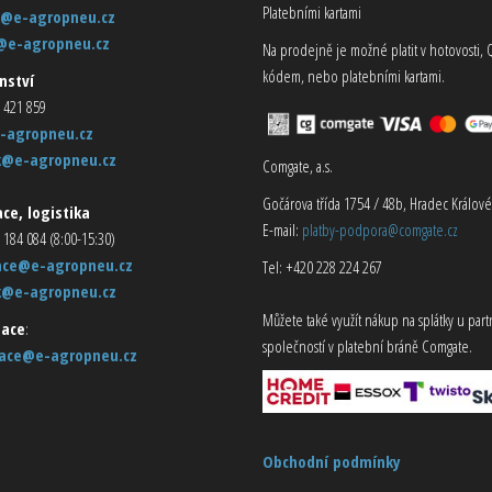
Platebními kartami
@e-agropneu.cz
@e-agropneu.cz
Na prodejně je možné platit v hotovosti, 
kódem, nebo platebními kartami.
nství
 421 859
-agropneu.cz
k@e-agropneu.cz
Comgate, a.s.
Gočárova třída 1754 / 48b, Hradec Králové
ce, logistika
E-mail:
platby-podpora@comgate.cz
 184 084 (8:00-15:30)
ace@e-agropneu.cz
Tel: +420 228 224 267
k@e-agropneu.cz
Můžete také využít nákup na splátky u par
ace
:
společností v platební bráně Comgate.
ace@e-agropneu.cz
Obchodní podmínky