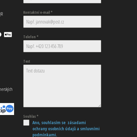
Kontaktní e-mail
*
QR
Telefon
*
Text
tnerských
Souhlas
*
Ano, souhlasím se zásadami
ochrany osobních údajů
a smluvními
podmínkami.