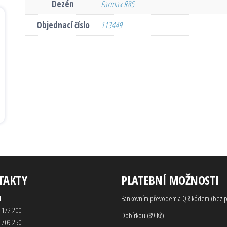
Dezén
Farmax R85
Objednací číslo
113449
TAKTY
PLATEBNÍ MOŽNOSTI
d
Bankovním převodem a QR kódem (bez p
 172 200
Dobírkou (89 Kč)
 709 250