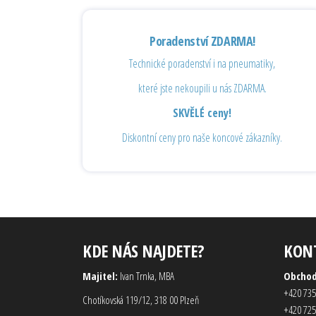
Poradenství ZDARMA!
Technické poradenství i na pneumatiky,
které jste nekoupili u nás ZDARMA.
SKVĚLÉ ceny!
Diskontní ceny pro naše koncové zákazníky.
KDE NÁS NAJDETE?
KON
Majitel:
Ivan Trnka, MBA
Obcho
+420 735
Chotíkovská 119/12, 318 00 Plzeň
+420 725