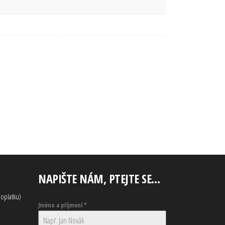
NAPIŠTE NÁM, PTEJTE SE…
oplatku)
Jméno a příjmení
*