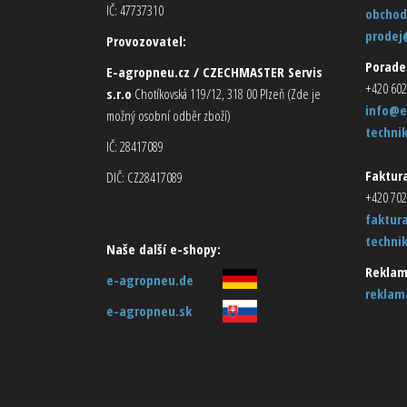
IČ: 47737310
obchod
prodej
Provozovatel:
Porade
E-agropneu.cz / CZECHMASTER Servis
+420 602
s.r.o
Chotíkovská 119/12, 318 00 Plzeň (Zde je
info@e
možný osobní odběr zboží)
techni
IČ: 28417089
Faktura
DIČ: CZ28417089
+420 702
faktur
techni
Naše další e-shopy:
Reklam
e-agropneu.de
reklam
e-agropneu.sk