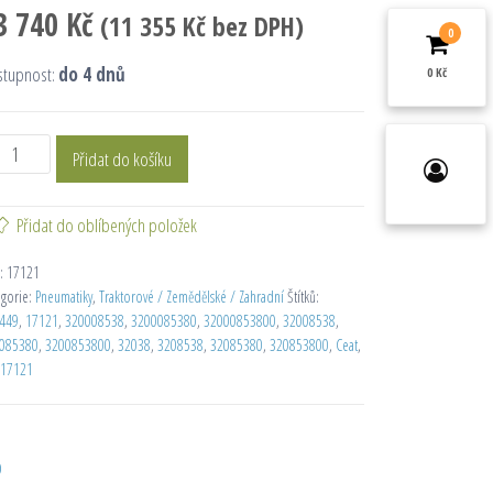
3 740
Kč
(
11 355
Kč
bez DPH)
0
stupnost:
do 4 dnů
0 Kč
Přidat do košíku
Přidat do oblíbených položek
:
17121
egorie:
Pneumatiky
,
Traktorové / Zemědělské / Zahradní
Štítků:
449
,
17121
,
320008538
,
3200085380
,
32000853800
,
32008538
,
085380
,
3200853800
,
32038
,
3208538
,
32085380
,
320853800
,
Ceat
,
17121
D