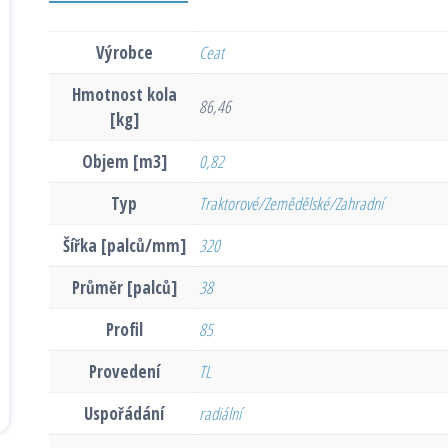
Výrobce
Ceat
Hmotnost kola
86,46
[kg]
Objem [m3]
0,82
Typ
Traktorové/Zemědělské/Zahradní
Šířka [palců/mm]
320
Průměr [palců]
38
Profil
85
Provedení
TL
Uspořádání
radiální