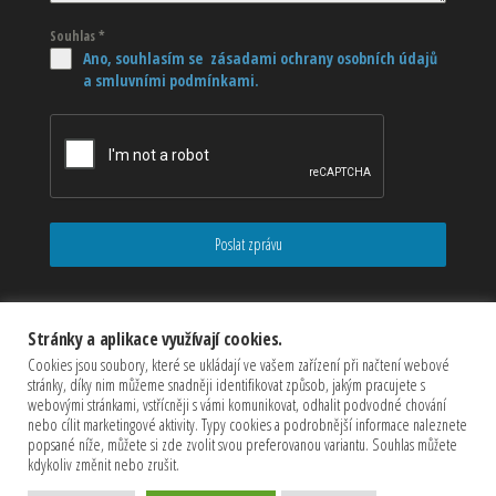
Souhlas
*
Ano, souhlasím se zásadami ochrany osobních údajů
a smluvními podmínkami.
Poslat zprávu
Stránky a aplikace využívají cookies.
Cookies jsou soubory, které se ukládají ve vašem zařízení při načtení webové
stránky, díky nim můžeme snadněji identifikovat způsob, jakým pracujete s
webovými stránkami, vstřícněji s vámi komunikovat, odhalit podvodné chování
nebo cílit marketingové aktivity. Typy cookies a podrobnější informace naleznete
popsané níže, můžete si zde zvolit svou preferovanou variantu. Souhlas můžete
kdykoliv změnit nebo zrušit.
Copyrights © 2026 CZECHMASTER Servis s.r.o (Všechna práva