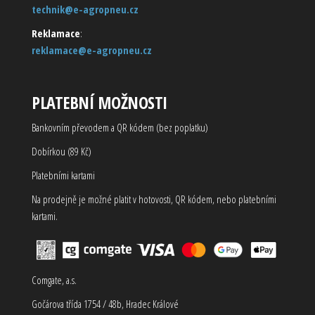
technik@e-agropneu.cz
Reklamace
:
reklamace@e-agropneu.cz
PLATEBNÍ MOŽNOSTI
Bankovním převodem a QR kódem (bez poplatku)
Dobírkou (89 Kč)
Platebními kartami
Na prodejně je možné platit v hotovosti, QR kódem, nebo platebními
kartami.
Comgate, a.s.
Gočárova třída 1754 / 48b, Hradec Králové