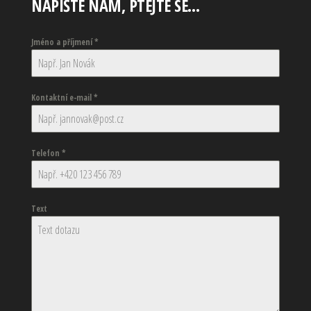
NAPIŠTE NÁM, PTEJTE SE…
Jméno a příjmení
*
Kontaktní e-mail
*
Telefon
*
Text