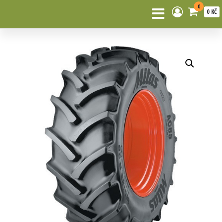
0
0 KČ