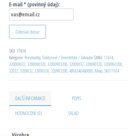
E-mail * (povinný údaj):
Odeslat dotaz
SKU:
17614
Kategorie:
Pneumatiky
,
Traktorové / Zemědělské / Zahradní
Štítků:
17614
,
320009032
,
3200090320
,
32000903200
,
32009032
,
320090320
,
3200903200
,
32032
,
3209032
,
32090320
,
320903200
,
4006340460000
,
Mitas
,
SKU17614
DALŠÍ INFORMACE
POPIS
HODNOCENÍ (0)
SKLAD
Výrobce