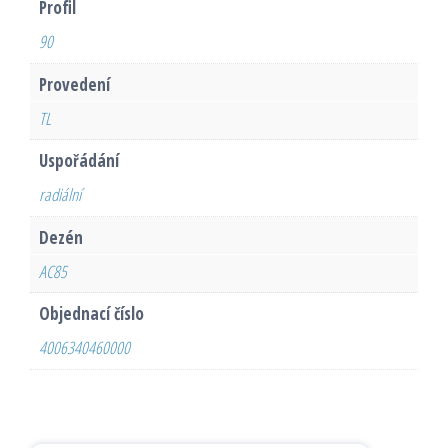
Profil
90
Provedení
TL
Uspořádání
radiální
Dezén
AC85
Objednací číslo
4006340460000