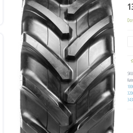
1
Do
SKU
Kat
100
320
343