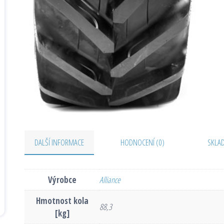
DALŠÍ INFORMACE
HODNOCENÍ (0)
SKLA
Výrobce
Alliance
Hmotnost kola
88,3
[kg]