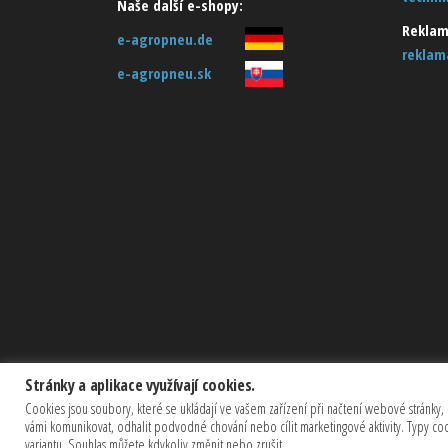
Naše další e-shopy:
Reklam
e-agropneu.de
reklam
e-agropneu.sk
Stránky a aplikace využívají cookies.
Cookies jsou soubory, které se ukládají ve vašem zařízení při načtení webové stránky, 
vámi komunikovat, odhalit podvodné chování nebo cílit marketingové aktivity. Typy c
variantu. Souhlas můžete kdykoliv změnit nebo zrušit.