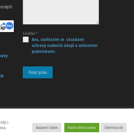
tnerských
Souhlas
*
Ano, souhlasím se zásadami
ochrany osobních údajů
a smluvními
podmínkami.
ouvy
Poslat zprávu
ik
něji s
anou
Nastavení Cookies
Povolit všechny cookies
Odmítnout vše