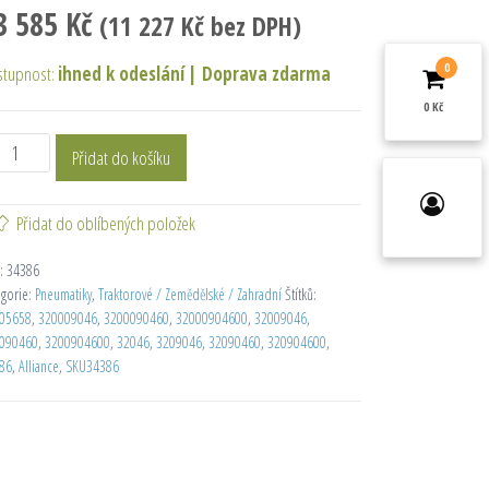
3 585
Kč
(
11 227
Kč
bez DPH)
0
stupnost:
ihned k odeslání
|
Doprava zdarma
0 Kč
Přidat do košíku
Přidat do oblíbených položek
:
34386
egorie:
Pneumatiky
,
Traktorové / Zemědělské / Zahradní
Štítků:
05658
,
320009046
,
3200090460
,
32000904600
,
32009046
,
090460
,
3200904600
,
32046
,
3209046
,
32090460
,
320904600
,
86
,
Alliance
,
SKU34386