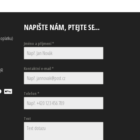
NAPIŠTE NÁM, PTEJTE SE…
oplatku)
Jméno a příjmení
*
Kontaktní e-mail
*
QR
Telefon
*
Text