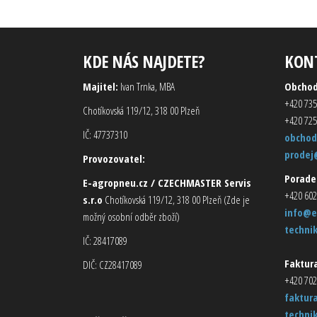
KDE NÁS NAJDETE?
KON
Majitel:
Ivan Trnka, MBA
Obcho
+420 735
Chotíkovská 119/12, 318 00 Plzeň
+420 725
IČ: 47737310
obchod
prodej
Provozovatel:
Porade
E-agropneu.cz / CZECHMASTER Servis
+420 602
s.r.o
Chotíkovská 119/12, 318 00 Plzeň (Zde je
info@e
možný osobní odběr zboží)
techni
IČ: 28417089
Faktura
DIČ: CZ28417089
+420 702
faktur
techni