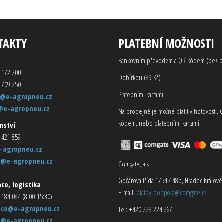
TAKTY
PLATEBNÍ MOŽNOSTI
d
Bankovním převodem a QR kódem (bez p
 172 200
Dobírkou (89 Kč)
 709 250
Platebními kartami
@e-agropneu.cz
@e-agropneu.cz
Na prodejně je možné platit v hotovosti, 
kódem, nebo platebními kartami.
nství
 421 859
-agropneu.cz
k@e-agropneu.cz
Comgate, a.s.
Gočárova třída 1754 / 48b, Hradec Králové
ce, logistika
E-mail:
platby-podpora@comgate.cz
 184 084 (8:00-15:30)
ace@e-agropneu.cz
Tel: +420 228 224 267
k@e-agropneu.cz