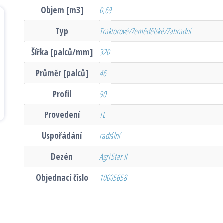
Objem [m3]
0,69
Typ
Traktorové/Zemědělské/Zahradní
Šířka [palců/mm]
320
Průměr [palců]
46
Profil
90
Provedení
TL
Uspořádání
radiální
Dezén
Agri Star II
Objednací číslo
10005658