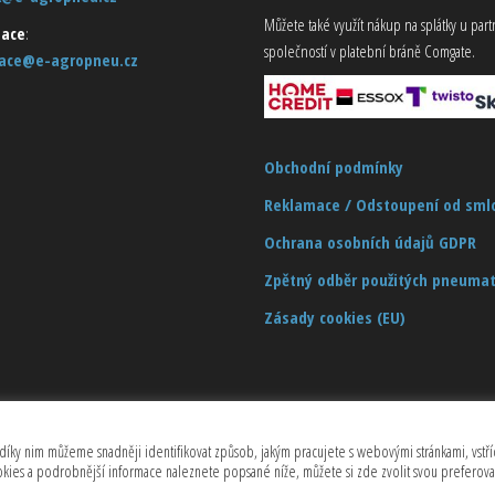
Můžete také využít nákup na splátky u par
ace
:
společností v platební bráně Comgate.
ace@e-agropneu.cz
Obchodní podmínky
Reklamace / Odstoupení od sml
Ochrana osobních údajů GDPR
Zpětný odběr použitých pneumat
Zásady cookies (EU)
díky nim můžeme snadněji identifikovat způsob, jakým pracujete s webovými stránkami, vstříc
Copyrights © 2026 CZECHMASTER Servis s.r.o (Všechna práva vyhrazena)
ookies a podrobnější informace naleznete popsané níže, můžete si zde zvolit svou preferov