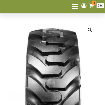
0
0 KČ