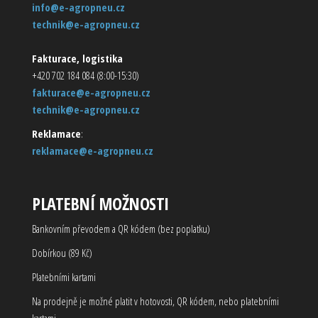
info@e-agropneu.cz
technik@e-agropneu.cz
Fakturace, logistika
+420 702 184 084 (8:00-15:30)
fakturace@e-agropneu.cz
technik@e-agropneu.cz
Reklamace
:
reklamace@e-agropneu.cz
PLATEBNÍ MOŽNOSTI
Bankovním převodem a QR kódem (bez poplatku)
Dobírkou (89 Kč)
Platebními kartami
Na prodejně je možné platit v hotovosti, QR kódem, nebo platebními
kartami.