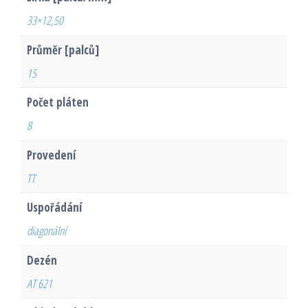
33×12,50
Průměr [palců]
15
Počet pláten
8
Provedení
TT
Uspořádání
diagonální
Dezén
AT 621