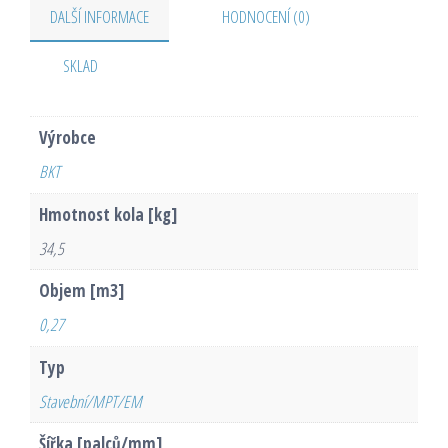
DALŠÍ INFORMACE
HODNOCENÍ (0)
SKLAD
Výrobce
BKT
Hmotnost kola [kg]
34,5
Objem [m3]
0,27
Typ
Stavební/MPT/EM
Šířka [palců/mm]