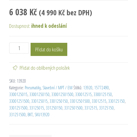
6 038
Kč
(
4 990
Kč
bez DPH)
Dostupnost:
ihned k odeslání
Přidat do košíku
Přidat do oblíbených položek
SKU:
13920
Kategorie:
Pneumatiky
,
Stavební / MPT / EM
Štítků:
13920
,
15772490
,
3300125015
,
33001250150
,
330012501500
,
330012515
,
3300125150
,
33001251500
,
330125015
,
3301250150
,
33012501500
,
33012515
,
330125150
,
3301251500
,
33125015
,
331250150
,
3312501500
,
3312515
,
33125150
,
331251500
,
BKT
,
SKU13920