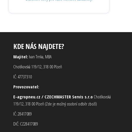
KDE NÁS NAJDETE?
Majitel:
Ivan Trnka, MBA
Chotíkovská 119/12, 318 00 Plzeň
IČ: 47737310
Provozovatel:
E-agropneu.cz / CZECHMASTER Servis s.r.o
Chotíkovská
119/12, 318 00 Plzeň (Zde je možný osobní odběr zboží)
IČ: 28417089
DIČ: CZ28417089