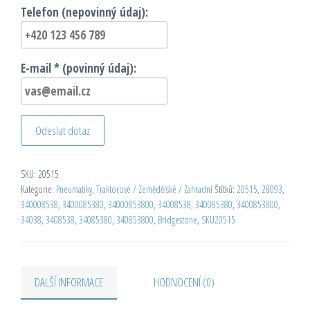
Telefon (nepovinný údaj):
E-mail * (povinný údaj):
Odeslat dotaz
SKU:
20515
Kategorie:
Pneumatiky
,
Traktorové / Zemědělské / Zahradní
Štítků:
20515
,
28093
,
340008538
,
3400085380
,
34000853800
,
34008538
,
340085380
,
3400853800
,
34038
,
3408538
,
34085380
,
340853800
,
Bridgestone
,
SKU20515
DALŠÍ INFORMACE
HODNOCENÍ (0)