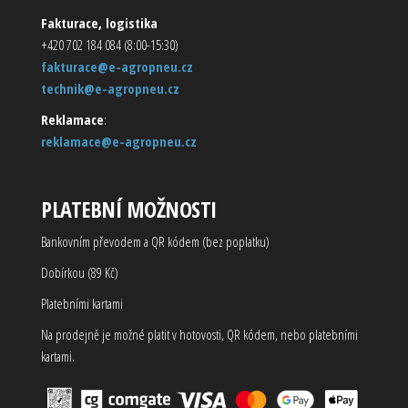
Fakturace, logistika
+420 702 184 084 (8:00-15:30)
fakturace@e-agropneu.cz
technik@e-agropneu.cz
Reklamace
:
reklamace@e-agropneu.cz
PLATEBNÍ MOŽNOSTI
Bankovním převodem a QR kódem (bez poplatku)
Dobírkou (89 Kč)
Platebními kartami
Na prodejně je možné platit v hotovosti, QR kódem, nebo platebními
kartami.