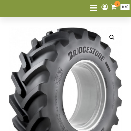
0
0 KČ