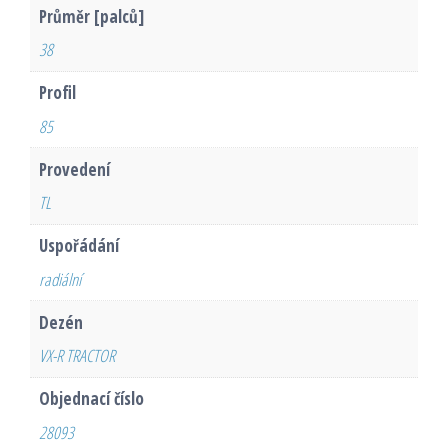
Průměr [palců]
38
Profil
85
Provedení
TL
Uspořádání
radiální
Dezén
VX-R TRACTOR
Objednací číslo
28093