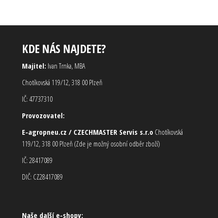
KDE NÁS NAJDETE?
Majitel:
Ivan Trnka, MBA
Chotíkovská 119/12, 318 00 Plzeň
IČ: 47737310
Provozovatel:
E-agropneu.cz / CZECHMASTER Servis s.r.o
Chotíkovská
119/12, 318 00 Plzeň (Zde je možný osobní odběr zboží)
IČ: 28417089
DIČ: CZ28417089
Naše další e-shopy: