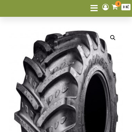
0
0 KČ