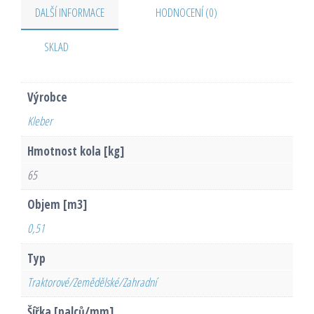
DALŠÍ INFORMACE
HODNOCENÍ (0)
SKLAD
Výrobce
Kleber
Hmotnost kola [kg]
65
Objem [m3]
0,51
Typ
Traktorové/Zemědělské/Zahradní
Šířka [palců/mm]