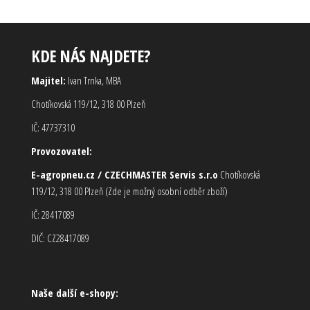
KDE NÁS NAJDETE?
Majitel:
Ivan Trnka, MBA
Chotíkovská 119/12, 318 00 Plzeň
IČ: 47737310
Provozovatel:
E-agropneu.cz / CZECHMASTER Servis s.r.o
Chotíkovská
119/12, 318 00 Plzeň (Zde je možný osobní odběr zboží)
IČ: 28417089
DIČ: CZ28417089
Naše další e-shopy: