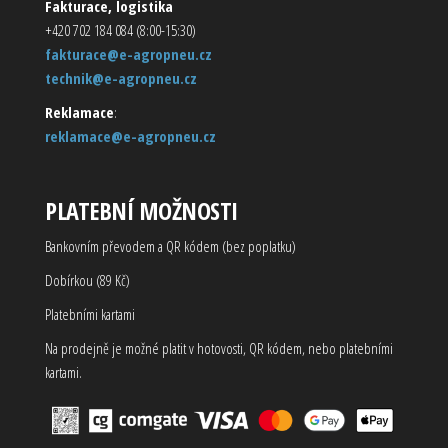
Fakturace, logistika
+420 702 184 084 (8:00-15:30)
fakturace@e-agropneu.cz
technik@e-agropneu.cz
Reklamace
:
reklamace@e-agropneu.cz
PLATEBNÍ MOŽNOSTI
Bankovním převodem a QR kódem (bez poplatku)
Dobírkou (89 Kč)
Platebními kartami
Na prodejně je možné platit v hotovosti, QR kódem, nebo platebními
kartami.