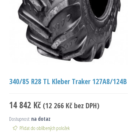
340/85 R28 TL Kleber Traker 127A8/124B
14 842
Kč
(
12 266
Kč
bez DPH)
Dostupnost:
na dotaz
Přidat do oblíbených položek