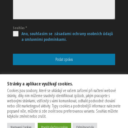
Souhlas
*
Ano, souhlasím se zásadami ochrany osobních údajů
a smluvními podmínkami.
Poslat zprávu
Stránky a aplikace využívají cookies.
Cookies jsou soubory, které se ukládají ve vašem zařízení při načtení webové
stránky, díky nim můžeme snadněji identifikovat způsob, jakým pracujete s
webovými stránkami, vstřícněji s vámi komunikovat, odhalit podvodné chování
nebo cílit marketingové aktivity. Typy cookies a podrobnější informace naleznete
popsané níže, můžete si zde zvolit svou preferovanou variantu. Souhlas můžete
kdykoliv změnit nebo zrušit.
Copyrights © 2026 CZECHMASTER Servis s.r.o (Všechna práva
Nastavení Cookies
Povolit všechny cookies
Odmítnout vše
vyhrazena)