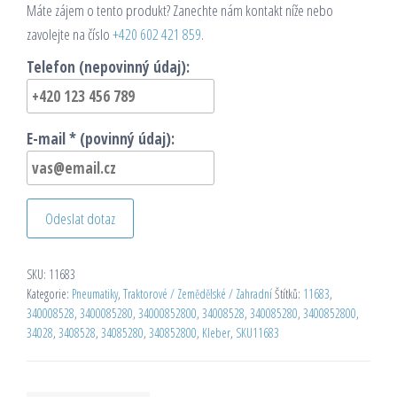
Máte zájem o tento produkt? Zanechte nám kontakt níže nebo
zavolejte na číslo
+420 602 421 859
.
Telefon (nepovinný údaj):
E-mail * (povinný údaj):
Odeslat dotaz
SKU:
11683
Kategorie:
Pneumatiky
,
Traktorové / Zemědělské / Zahradní
Štítků:
11683
,
340008528
,
3400085280
,
34000852800
,
34008528
,
340085280
,
3400852800
,
34028
,
3408528
,
34085280
,
340852800
,
Kleber
,
SKU11683