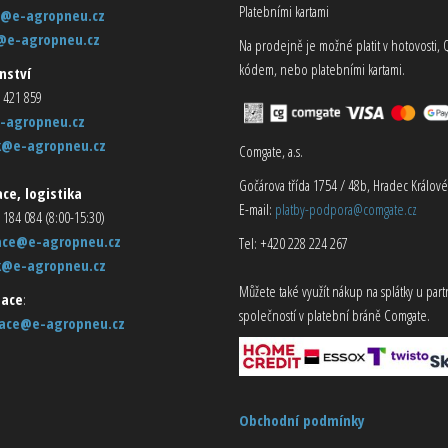
Platebními kartami
@e-agropneu.cz
@e-agropneu.cz
Na prodejně je možné platit v hotovosti, 
kódem, nebo platebními kartami.
nství
 421 859
-agropneu.cz
k@e-agropneu.cz
Comgate, a.s.
Gočárova třída 1754 / 48b, Hradec Králové
ce, logistika
E-mail:
platby-podpora@comgate.cz
 184 084 (8:00-15:30)
ace@e-agropneu.cz
Tel: +420 228 224 267
k@e-agropneu.cz
Můžete také využít nákup na splátky u par
ace
:
společností v platební bráně Comgate.
ace@e-agropneu.cz
Obchodní podmínky