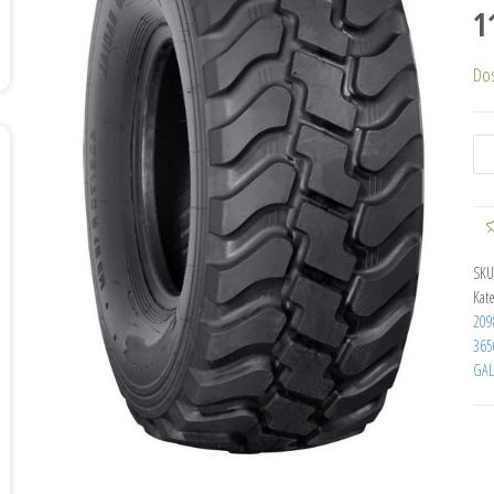
1
Do
SKU
Kat
209
365
GAL