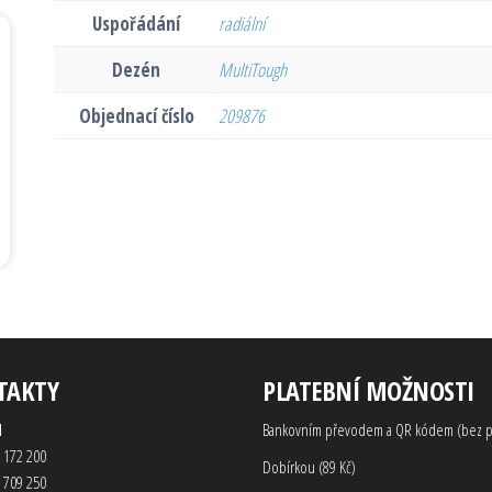
Uspořádání
radiální
Dezén
MultiTough
Objednací číslo
209876
TAKTY
PLATEBNÍ MOŽNOSTI
d
Bankovním převodem a QR kódem (bez p
 172 200
Dobírkou (89 Kč)
 709 250