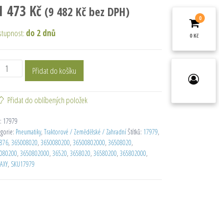
1 473
Kč
(
9 482
Kč
bez DPH)
0
stupnost:
do 2 dnů
0 Kč
Přidat do košíku
Přidat do oblíbených položek
:
17979
egorie:
Pneumatiky
,
Traktorové / Zemědělské / Zahradní
Štítků:
17979
,
876
,
365008020
,
3650080200
,
36500802000
,
36508020
,
080200
,
3650802000
,
36520
,
3658020
,
36580200
,
365802000
,
AXY
,
SKU17979