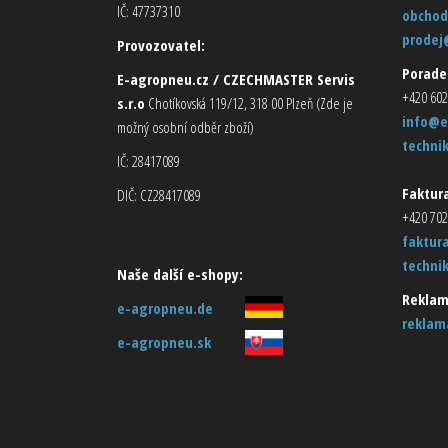
IČ: 47737310
obchod
prodej
Provozovatel:
Porade
E-agropneu.cz / CZECHMASTER Servis
+420 602
s.r.o
Chotíkovská 119/12, 318 00 Plzeň (Zde je
info@e
možný osobní odběr zboží)
techni
IČ: 28417089
Faktura
DIČ: CZ28417089
+420 702
faktur
techni
Naše další e-shopy:
Reklam
e-agropneu.de
reklam
e-agropneu.sk