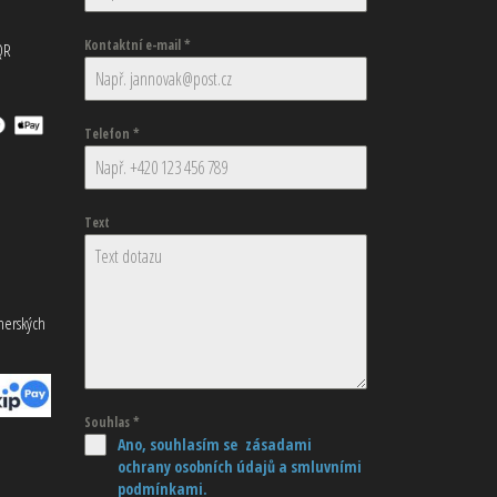
Kontaktní e-mail
*
QR
Telefon
*
Text
tnerských
Souhlas
*
Ano, souhlasím se zásadami
ochrany osobních údajů
a smluvními
podmínkami.