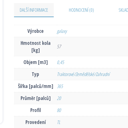
DALŠÍ INFORMACE
HODNOCENÍ (0)
SKLA
Výrobce
galaxy
Hmotnost kola
57
[kg]
Objem [m3]
0,45
Typ
Traktorové/Zemědělské/Zahradní
Šířka [palců/mm]
365
Průměr [palců]
20
Profil
80
Provedení
TL