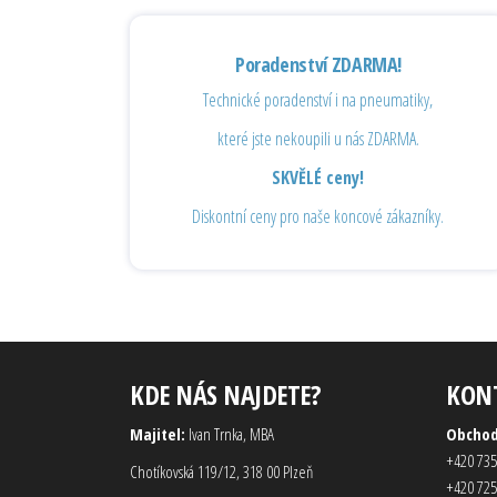
Poradenství ZDARMA!
Technické poradenství i na pneumatiky,
které jste nekoupili u nás ZDARMA.
SKVĚLÉ ceny!
Diskontní ceny pro naše koncové zákazníky.
KDE NÁS NAJDETE?
KON
Majitel:
Ivan Trnka, MBA
Obcho
+420 735
Chotíkovská 119/12, 318 00 Plzeň
+420 725