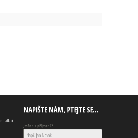
NAPIŠTE NÁM, PTEJTE SE…
oplatku)
Jméno a příjmení
*