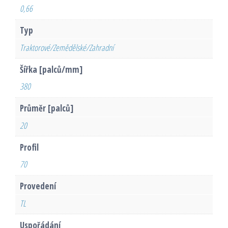
0,66
Typ
Traktorové/Zemědělské/Zahradní
Šířka [palců/mm]
380
Průměr [palců]
20
Profil
70
Provedení
TL
Uspořádání