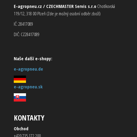
E-agropneu.cz / CZECHMASTER Servis s.r.o
Chotíkovská
119/12, 318 00 Plzeň (Zde je možný osobní odběr zboží)
IČ: 28417089
DIČ: CZ28417089
Naše další e-shopy:
e-agropneu.de
e-agropneu.sk
KONTAKTY
Obchod
+420 735 172 200