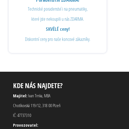
Technické poradenství i na pneumatiky,
které jste nekoupili u nás ZDARMA.
SKVĚLÉ ceny!
Diskontní ceny pro naše koncové zákazníky.
KDE NÁS NAJDETE?
Majitel:
Ivan Trnka, MBA
Chotíkovská 119/12, 318 00 Plzeň
IČ: 47737310
Provozovatel: