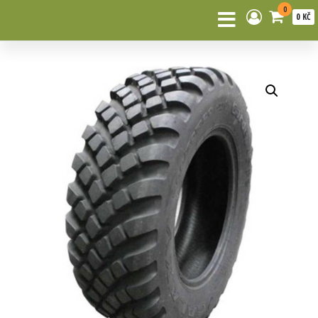
0
0 KČ