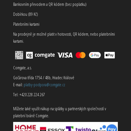
Bankovním převodem a QR kódem (bez poplatku)
Dobírkou (89 Kč)
Platebními kartami
Na prodejně je možné platit v hotovosti, QR kódem, nebo platebními
kartami.
Comgate, a.s.
Gočárova třída 1754 / 48b, Hradec Králové
E-mail:
platby-podpora@comgate.cz
Tel: +420 228 224 267
Můžete také využít nákup na splátky u partnerských společností v
platební bráně Comgate.