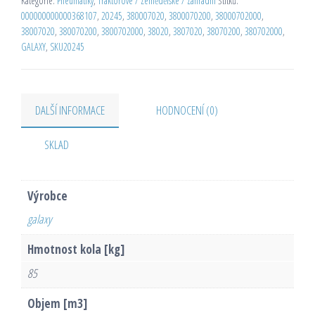
Kategorie:
Pneumatiky
,
Traktorové / Zemědělské / Zahradní
Štítků:
000000000000368107
,
20245
,
380007020
,
3800070200
,
38000702000
,
38007020
,
380070200
,
3800702000
,
38020
,
3807020
,
38070200
,
380702000
,
GALAXY
,
SKU20245
DALŠÍ INFORMACE
HODNOCENÍ (0)
SKLAD
Výrobce
galaxy
Hmotnost kola [kg]
85
Objem [m3]