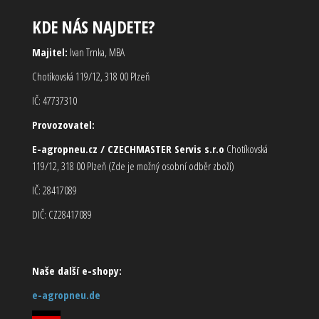
KDE NÁS NAJDETE?
Majitel:
Ivan Trnka, MBA
Chotíkovská 119/12, 318 00 Plzeň
IČ: 47737310
Provozovatel:
E-agropneu.cz / CZECHMASTER Servis s.r.o
Chotíkovská
119/12, 318 00 Plzeň (Zde je možný osobní odběr zboží)
IČ: 28417089
DIČ: CZ28417089
Naše další e-shopy:
e-agropneu.de