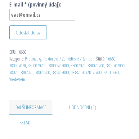
E-mail * (povinný údaj):
Odeslat dotaz
SKU:
16660
Kategorie:
Pneumatiky
,
Traktorové / Zemědělské / Zahradní
Štítků:
16660
,
380007020
,
3800070200
,
38000702000
,
38007020
,
380070200
,
3800702000
,
38020
,
3807020
,
38070200
,
380702000
,
LB38702032DT7LA00
,
SKU16660
,
Vredestein
DALŠÍ INFORMACE
HODNOCENÍ (0)
SKLAD