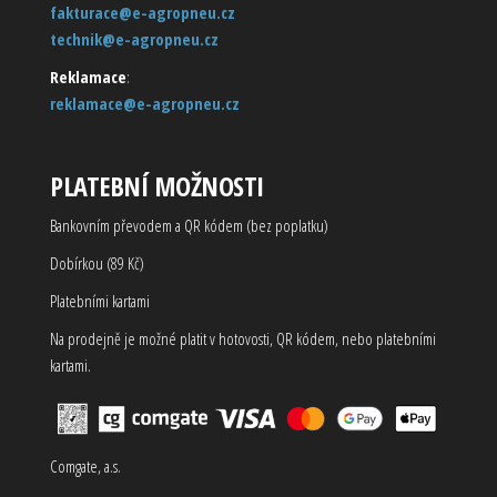
fakturace@e-agropneu.cz
technik@e-agropneu.cz
Reklamace
:
reklamace@e-agropneu.cz
PLATEBNÍ MOŽNOSTI
Bankovním převodem a QR kódem (bez poplatku)
Dobírkou (89 Kč)
Platebními kartami
Na prodejně je možné platit v hotovosti, QR kódem, nebo platebními
kartami.
Comgate, a.s.