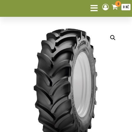
0
0 KČ