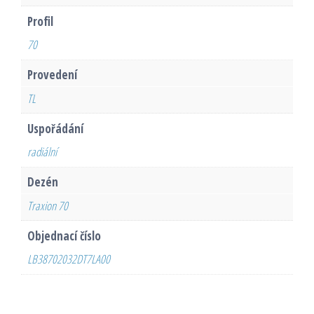
Profil
70
Provedení
TL
Uspořádání
radiální
Dezén
Traxion 70
Objednací číslo
LB38702032DT7LA00