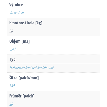
Výrobce
Vredestein
Hmotnost kola [kg]
56
Objem [m3]
0,44
Typ
Traktorové/Zemědělské/Zahradní
Šířka [palců/mm]
380
Průměr [palců]
20