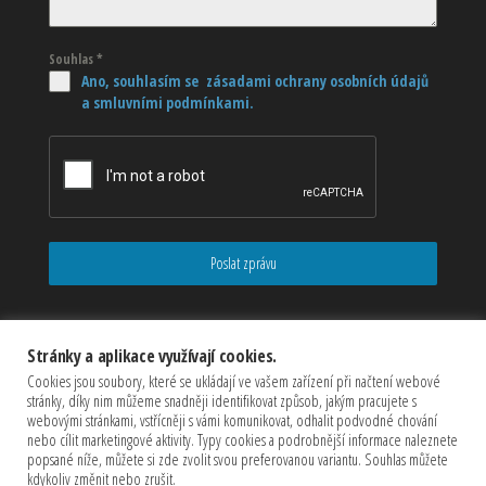
Souhlas
*
Ano, souhlasím se zásadami ochrany osobních údajů
a smluvními podmínkami.
Poslat zprávu
Stránky a aplikace využívají cookies.
Cookies jsou soubory, které se ukládají ve vašem zařízení při načtení webové
stránky, díky nim můžeme snadněji identifikovat způsob, jakým pracujete s
webovými stránkami, vstřícněji s vámi komunikovat, odhalit podvodné chování
nebo cílit marketingové aktivity. Typy cookies a podrobnější informace naleznete
popsané níže, můžete si zde zvolit svou preferovanou variantu. Souhlas můžete
kdykoliv změnit nebo zrušit.