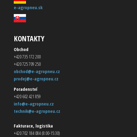
e-agropneu.sk
KONTAKTY
Obchod
+420 735 172 200
+420 725 709 250
obchod@e-agropneu.cz
prodej@e-agropneu.cz
Poradenství
+420 602 421 859
info@e-agropneu.cz
technik@e-agropneu.cz
Fakturace, logistika
+420 702 184 084 (8:00-15:30)