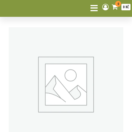
0
0 KČ