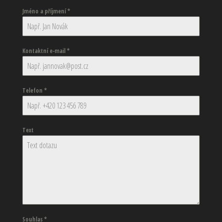
Jméno a příjmení
*
Kontaktní e-mail
*
Telefon
*
Text
Souhlas
*