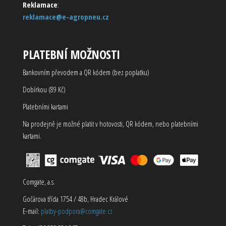
Reklamace
:
reklamace@e-agropneu.cz
PLATEBNÍ MOŽNOSTI
Bankovním převodem a QR kódem (bez poplatku)
Dobírkou (89 Kč)
Platebními kartami
Na prodejně je možné platit v hotovosti, QR kódem, nebo platebními
kartami.
Comgate, a.s.
Gočárova třída 1754 / 48b, Hradec Králové
E-mail:
platby-podpora@comgate.cz