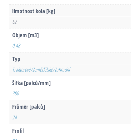
Hmotnost kola [kg]
62
Objem [m3]
0,48
Typ
Traktorové/Zemědělské/Zahradní
Šířka [palců/mm]
380
Průměr [palců]
24
Profil