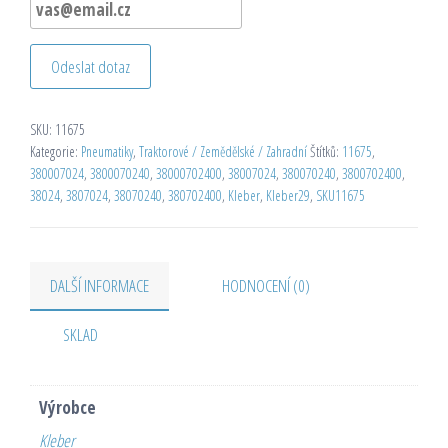
Odeslat dotaz
SKU:
11675
Kategorie:
Pneumatiky
,
Traktorové / Zemědělské / Zahradní
Štítků:
11675
,
380007024
,
3800070240
,
38000702400
,
38007024
,
380070240
,
3800702400
,
38024
,
3807024
,
38070240
,
380702400
,
Kleber
,
Kleber29
,
SKU11675
DALŠÍ INFORMACE
HODNOCENÍ (0)
SKLAD
Výrobce
Kleber