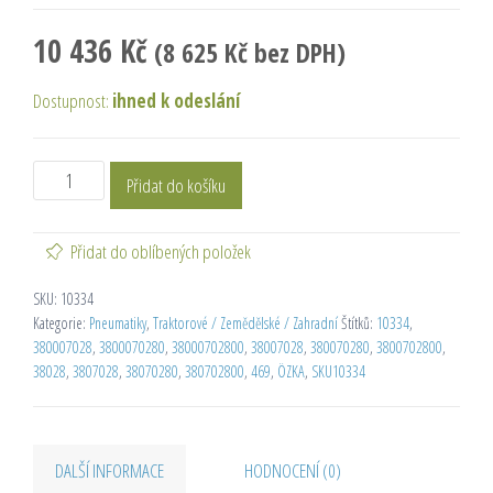
10 436
Kč
(
8 625
Kč
bez DPH)
Dostupnost:
ihned k odeslání
Přidat do košíku
Přidat do oblíbených položek
SKU:
10334
Kategorie:
Pneumatiky
,
Traktorové / Zemědělské / Zahradní
Štítků:
10334
,
380007028
,
3800070280
,
38000702800
,
38007028
,
380070280
,
3800702800
,
38028
,
3807028
,
38070280
,
380702800
,
469
,
ÖZKA
,
SKU10334
DALŠÍ INFORMACE
HODNOCENÍ (0)