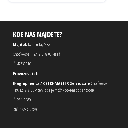
KDE NÁS NAJDETE?
Majitel:
Ivan Trnka, MBA
Chotíkovská 119/12, 318 00 Plzeň
IČ: 47737310
Provozovatel:
E-agropneu.cz / CZECHMASTER Servis s.r.o
Chotíkovská
119/12, 318 00 Plzeň (Zde je možný osobní odběr zboží)
IČ: 28417089
DIČ: CZ28417089