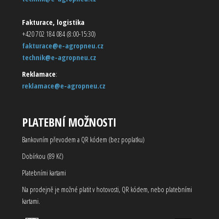
Fakturace, logistika
+420 702 184 084 (8:00-15:30)
fakturace@e-agropneu.cz
technik@e-agropneu.cz
Reklamace
:
reklamace@e-agropneu.cz
PLATEBNÍ MOŽNOSTI
Bankovním převodem a QR kódem (bez poplatku)
Dobírkou (89 Kč)
Platebními kartami
Na prodejně je možné platit v hotovosti, QR kódem, nebo platebními
kartami.