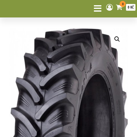
0
0 KČ