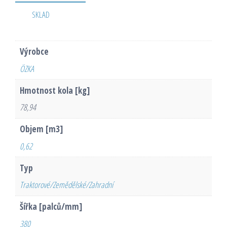
SKLAD
Výrobce
ÖZKA
Hmotnost kola [kg]
78,94
Objem [m3]
0,62
Typ
Traktorové/Zemědělské/Zahradní
Šířka [palců/mm]
380