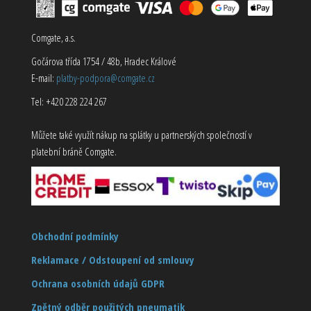
Comgate, a.s.
Gočárova třída 1754 / 48b, Hradec Králové
E-mail:
platby-podpora@comgate.cz
Tel: +420 228 224 267
Můžete také využít nákup na splátky u partnerských společností v
platební bráně Comgate.
Obchodní podmínky
Reklamace / Odstoupení od smlouvy
Ochrana osobních údajů GDPR
Zpětný odběr použitých pneumatik