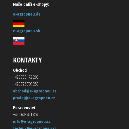
Naše další e-shopy:
e-agropneu.de
e-agropneu.sk
KONTAKTY
Obchod
+420 735 172 200
+420 725 709 250
obchod@e-agropneu.cz
prodej@e-agropneu.cz
Poradenství
+420 602 421 859
info@e-agropneu.cz
technik@e-agropneu.cz