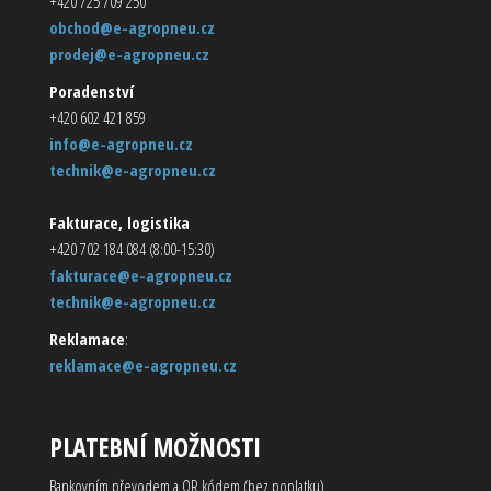
+420 725 709 250
obchod@e-agropneu.cz
prodej@e-agropneu.cz
Poradenství
+420 602 421 859
info@e-agropneu.cz
technik@e-agropneu.cz
Fakturace, logistika
+420 702 184 084 (8:00-15:30)
fakturace@e-agropneu.cz
technik@e-agropneu.cz
Reklamace
:
reklamace@e-agropneu.cz
PLATEBNÍ MOŽNOSTI
Bankovním převodem a QR kódem (bez poplatku)