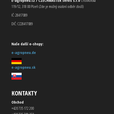
E-agropneu.cz / CZECHMASTER Servis s.r.o
Chotíkovská
119/12, 318 00 Plzeň (Zde je možný osobní odběr zboží)
IČ: 28417089
DIČ: CZ28417089
Naše další e-shopy:
e-agropneu.de
e-agropneu.sk
KONTAKTY
Obchod
+420 735 172 200