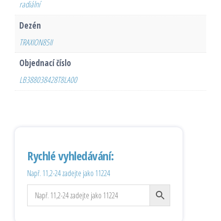
radiální
Dezén
TRAXION85II
Objednací číslo
LB388038428T8LA00
Rychlé vyhledávání:
Např. 11,2-24 zadejte jako 11224