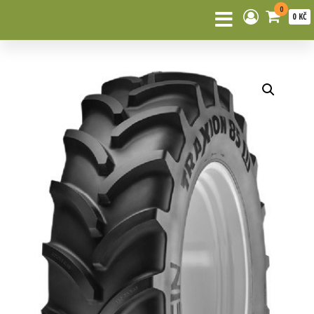
0
0 KČ