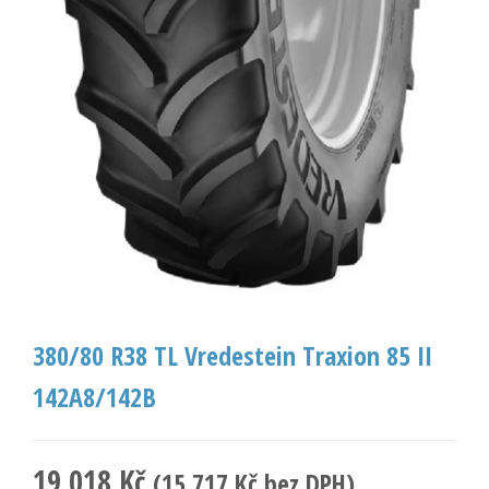
380/80 R38 TL Vredestein Traxion 85 II
142A8/142B
19 018
Kč
(
15 717
Kč
bez DPH)