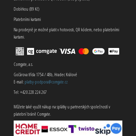
Dobírkou (89 Kč)
Platebními kartami
Na prodejně je možné platit v hotovosti, QR kódem, nebo platebními
kartami.
Comgate, a.s.
Gočárova třída 1754 / 48b, Hradec Králové
E-mail:
platby-podpora@comgate.cz
Tel: +420 228 224 267
Můžete také využít nákup na splátky u partnerských společností v
platební bráně Comgate.