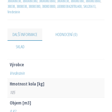
380008038
,
3800080380
,
38000803800
,
38008038
,
380080380
,
3800803800
,
38038
,
3808038
,
38080380
,
380803800
,
LB388038428T8LA00
,
SKU20613
,
Vredestein
DALŠÍ INFORMACE
HODNOCENÍ (0)
SKLAD
Výrobce
Vredestein
Hmotnost kola [kg]
105
Objem [m3]
0,82