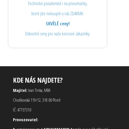
Technické poradenství i na pneumatiky,
které jste nekoupili u nás ZDARMA.
SKVĚLÉ ceny!
Diskontní ceny pro naše koncové zákazníky.
KDE NÁS NAJDETE?
Majitel:
Ivan Trnka, MBA
Chotíkovská 119/12, 318 00 Plzeň
IČ: 47737310
Provozovatel: