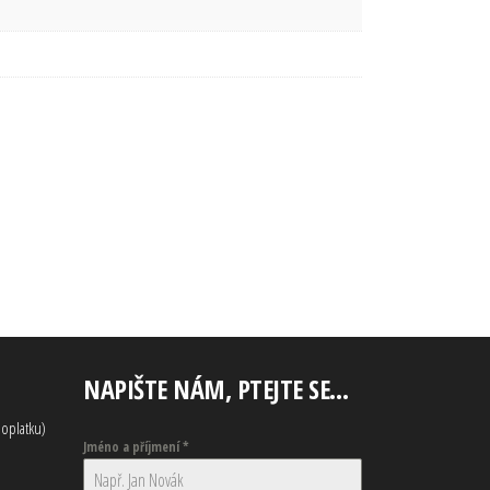
NAPIŠTE NÁM, PTEJTE SE…
oplatku)
Jméno a příjmení
*