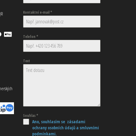
Kontaktní e-mail
*
QR
Telefon
*
Text
tnerských
Souhlas
*
Ano, souhlasím se zásadami
ochrany osobních údajů
a smluvními
podmínkami.