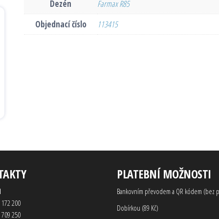
Dezén
Farmax R85
Objednací číslo
113415
TAKTY
PLATEBNÍ MOŽNOSTI
d
Bankovním převodem a QR kódem (bez p
 172 200
Dobírkou (89 Kč)
 709 250