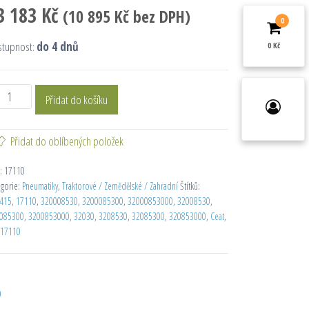
3 183
Kč
(
10 895
Kč
bez DPH)
0
stupnost:
do 4 dnů
0 Kč
Přidat do košíku
Přidat do oblíbených položek
:
17110
egorie:
Pneumatiky
,
Traktorové / Zemědělské / Zahradní
Štítků:
415
,
17110
,
320008530
,
3200085300
,
32000853000
,
32008530
,
085300
,
3200853000
,
32030
,
3208530
,
32085300
,
320853000
,
Ceat
,
17110
D