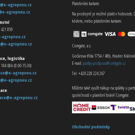
Platebními kartami
@e-agropneu.cz
@e-agropneu.cz
Na prodejně je možné platit v hotovosti, 
kódem, nebo platebními kartami.
nství
 421 859
-agropneu.cz
k@e-agropneu.cz
Comgate, a.s.
Gočárova třída 1754 / 48b, Hradec Králové
ce, logistika
E-mail:
platby-podpora@comgate.cz
 184 084 (8:00-15:30)
ace@e-agropneu.cz
Tel: +420 228 224 267
k@e-agropneu.cz
Můžete také využít nákup na splátky u par
ace
:
společností v platební bráně Comgate.
ace@e-agropneu.cz
Obchodní podmínky