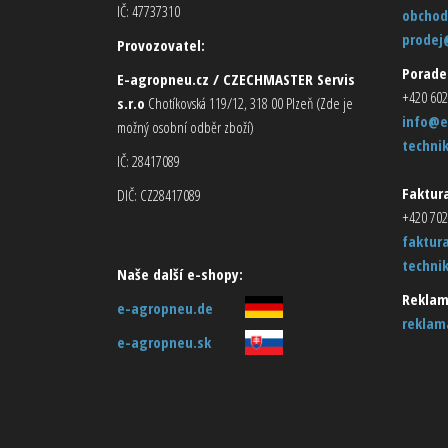
IČ: 47737310
obchod
prodej
Provozovatel:
Porade
E-agropneu.cz / CZECHMASTER Servis
+420 602
s.r.o
Chotíkovská 119/12, 318 00 Plzeň (Zde je
info@e
možný osobní odběr zboží)
techni
IČ: 28417089
Faktura
DIČ: CZ28417089
+420 702
faktur
techni
Naše další e-shopy:
Reklam
e-agropneu.de
reklam
e-agropneu.sk