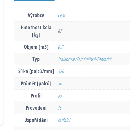
Výrobce
Ceat
Hmotnost kola
87
[kg]
Objem [m3]
0,7
Typ
Traktorové/Zemědělské/Zahradní
Šířka [palců/mm]
320
Průměr [palců]
30
Profil
85
Provedení
TL
Uspořádání
radiální