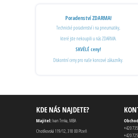
Poradenství ZDARMA!
Technické poradenství i na pneumatiky,
které jste nekoupili u nás ZDARMA.
SKVĚLÉ ceny!
Diskontní ceny pro naše koncové zákazníky.
KDE NÁS NAJDETE?
KON
Majitel:
Ivan Trnka, MBA
Obcho
+420 735
Chotíkovská 119/12, 318 00 Plzeň
+420 725