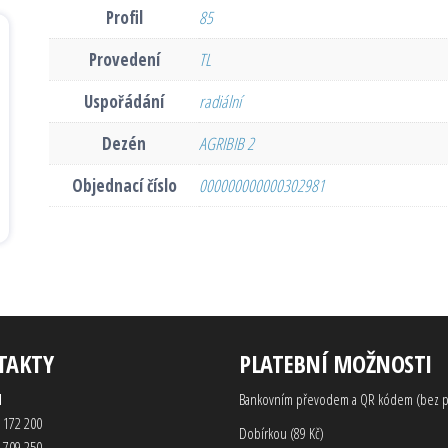
Profil
85
Provedení
TL
Uspořádání
radiální
Dezén
AGRIBIB 2
Objednací číslo
000000000000302981
TAKTY
PLATEBNÍ MOŽNOSTI
d
Bankovním převodem a QR kódem (bez p
 172 200
Dobírkou (89 Kč)
 709 250