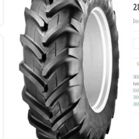
2
Do
SKU
Kat
000
380
380