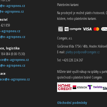
Platebními kartami
@e-agropneu.cz
@e-agropneu.cz
Na prodejně je možné platit v hotovosti, 
kódem, nebo platebními kartami.
nství
 421 859
-agropneu.cz
k@e-agropneu.cz
Comgate, a.s.
Gočárova třída 1754 / 48b, Hradec Králové
ce, logistika
E-mail:
platby-podpora@comgate.cz
 184 084 (8:00-15:30)
ace@e-agropneu.cz
Tel: +420 228 224 267
k@e-agropneu.cz
Můžete také využít nákup na splátky u par
ace
:
společností v platební bráně Comgate.
ace@e-agropneu.cz
Obchodní podmínky