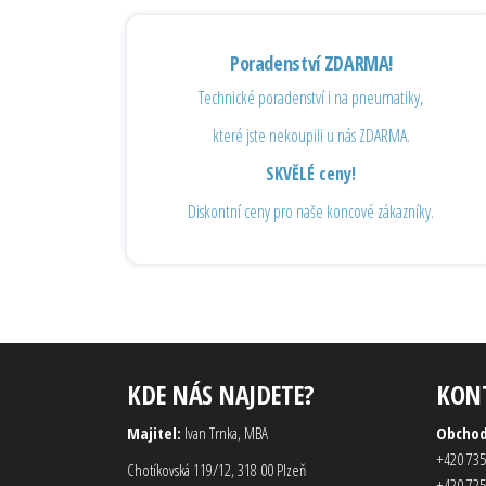
Poradenství ZDARMA!
Technické poradenství i na pneumatiky,
které jste nekoupili u nás ZDARMA.
SKVĚLÉ ceny!
Diskontní ceny pro naše koncové zákazníky.
KDE NÁS NAJDETE?
KON
Majitel:
Ivan Trnka, MBA
Obcho
+420 735
Chotíkovská 119/12, 318 00 Plzeň
+420 725