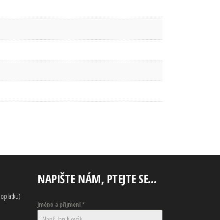
NAPIŠTE NÁM, PTEJTE SE…
oplatku)
Jméno a příjmení
*