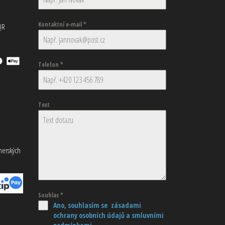
Kontaktní e-mail
*
QR
Telefon
*
Text
tnerských
Souhlas
*
Ano, souhlasím se zásadami
ochrany osobních údajů
a smluvními