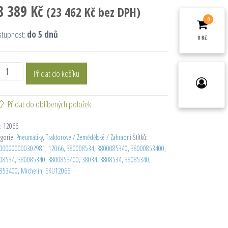
8 389
Kč
(
23 462
Kč
bez DPH)
0
stupnost:
do 5 dnů
0 Kč
Přidat do košíku
Přidat do oblíbených položek
:
12066
egorie:
Pneumatiky
,
Traktorové / Zemědělské / Zahradní
Štítků:
000000000302981
,
12066
,
380008534
,
3800085340
,
38000853400
,
08534
,
380085340
,
3800853400
,
38034
,
3808534
,
38085340
,
853400
,
Michelin
,
SKU12066