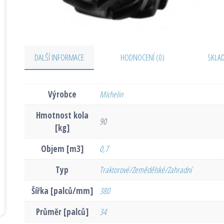
DALŠÍ INFORMACE
HODNOCENÍ (0)
SKLA
Výrobce
Michelin
Hmotnost kola
90
[kg]
Objem [m3]
0,7
Typ
Traktorové/Zemědělské/Zahradní
Šířka [palců/mm]
380
Průměr [palců]
34