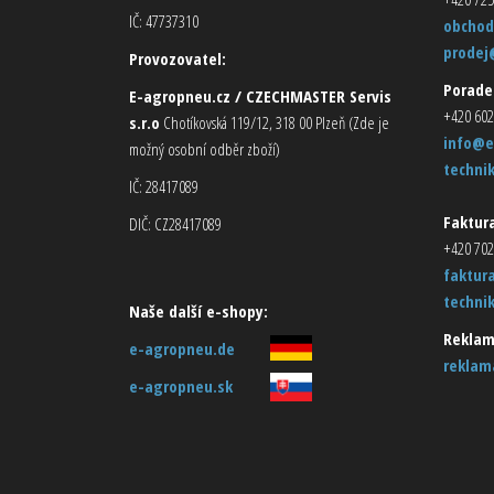
IČ: 47737310
obchod
prodej
Provozovatel:
Porade
E-agropneu.cz / CZECHMASTER Servis
+420 602
s.r.o
Chotíkovská 119/12, 318 00 Plzeň (Zde je
info@e
možný osobní odběr zboží)
techni
IČ: 28417089
Faktura
DIČ: CZ28417089
+420 702
faktur
techni
Naše další e-shopy:
Reklam
e-agropneu.de
reklam
e-agropneu.sk