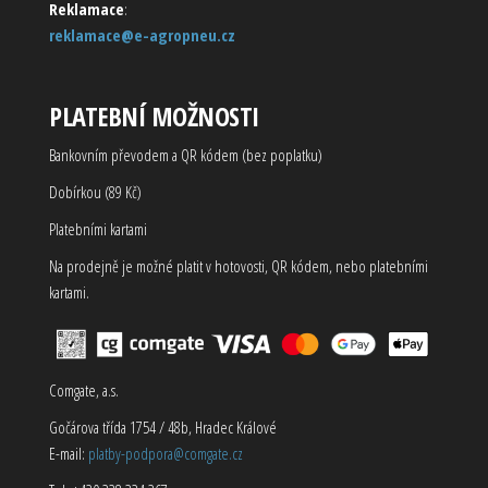
Reklamace
:
reklamace@e-agropneu.cz
PLATEBNÍ MOŽNOSTI
Bankovním převodem a QR kódem (bez poplatku)
Dobírkou (89 Kč)
Platebními kartami
Na prodejně je možné platit v hotovosti, QR kódem, nebo platebními
kartami.
Comgate, a.s.
Gočárova třída 1754 / 48b, Hradec Králové
E-mail:
platby-podpora@comgate.cz