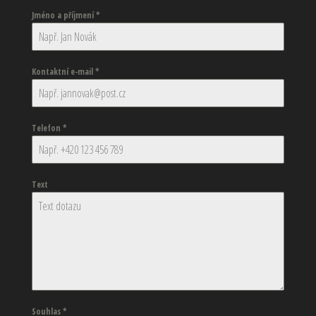
Jméno a příjmení
*
Kontaktní e-mail
*
Telefon
*
Text
Souhlas
*