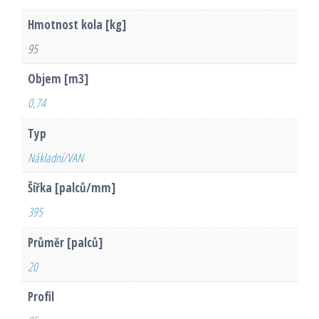
Hmotnost kola [kg]
95
Objem [m3]
0,74
Typ
Nákladní/VAN
Šířka [palců/mm]
395
Průměr [palců]
20
Profil