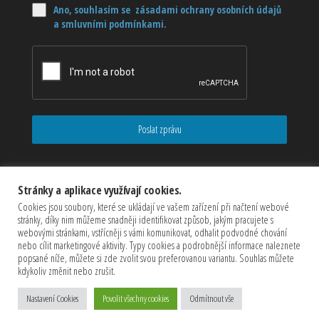
Ano, souhlasím se zásadami ochrany osobních údajů
a smluvními podmínkami.
Poslat zprávu
Stránky a aplikace využívají cookies.
Cookies jsou soubory, které se ukládají ve vašem zařízení při načtení webové
stránky, díky nim můžeme snadněji identifikovat způsob, jakým pracujete s
webovými stránkami, vstřícněji s vámi komunikovat, odhalit podvodné chování
nebo cílit marketingové aktivity. Typy cookies a podrobnější informace naleznete
popsané níže, můžete si zde zvolit svou preferovanou variantu. Souhlas můžete
kdykoliv změnit nebo zrušit.
Copyrights © 2026 CZECHMASTER Servis s.r.o (Všechna práva
vyhrazena)
Nastavení Cookies
Povolit všechny cookies
Odmítnout vše