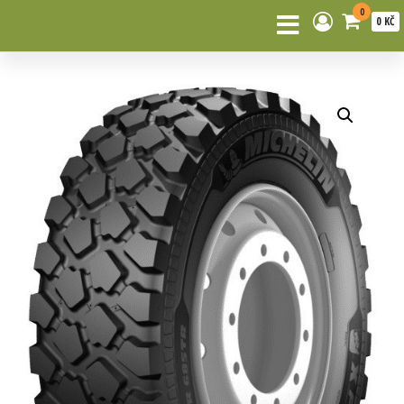
0
0 KČ