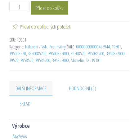
Přidat do košíku
Přidat do oblíbených položek
SKU:
19301
Kategorie:
Nákladní / VAN
,
Pneumatiky
Štítků:
000000000000426944
,
19301
,
395008520
,
3950085200
,
39500852000
,
39508520
,
395085200
,
3950852000
,
39520
,
3958520
,
39585200
,
395852000
,
Michelin
,
SKU19301
DALŠÍ INFORMACE
HODNOCENÍ (0)
SKLAD
Výrobce
Michelin