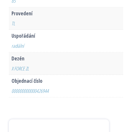
85
Provedení
TL
Uspořádání
radiální
Dezén
X FORCE ZL
Objednací číslo
000000000000426944