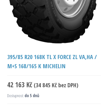
395/85 R20 168K TL X FORCE ZL VA,HA /
M+S 168/165 K MICHELIN
42 163
Kč
(
34 845
Kč
bez DPH)
Dostupnost:
do 5 dnů