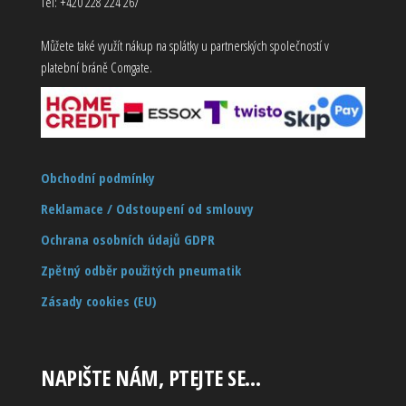
Tel: +420 228 224 267
Můžete také využít nákup na splátky u partnerských společností v
platební bráně Comgate.
Obchodní podmínky
Reklamace / Odstoupení od smlouvy
Ochrana osobních údajů GDPR
Zpětný odběr použitých pneumatik
Zásady cookies (EU)
NAPIŠTE NÁM, PTEJTE SE…