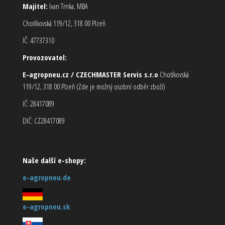
Majitel:
Ivan Trnka, MBA
Chotíkovská 119/12, 318 00 Plzeň
IČ: 47737310
Provozovatel:
E-agropneu.cz / CZECHMASTER Servis s.r.o
Chotíkovská
119/12, 318 00 Plzeň (Zde je možný osobní odběr zboží)
IČ: 28417089
DIČ: CZ28417089
Naše další e-shopy:
e-agropneu.de
e-agropneu.sk