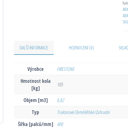
Kat
400
400
SKU
DALŠÍ INFORMACE
HODNOCENÍ (0)
SKLA
Výrobce
FIRESTONE
Hmotnost kola
105
[kg]
Objem [m3]
0,82
Typ
Traktorové/Zemědělské/Zahradní
Šířka [palců/mm]
400