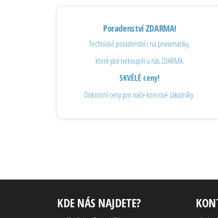
Poradenství ZDARMA!
Technické poradenství i na pneumatiky,
které jste nekoupili u nás ZDARMA.
SKVĚLÉ ceny!
Diskontní ceny pro naše koncové zákazníky.
KDE NÁS NAJDETE?
KON