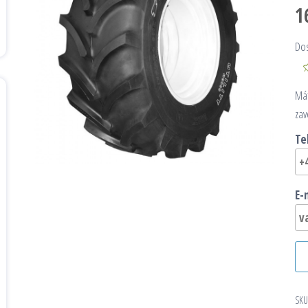
1
Do
Mát
zav
Te
E-
SKU