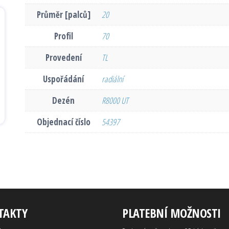
Průměr [palců]
20
Profil
70
Provedení
TL
Uspořádání
radiální
Dezén
R8000 UT
Objednací číslo
54397
TAKTY
PLATEBNÍ MOŽNOSTI