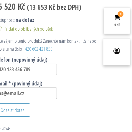
6 520
Kč
(
13 653
Kč
bez DPH)
0
stupnost:
na dotaz
0 Kč
Přidat do oblíbených položek
e zájem o tento produkt? Zanechte nám kontakt níže nebo
olejte na číslo
+420 602 421 859
.
lefon (nepovinný údaj):
mail * (povinný údaj):
Odeslat dotaz
:
20548