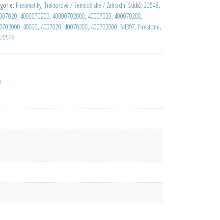
egorie:
Pneumatiky
,
Traktorové / Zemědělské / Zahradní
Štítků:
20548
,
007020
,
4000070200
,
40000702000
,
40007020
,
400070200
,
0702000
,
40020
,
4007020
,
40070200
,
400702000
,
54397
,
Firestone
,
20548
D