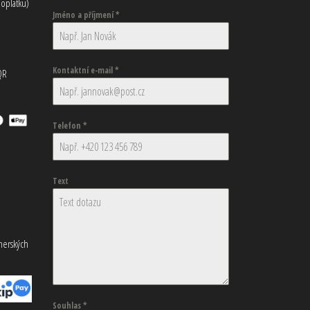
oplatku)
Jméno a příjmení
*
Kontaktní e-mail
*
QR
Telefon
*
Text
tnerských
Souhlas
*