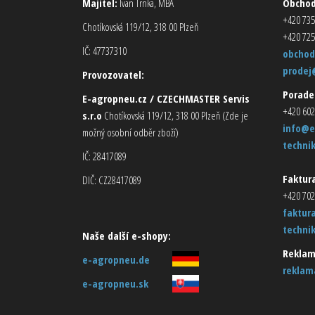
Majitel:
Ivan Trnka, MBA
Obcho
+420 735
Chotíkovská 119/12, 318 00 Plzeň
+420 725
IČ: 47737310
obchod
prodej
Provozovatel:
Porade
E-agropneu.cz / CZECHMASTER Servis
+420 602
s.r.o
Chotíkovská 119/12, 318 00 Plzeň (Zde je
info@e
možný osobní odběr zboží)
techni
IČ: 28417089
Faktura
DIČ: CZ28417089
+420 702
faktur
techni
Naše další e-shopy:
Reklam
e-agropneu.de
reklam
e-agropneu.sk