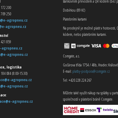
d
Bankovním převodem a QR kódem (bez p
 172 200
Dobírkou (89 Kč)
 709 250
Platebními kartami
@e-agropneu.cz
@e-agropneu.cz
Na prodejně je možné platit v hotovosti, 
kódem, nebo platebními kartami.
nství
 421 859
-agropneu.cz
k@e-agropneu.cz
Comgate, a.s.
Gočárova třída 1754 / 48b, Hradec Králové
ce, logistika
E-mail:
platby-podpora@comgate.cz
 184 084 (8:00-15:30)
ace@e-agropneu.cz
Tel: +420 228 224 267
k@e-agropneu.cz
Můžete také využít nákup na splátky u par
ace
:
společností v platební bráně Comgate.
ace@e-agropneu.cz